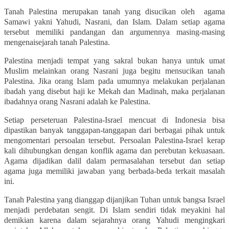
Tanah Palestina merupakan tanah yang disucikan oleh
agama
Samawi
ya
kni
Yahudi, Nasrani, dan Islam. Dalam setiap agama
tersebut memiliki pandangan dan argumennya masing-masing
mengenai
sejarah tanah Palestina.
Palestina me
njadi
tempat yang sakral bukan hanya untuk umat
Muslim melainkan orang Nasrani juga begitu mensucikan tanah
Palestina. Jika orang Islam pada umumnya melakukan perjalanan
ibadah yang disebut haji ke Mekah dan Madinah, maka perjalanan
ibadahnya orang Nasrani adalah ke Palestina.
Setiap perseteruan Palestina-Israel mencuat di Indonesia bisa
dipastikan banyak tanggapan-tanggapan dari berbagai pihak untuk
mengomentari persoalan tersebu
t
. Persoalan Palestina-Israel kerap
kali dihubungkan dengan konflik agama dan perebutan kekuasaan.
Agama dijadikan dalil dalam permasalahan tersebut dan setiap
agama juga memiliki jawaban yang berbada-beda terkait masalah
ini.
Tanah Palestina
yang
dianggap
dijanjikan Tuhan untuk bangsa Israel
menjadi perdebatan sengit. Di Islam sendiri tidak meyakini hal
demikian karena dalam sejarahnya orang Yahudi mengingkari