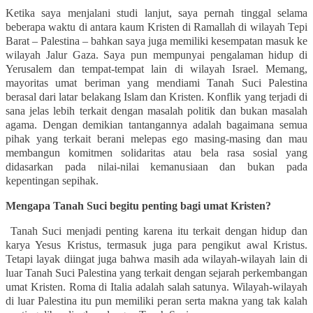
Ketika saya menjalani studi lanjut, saya pernah tinggal selama
beberapa waktu di antara kaum Kristen di Ramallah di wilayah Tepi
Barat – Palestina – bahkan saya juga memiliki kesempatan masuk ke
wilayah Jalur Gaza. Saya pun mempunyai pengalaman hidup di
Yerusalem dan tempat-tempat lain di wilayah Israel. Memang,
mayoritas umat beriman yang mendiami Tanah Suci Palestina
berasal dari latar belakang Islam dan Kristen. Konflik yang terjadi di
sana jelas lebih terkait dengan masalah politik dan bukan masalah
agama. Dengan demikian tantangannya adalah bagaimana semua
pihak yang terkait berani melepas ego masing-masing dan mau
membangun komitmen solidaritas atau bela rasa so
s
ial
yang
didasarkan pada nilai-nilai kemanusiaan dan bukan pada
kepentingan
sepihak.
Mengapa Tanah Suci begitu penting bagi umat Kristen?
Tanah Suci menjadi penting karena itu terkait dengan hidup dan
karya Yesus Kristus, termasuk juga para pengikut awal Kristus.
Tetapi layak diingat juga bahwa masih ada wilayah-wilayah lain di
luar Tanah Suci Palestina yang terkait dengan sejarah perkembangan
umat Kristen. Roma di Italia adalah salah satunya. Wilayah-wilayah
di luar Palestina itu pun memiliki peran serta makna yang tak kalah