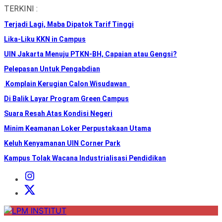
Skip
TERKINI :
to
Terjadi Lagi, Maba Dipatok Tarif Tinggi
the
content
Lika-Liku KKN in Campus
UIN Jakarta Menuju PTKN-BH, Capaian atau Gengsi?
Pelepasan Untuk Pengabdian
Komplain Kerugian Calon Wisudawan
Di Balik Layar Program Green Campus
Suara Resah Atas Kondisi Negeri
Minim Keamanan Loker Perpustakaan Utama
Keluh Kenyamanan UIN Corner Park
Kampus Tolak Wacana Industrialisasi Pendidikan
Instagram
Institut
X
Institut
LPM
INSTITUT