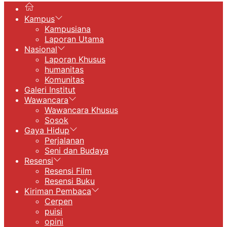
Kampus
Kampusiana
Laporan Utama
Nasional
Laporan Khusus
humanitas
Komunitas
Galeri Institut
Wawancara
Wawancara Khusus
Sosok
Gaya Hidup
Perjalanan
Seni dan Budaya
Resensi
Resensi Film
Resensi Buku
Kiriman Pembaca
Cerpen
puisi
opini