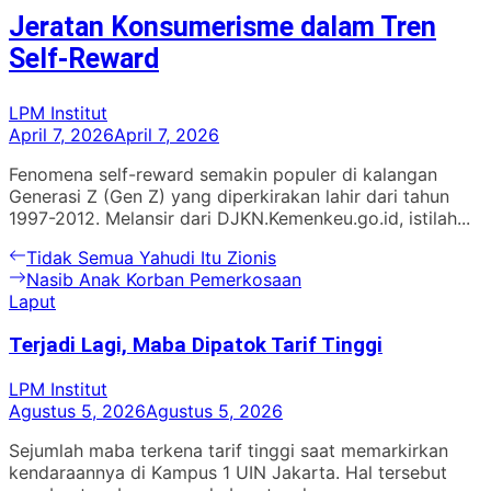
Jeratan Konsumerisme dalam Tren
Self-Reward
LPM Institut
April 7, 2026
April 7, 2026
Fenomena self-reward semakin populer di kalangan
Generasi Z (Gen Z) yang diperkirakan lahir dari tahun
1997-2012. Melansir dari DJKN.Kemenkeu.go.id, istilah...
Navigasi
Previous
Tidak Semua Yahudi Itu Zionis
post:
Next
Nasib Anak Korban Pemerkosaan
pos
post:
Laput
Terjadi Lagi, Maba Dipatok Tarif Tinggi
LPM Institut
Agustus 5, 2026
Agustus 5, 2026
Sejumlah maba terkena tarif tinggi saat memarkirkan
kendaraannya di Kampus 1 UIN Jakarta. Hal tersebut