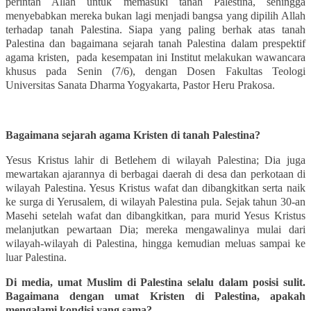
perintah Allah untuk memasuki tanah Palestina, sehingga
menyebabkan mereka bukan lagi menjadi bangsa yang dipilih Allah
terhadap tanah Palestina. Siapa yang paling berhak atas tanah
Palestina
dan b
agaimana sejarah tanah Palestina dalam prespektif
agama
kristen,
p
ada kesempatan ini Institut melakukan wawancara
khusus pada Senin (7/6), dengan Dosen Fakultas Teologi
Universitas Sanata Dharma Yogyakarta, Pastor Heru Prakosa.
Bagaimana sejarah agama Kristen di tanah Palestina?
Yesus Kristus lahir di Betlehem di wilayah Palestina; Dia juga
mewartakan ajarannya di berbagai daerah di desa dan perkotaan di
wilayah Palestina. Yesus Kristus wafat dan dibangkitkan serta naik
ke surga di Yerusalem, di wilayah Palestina pula
.
S
ejak tahun 30-an
Masehi
s
etelah wafat dan dibangkitkan, para murid Yesus Kristus
melanjutkan pewartaan Dia; mereka mengawalinya mulai dari
wilayah-wilayah di Palestina,
hingga
kemudian meluas sampai ke
luar Palestina
.
Di media, umat Muslim di Palestina selalu dalam posisi sulit.
Bagaimana dengan umat Kristen di Palestina, apakah
mengalami kondisi yang sama?