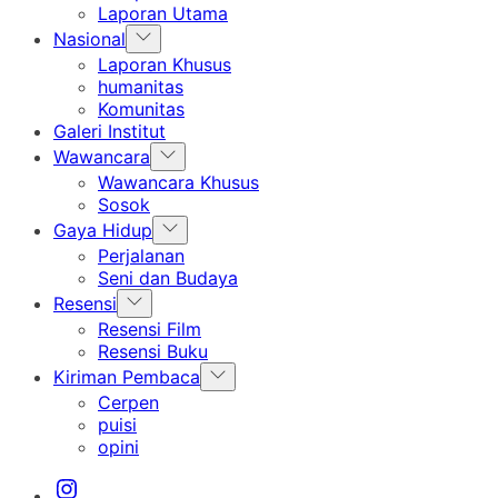
menu
Laporan Utama
Show
Nasional
sub
Laporan Khusus
menu
humanitas
Komunitas
Galeri Institut
Show
Wawancara
sub
Wawancara Khusus
menu
Sosok
Show
Gaya Hidup
sub
Perjalanan
menu
Seni dan Budaya
Show
Resensi
sub
Resensi Film
menu
Resensi Buku
Show
Kiriman Pembaca
sub
Cerpen
menu
puisi
opini
Instagram