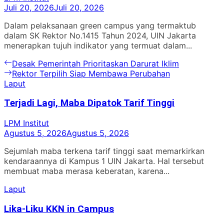
Juli 20, 2026
Juli 20, 2026
Dalam pelaksanaan green campus yang termaktub
dalam SK Rektor No.1415 Tahun 2024, UIN Jakarta
menerapkan tujuh indikator yang termuat dalam...
Navigasi
Previous
Desak Pemerintah Prioritaskan Darurat Iklim
post:
Next
Rektor Terpilih Siap Membawa Perubahan
pos
post:
Laput
Terjadi Lagi, Maba Dipatok Tarif Tinggi
LPM Institut
Agustus 5, 2026
Agustus 5, 2026
Sejumlah maba terkena tarif tinggi saat memarkirkan
kendaraannya di Kampus 1 UIN Jakarta. Hal tersebut
membuat maba merasa keberatan, karena...
Laput
Lika-Liku KKN in Campus