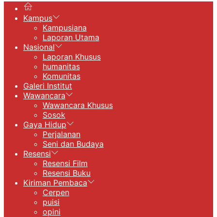
Kampus
Kampusiana
Laporan Utama
Nasional
Laporan Khusus
humanitas
Komunitas
Galeri Institut
Wawancara
Wawancara Khusus
Sosok
Gaya Hidup
Perjalanan
Seni dan Budaya
Resensi
Resensi Film
Resensi Buku
Kiriman Pembaca
Cerpen
puisi
opini