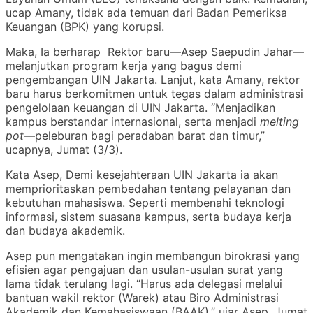
ucap Amany, tidak ada temuan dari Badan Pemeriksa
Keuangan (BPK) yang korupsi.
Maka, Ia berharap Rektor baru—Asep Saepudin Jahar—
melanjutkan program kerja yang bagus demi
pengembangan UIN Jakarta. Lanjut, kata Amany, rektor
baru harus berkomitmen untuk tegas dalam administrasi
pengelolaan keuangan di UIN Jakarta. “Menjadikan
kampus berstandar internasional, serta menjadi
melting
pot
—peleburan bagi peradaban barat dan timur,”
ucapnya, Jumat (3/3).
Kata Asep, Demi kesejahteraan UIN Jakarta ia akan
memprioritaskan pembedahan tentang pelayanan dan
kebutuhan mahasiswa. Seperti membenahi teknologi
informasi, sistem suasana kampus, serta budaya kerja
dan budaya akademik.
Asep pun mengatakan ingin membangun birokrasi yang
efisien agar pengajuan dan usulan-usulan surat yang
lama tidak terulang lagi. “Harus ada delegasi melalui
bantuan wakil rektor (Warek) atau Biro Administrasi
Akademik dan Kemahasiswaan (BAAK),” ujar Asep, Jumat