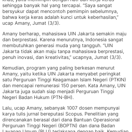
sehingga banyak hal yang tercapai. “Saya sangat
bersyukur dapat mencontoh pemimpin sebelumnya,
bahwa kerja keras adalah kunci untuk keberhasilan,”
ucap Amany, Jumat (3/3).
Amany berharap, mahasiswa UIN Jakarta semakin maju
dan berprestasi. Karena menurutnya, Indonesia sangat
membutuhkan generasi muda yang tangguh. “UIN
Jakarta tidak akan maju tanpa mahasiswa berprestasi,
penuh inovasi, dan kreativitas,” ucapnya, Jumat (3/3).
Kemudian, program yang paling berkesan menurut
Amany, yaitu ketika UIN Jakarta menyabet peringkat
satu Perguruan Tinggi Keagamaan Islam Negeri (PTKIN)
dan mencapai remunerasi 150 persen. Kata Amany, UIN
Jakarta juga sudah siap menjadi Perguruan Tinggi
Negeri Badan Hukum (PTN-BH).
Lalu, ucap Amany, sebanyak 1007 dosen mempunyai
karya tulis jurnal bereputasi Scopus. Penelitian yang
direncanakan berasal dari dana Bantuan Operasional
Perguruan Tinggi Negeri (BOPTN) dan dana Badan
Layanan Umum (BLU) terlaksana dengan baik. Kemudian,