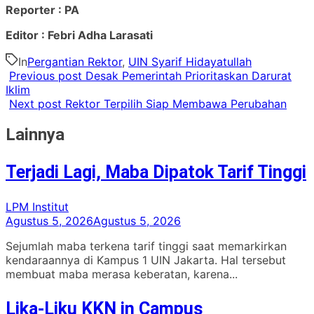
Reporter : PA
Editor : Febri Adha Larasati
In
Pergantian Rektor
,
UIN Syarif Hidayatullah
Previous post
Desak Pemerintah Prioritaskan Darurat
Iklim
Next post
Rektor Terpilih Siap Membawa Perubahan
Lainnya
Terjadi Lagi, Maba Dipatok Tarif Tinggi
LPM Institut
Agustus 5, 2026
Agustus 5, 2026
Sejumlah maba terkena tarif tinggi saat memarkirkan
kendaraannya di Kampus 1 UIN Jakarta. Hal tersebut
membuat maba merasa keberatan, karena...
Lika-Liku KKN in Campus