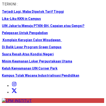
Skip
TERKINI :
to
Terjadi Lagi, Maba Dipatok Tarif Tinggi
the
content
Lika-Liku KKN in Campus
UIN Jakarta Menuju PTKN-BH, Capaian atau Gengsi?
Pelepasan Untuk Pengabdian
Komplain Kerugian Calon Wisudawan
Di Balik Layar Program Green Campus
Suara Resah Atas Kondisi Negeri
Minim Keamanan Loker Perpustakaan Utama
Keluh Kenyamanan UIN Corner Park
Kampus Tolak Wacana Industrialisasi Pendidikan
Instagram
Institut
X
Institut
LPM
INSTITUT