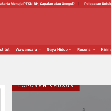
ta Menuju PTKN-BH, Capaian atau Gengsi?
Pelepasan Untuk Pen
PM
NSTITUT
stitut
Wawancara
Gaya Hidup
Resensi
Kiri