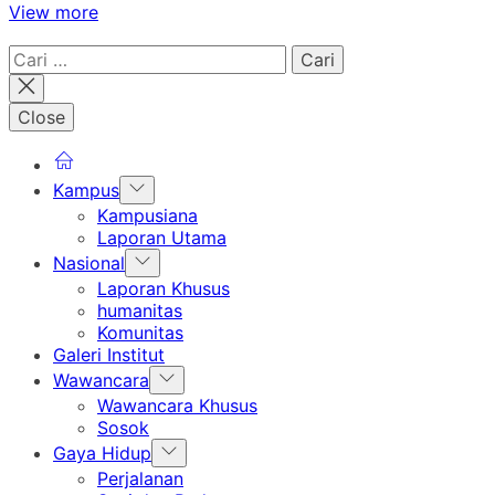
View more
Cari
untuk:
Close
Show
Kampus
sub
Kampusiana
menu
Laporan Utama
Show
Nasional
sub
Laporan Khusus
menu
humanitas
Komunitas
Galeri Institut
Show
Wawancara
sub
Wawancara Khusus
menu
Sosok
Show
Gaya Hidup
sub
Perjalanan