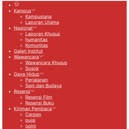
Kampus
Kampusiana
Laporan Utama
Nasional
Laporan Khusus
humanitas
Komunitas
Galeri Institut
Wawancara
Wawancara Khusus
Sosok
Gaya Hidup
Perjalanan
Seni dan Budaya
Resensi
Resensi Film
Resensi Buku
Kiriman Pembaca
Cerpen
puisi
opini