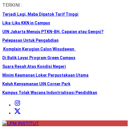
Skip
TERKINI :
to
Terjadi Lagi, Maba Dipatok Tarif Tinggi
the
content
Lika-Liku KKN in Campus
UIN Jakarta Menuju PTKN-BH, Capaian atau Gengsi?
Pelepasan Untuk Pengabdian
Komplain Kerugian Calon Wisudawan
Di Balik Layar Program Green Campus
Suara Resah Atas Kondisi Negeri
Minim Keamanan Loker Perpustakaan Utama
Keluh Kenyamanan UIN Corner Park
Kampus Tolak Wacana Industrialisasi Pendidikan
Instagram
Institut
X
Institut
LPM
INSTITUT