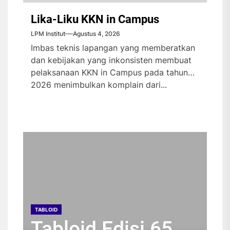
Lika-Liku KKN in Campus
LPM Institut
Agustus 4, 2026
Imbas teknis lapangan yang memberatkan
dan kebijakan yang inkonsisten membuat
pelaksanaan KKN in Campus pada tahun
2026 menimbulkan komplain dari...
TABLOID
TABLOID
TABLOID
TABLOID
Tabloid Edisi 65
Tabloid Edisi 64
Tabloid Edisi 63
Tabloid Edisi 62