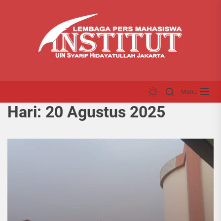
Skip
LP
to
INS
the
content
Menu
Hari:
20 Agustus 2025