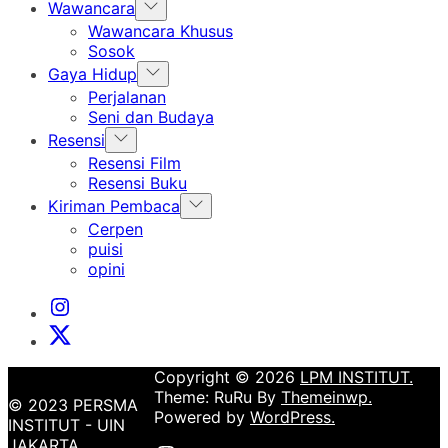
Show
Wawancara
sub
Wawancara Khusus
menu
Sosok
Show
Gaya Hidup
sub
Perjalanan
menu
Seni dan Budaya
Show
Resensi
sub
Resensi Film
menu
Resensi Buku
Show
Kiriman Pembaca
sub
Cerpen
menu
puisi
opini
Instagram
Institut
X
Institut
Copyright © 2026
LPM INSTITUT.
Theme: RuRu By
Themeinwp.
© 2023 PERSMA
Powered by
WordPress.
INSTITUT - UIN
JAKARTA