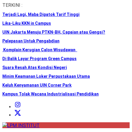
Skip
TERKINI :
to
Terjadi Lagi, Maba Dipatok Tarif Tinggi
the
content
Lika-Liku KKN in Campus
UIN Jakarta Menuju PTKN-BH, Capaian atau Gengsi?
Pelepasan Untuk Pengabdian
Komplain Kerugian Calon Wisudawan
Di Balik Layar Program Green Campus
Suara Resah Atas Kondisi Negeri
Minim Keamanan Loker Perpustakaan Utama
Keluh Kenyamanan UIN Corner Park
Kampus Tolak Wacana Industrialisasi Pendidikan
Instagram
Institut
X
Institut
LPM
INSTITUT