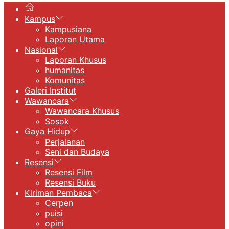
Kampus
Kampusiana
Laporan Utama
Nasional
Laporan Khusus
humanitas
Komunitas
Galeri Institut
Wawancara
Wawancara Khusus
Sosok
Gaya Hidup
Perjalanan
Seni dan Budaya
Resensi
Resensi Film
Resensi Buku
Kiriman Pembaca
Cerpen
puisi
opini