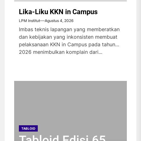
Lika-Liku KKN in Campus
LPM Institut
Agustus 4, 2026
Imbas teknis lapangan yang memberatkan
dan kebijakan yang inkonsisten membuat
pelaksanaan KKN in Campus pada tahun
2026 menimbulkan komplain dari...
TABLOID
TABLOID
TABLOID
TABLOID
Tabloid Edisi 65
Tabloid Edisi 64
Tabloid Edisi 63
Tabloid Edisi 62