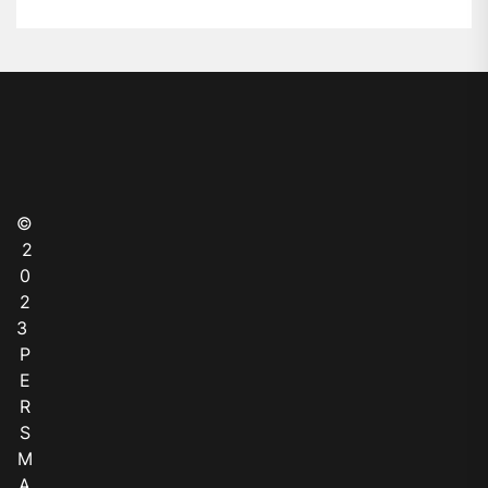
©
2
0
2
3
P
E
R
S
M
A