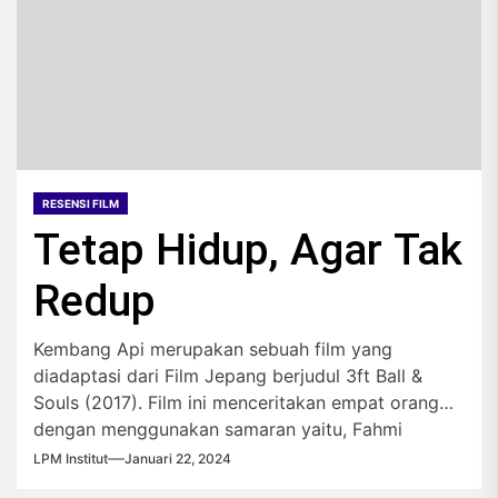
RESENSI FILM
Tetap Hidup, Agar Tak
Redup
Kembang Api merupakan sebuah film yang
diadaptasi dari Film Jepang berjudul 3ft Ball &
Souls (2017). Film ini menceritakan empat orang
dengan menggunakan samaran yaitu, Fahmi
(Langit Mendung), Raga (Anggrek Hitam), Sukma
LPM Institut
Januari 22, 2024
(Tengkorak Putih), dan satu Anggun yang