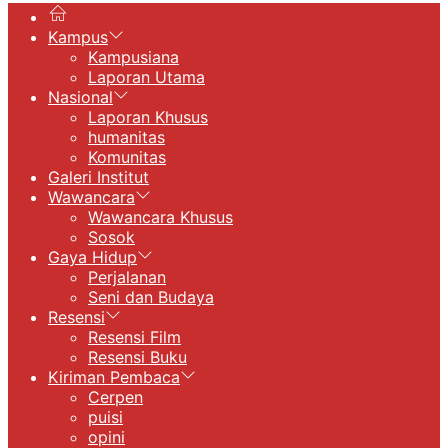
Kampus
Kampusiana
Laporan Utama
Nasional
Laporan Khusus
humanitas
Komunitas
Galeri Institut
Wawancara
Wawancara Khusus
Sosok
Gaya Hidup
Perjalanan
Seni dan Budaya
Resensi
Resensi Film
Resensi Buku
Kiriman Pembaca
Cerpen
puisi
opini