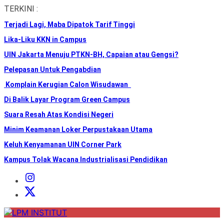
Skip
TERKINI :
to
Terjadi Lagi, Maba Dipatok Tarif Tinggi
the
content
Lika-Liku KKN in Campus
UIN Jakarta Menuju PTKN-BH, Capaian atau Gengsi?
Pelepasan Untuk Pengabdian
Komplain Kerugian Calon Wisudawan
Di Balik Layar Program Green Campus
Suara Resah Atas Kondisi Negeri
Minim Keamanan Loker Perpustakaan Utama
Keluh Kenyamanan UIN Corner Park
Kampus Tolak Wacana Industrialisasi Pendidikan
Instagram
Institut
X
Institut
LPM
INSTITUT