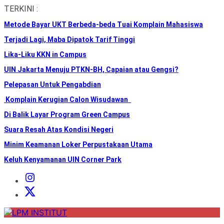
Skip
TERKINI :
to
Metode Bayar UKT Berbeda-beda Tuai Komplain Mahasiswa
the
content
Terjadi Lagi, Maba Dipatok Tarif Tinggi
Lika-Liku KKN in Campus
UIN Jakarta Menuju PTKN-BH, Capaian atau Gengsi?
Pelepasan Untuk Pengabdian
Komplain Kerugian Calon Wisudawan
Di Balik Layar Program Green Campus
Suara Resah Atas Kondisi Negeri
Minim Keamanan Loker Perpustakaan Utama
Keluh Kenyamanan UIN Corner Park
Instagram
Institut
X
Institut
LPM
INSTITUT