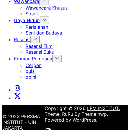
Show
Wawancara
sub
Wawancara Khusus
menu
Sosok
Show
Gaya Hidup
sub
Perjalanan
menu
Seni dan Budaya
Show
Resensi
sub
Resensi Film
menu
Resensi Buku
Show
Kiriman Pembaca
sub
Cerpen
menu
puisi
opini
Instagram
Institut
X
Institut
Copyright © 2026
LPM INSTITUT.
Theme: RuRu By
Themeinwp.
© 2023 PERSMA
Powered by
WordPress.
INSTITUT - UIN
JAKARTA