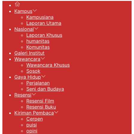
Kampus
Kampusiana
Laporan Utama
Nasional
Laporan Khusus
humanitas
Komunitas
Galeri Institut
Wawancara
Wawancara Khusus
Sosok
Gaya Hidup
Perjalanan
Seni dan Budaya
Resensi
Resensi Film
Resensi Buku
Kiriman Pembaca
Cerpen
puisi
opini