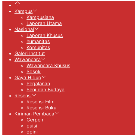
Kampus
Kampusiana
Laporan Utama
Nasional
Laporan Khusus
humanitas
Komunitas
Galeri Institut
Wawancara
Wawancara Khusus
Sosok
Gaya Hidup
Perjalanan
Seni dan Budaya
Resensi
Resensi Film
Resensi Buku
Kiriman Pembaca
Cerpen
puisi
opini