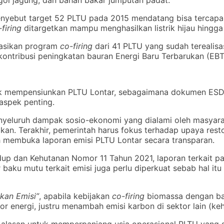
enyebut target 52 PLTU pada 2015 mendatang bisa tercapa
firing
ditargetkan mampu menghasilkan listrik hijau hingg
tasikan program
co-firing
dari 41 PLTU yang sudah terealisa
ntribusi peningkatan bauran Energi Baru Terbarukan (EBT),
k mempensiunkan PLTU Lontar, sebagaimana dokumen ESDM y
aspek penting.
yeluruh dampak sosio-ekonomi yang dialami oleh masyarakat
tikan. Terakhir, pemerintah harus fokus terhadap upaya rest
 membuka laporan emisi PLTU Lontar secara transparan.
p dan Kehutanan Nomor 11 Tahun 2021, laporan terkait part
r baku mutu terkait emisi juga perlu diperkuat sebab hal i
kan Emisi”
, apabila kebijakan
co-firing
biomassa dengan ba
tor energi, justru menambah emisi karbon di sektor lain (ke
ai alasan untuk memperpanjang usia operasional PLTU yang