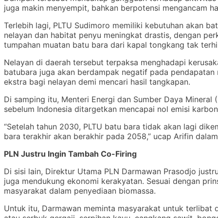
juga makin menyempit, bahkan berpotensi mengancam habi
Terlebih lagi, PLTU Sudimoro memiliki kebutuhan akan ba
nelayan dan habitat penyu meningkat drastis, dengan perk
tumpahan muatan batu bara dari kapal tongkang tak terhi
Nelayan di daerah tersebut terpaksa menghadapi kerusak
batubara juga akan berdampak negatif pada pendapatan m
ekstra bagi nelayan demi mencari hasil tangkapan.
Di samping itu, Menteri Energi dan Sumber Daya Mineral
sebelum Indonesia ditargetkan mencapai nol emisi karbon
“Setelah tahun 2030, PLTU batu bara tidak akan lagi dik
bara terakhir akan berakhir pada 2058,” ucap Arifin dala
PLN Justru Ingin Tambah Co-Firing
Di sisi lain, Direktur Utama PLN Darmawan Prasodjo jus
juga mendukung ekonomi kerakyatan. Sesuai dengan prin
masyarakat dalam penyediaan biomassa.
Untuk itu, Darmawan meminta masyarakat untuk terlibat
atau serbuk gergaji, serpihan kayu, cangkang sawit, bon