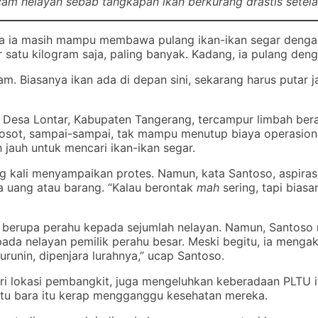
am nelayan sebab tangkapan ikan berkurang drastis setelah
a masih mampu membawa pulang ikan-ikan segar dengan 
ar satu kilogram saja, paling banyak. Kadang, ia pulang de
am. Biasanya ikan ada di depan sini, sekarang harus putar j
r Desa Lontar, Kabupaten Tangerang, tercampur limbah bera
rosot, sampai-sampai, tak mampu menutup biaya operasiona
h jauh untuk mencari ikan-ikan segar.
g kali menyampaikan protes. Namun, kata Santoso, aspiras
 uang atau barang. “Kalau berontak
mah
sering, tapi bias
berupa perahu kepada sejumlah nelayan. Namun, Santoso m
pada nelayan pemilik perahu besar. Meski begitu, ia mengak
urunin, dipenjara lurahnya,” ucap Santoso.
 lokasi pembangkit, juga mengeluhkan keberadaan PLTU it
batu bara itu kerap mengganggu kesehatan mereka.