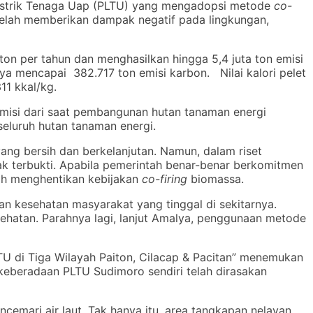
Listrik Tenaga Uap (PLTU) yang mengadopsi metode
co-
elah memberikan dampak negatif pada lingkungan,
ton per tahun dan menghasilkan hingga 5,4 juta ton emisi
a mencapai 382.717 ton emisi karbon. Nilai kalori pelet
11 kkal/kg.
 Emisi dari saat pembangunan hutan tanaman energi
 seluruh hutan tanaman energi.
yang bersih dan berkelanjutan. Namun, dalam riset
ak terbukti. Apabila pemerintah benar-benar berkomitmen
lah menghentikan kebijakan
co-firing
biomassa.
 kesehatan masyarakat yang tinggal di sekitarnya.
hatan. Parahnya lagi, lanjut Amalya, penggunaan metode
U di Tiga Wilayah Paiton, Cilacap & Pacitan” menemukan
eberadaan PLTU Sudimoro sendiri telah dirasakan
cemari air laut. Tak hanya itu, area tangkapan nelayan