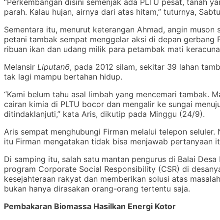
“Perkembangan disini semenjak ada PLTU pesat, tanah ya
parah. Kalau hujan, airnya dari atas hitam,” tuturnya, Sabtu
Sementara itu, menurut keterangan Ahmad, angin muson s
petani tambak sempat menggelar aksi di depan gerbang P
ribuan ikan dan udang milik para petambak mati keracuna
Melansir
Liputan6
, pada 2012 silam, sekitar 39 lahan tam
tak lagi mampu bertahan hidup.
“Kami belum tahu asal limbah yang mencemari tambak. M
cairan kimia di PLTU bocor dan mengalir ke sungai menuju
ditindaklanjuti,” kata Aris, dikutip pada Minggu (24/9).
Aris sempat menghubungi Firman melalui telepon seluler. 
itu Firman mengatakan tidak bisa menjawab pertanyaan it
Di samping itu, salah satu mantan pengurus di Balai De
program Corporate Social Responsibility (CSR) di desan
kesejahteraan rakyat dan memberikan solusi atas masalah
bukan hanya dirasakan orang-orang tertentu saja.
Pembakaran Biomassa Hasilkan Energi Kotor