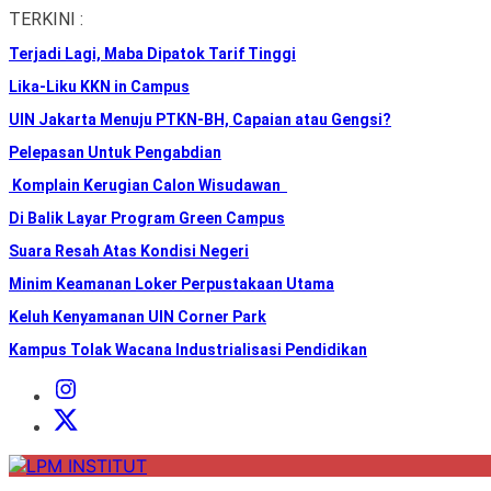
Skip
TERKINI :
to
Terjadi Lagi, Maba Dipatok Tarif Tinggi
the
content
Lika-Liku KKN in Campus
UIN Jakarta Menuju PTKN-BH, Capaian atau Gengsi?
Pelepasan Untuk Pengabdian
Komplain Kerugian Calon Wisudawan
Di Balik Layar Program Green Campus
Suara Resah Atas Kondisi Negeri
Minim Keamanan Loker Perpustakaan Utama
Keluh Kenyamanan UIN Corner Park
Kampus Tolak Wacana Industrialisasi Pendidikan
Instagram
Institut
X
Institut
LPM
INSTITUT