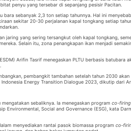
tat penyu yang tersebar di sepanjang pesisir Pacitan.
tu bara sebanyak 2,3 ton setiap tahunnya. Hal ini menyeba
iraan sekitar 20-30 perjalanan kapal tongkang setiap tahun
ndarkan.
an jaring yang sering tersangkut oleh kapal tongkang, se
ereka. Selain itu, zona penangkapan ikan menjadi semaki
 (ESDM) Arifin Tasrif menegaskan PLTU berbasis batubara
.
embangkan, pembangkit tambahan setelah tahun 2030 akan b
m Indonesia Energy Transition Dialogue 2023, dikutip dari 
tru mengatakan sebaliknya. Ia menegaskan program
co-firin
sip Environmental, Social and Governance (ESG), kata D
 dalam menyediakan rantai pasok biomassa program
co-firi
ggol jagung, dan bahan bakar jumputan padat.