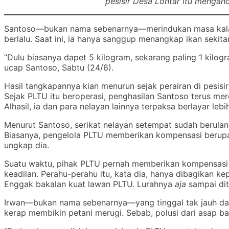
pesisir Desa Lontar itu menganc
Santoso—bukan nama sebenarnya—merindukan masa kala i
berlalu. Saat ini, ia hanya sanggup menangkap ikan sekit
“Dulu biasanya dapet 5 kilogram, sekarang paling 1 kilogr
ucap Santoso, Sabtu (24/6).
Hasil tangkapannya kian menurun sejak perairan di pesisi
Sejak PLTU itu beroperasi, penghasilan Santoso terus me
Alhasil, ia dan para nelayan lainnya terpaksa berlayar lebi
Menurut Santoso, serikat nelayan setempat sudah berulan
Biasanya, pengelola PLTU memberikan kompensasi berupa
ungkap dia.
Suatu waktu, pihak PLTU pernah memberikan kompensasi 
keadilan. Perahu-perahu itu, kata dia, hanya dibagikan ke
Enggak bakalan kuat lawan PLTU. Lurahnya
aja
sampai dit
Irwan—bukan nama sebenarnya—yang tinggal tak jauh dari
kerap membikin petani merugi. Sebab, polusi dari asap 