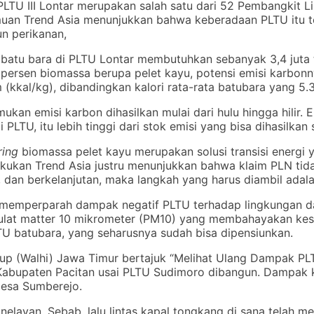
LTU III Lontar merupakan salah satu dari 52 Pembangkit 
uan Trend Asia menunjukkan bahwa keberadaan PLTU itu t
un perikanan,
n batu bara di PLTU Lontar membutuhkan sebanyak 3,4 juta 
ersen biomassa berupa pelet kayu, potensi emisi karbonny
m (kkal/kg), dibandingkan kalori rata-rata batubara yang 5.3
kan emisi karbon dihasilkan mulai dari hulu hingga hilir.
LTU, itu lebih tinggi dari stok emisi yang bisa dihasilkan
ring
biomassa pelet kayu merupakan solusi transisi energi 
kukan Trend Asia justru menunjukkan bahwa klaim PLN tid
l, dan berkelanjutan, maka langkah yang harus diambil ada
memperparah dampak negatif PLTU terhadap lingkungan dan
ulat matter 10 mikrometer (PM10) yang membahayakan kese
U batubara, yang seharusnya sudah bisa dipensiunkan.
up (Walhi) Jawa Timur bertajuk “Melihat Ulang Dampak PLT
Kabupaten Pacitan usai PLTU Sudimoro dibangun. Dampak k
Desa Sumberejo.
ayan. Sebab, lalu lintas kapal tongkang di sana telah men