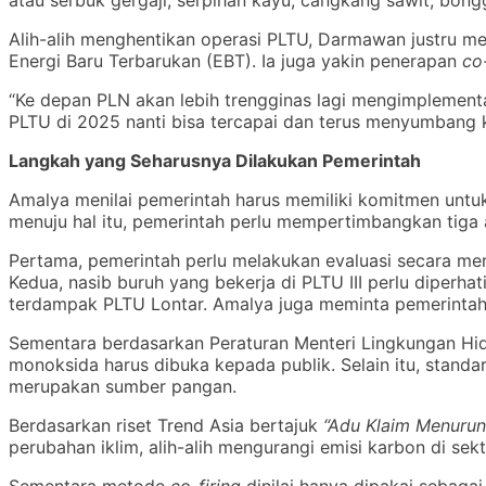
Alih-alih menghentikan operasi PLTU, Darmawan justru m
Energi Baru Terbarukan (EBT). Ia juga yakin penerapan
co-
“Ke depan PLN akan lebih trengginas lagi mengimplemen
PLTU di 2025 nanti bisa tercapai dan terus menyumbang ko
Langkah yang Seharusnya Dilakukan Pemerintah
Amalya menilai pemerintah harus memiliki komitmen untu
menuju hal itu, pemerintah perlu mempertimbangkan tiga 
Pertama, pemerintah perlu melakukan evaluasi secara men
Kedua, nasib buruh yang bekerja di PLTU III perlu diperha
terdampak PLTU Lontar. Amalya juga meminta pemerintah
Sementara berdasarkan Peraturan Menteri Lingkungan Hidu
monoksida harus dibuka kepada publik. Selain itu, standa
merupakan sumber pangan.
Berdasarkan riset Trend Asia bertajuk
“Adu Klaim Menurun
perubahan iklim, alih-alih mengurangi emisi karbon di sek
Sementara metode
co-firing
dinilai hanya dipakai sebag