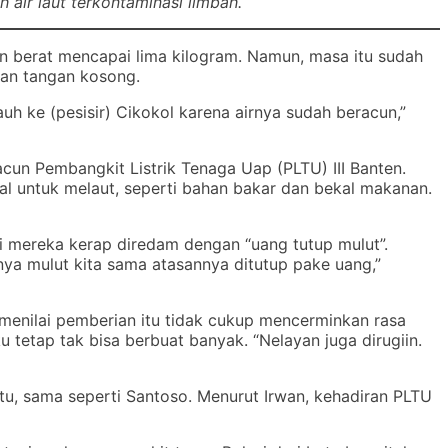
 air laut terkontaminasi limbah.
berat mencapai lima kilogram. Namun, masa itu sudah
ngan tangan kosong.
auh ke (pesisir) Cikokol karena airnya sudah beracun,”
cun Pembangkit Listrik Tenaga Uap (PLTU) III Banten.
l untuk melaut, seperti bahan bakar dan bekal makanan.
i mereka kerap diredam dengan “uang tutup mulut”.
anya mulut kita sama atasannya ditutup pake uang,”
enilai pemberian itu tidak cukup mencerminkan rasa
u tetap tak bisa berbuat banyak. “Nelayan juga dirugiin.
u, sama seperti Santoso. Menurut Irwan, kehadiran PLTU