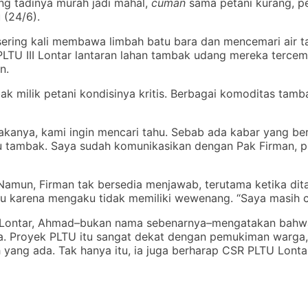
ng tadinya murah jadi mahal,
cuman
sama petani kurang, pe
 (24/6).
ering kali membawa limbah batu bara dan mencemari air t
LTU III Lontar lantaran lahan tambak udang mereka tercem
n.
bak milik petani kondisinya kritis. Berbagai komoditas ta
akanya, kami ingin mencari tahu. Sebab ada kabar yang 
 tambak. Saya sudah komunikasikan dengan Pak Firman, peja
Namun, Firman tak bersedia menjawab, terutama ketika dita
u karena mengaku tidak memiliki wewenang. “Saya masih cut
sa Lontar, Ahmad–bukan nama sebenarnya–mengatakan bahwa
ya. Proyek PLTU itu sangat dekat dengan pemukiman warga
 yang ada. Tak hanya itu, ia juga berharap CSR PLTU Lonta