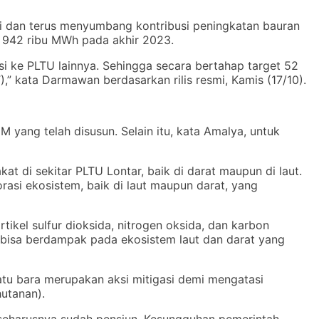
i dan terus menyumbang kontribusi peningkatan bauran
a 942 ribu MWh pada akhir 2023.
si ke PLTU lainnya. Sehingga secara bertahap target 52
” kata Darmawan berdasarkan rilis resmi, Kamis (17/10).
ang telah disusun. Selain itu, kata Amalya, untuk
 di sekitar PLTU Lontar, baik di darat maupun di laut.
orasi ekosistem, baik di laut maupun darat, yang
ikel sulfur dioksida, nitrogen oksida, dan karbon
tu bisa berdampak pada ekosistem laut dan darat yang
tu bara merupakan aksi mitigasi demi mengatasi
hutanan).
 seharusnya sudah pensiun. Kesungguhan pemerintah