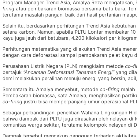
Program Manager Trend Asia, Amalya Reza mengatakan, P
firing
atau pembakaran biomassa bersama batu bara. Tem
terutama masalah pangan, baik dari hasil pertanian maup
Selain itu, berdasarkan perhitungan Trend Asia kebutuha
setara karbon. Namun, apabila PLTU Lontar membakar 10 p
kayu juga jauh dari batubara, 4.200 kilokalori per kilogra
Perhitungan matematika yang dilakukan Trend Asia menemu
dengan cara deforestasi sampai pembakaran pelet kayu di P
Perusahaan Listrik Negara (PLN) mengklaim metode
co-fi
bertajuk
“Ancaman Deforestasi Tanaman Energi”
yang dila
demi melakukan peralihan menuju energi yang bersih, adi
Sementara itu Amalya menyebut, metode
co-firing
malah 
Pembakaran biomassa, kata Amalya, menghasilkan partik
co-firing
justru bisa memperpanjang umur operasional PLT
Sebagai perbandingan, penelitian Wahana Lingkungan Hid
bahwa dampak dari PLTU juga dirasakan oleh nelayan di 
komunitas warga sekitar, terutama kelompok nelayan di 
Dampak tersebut mencakup gangguan terhadap aktivitas nel