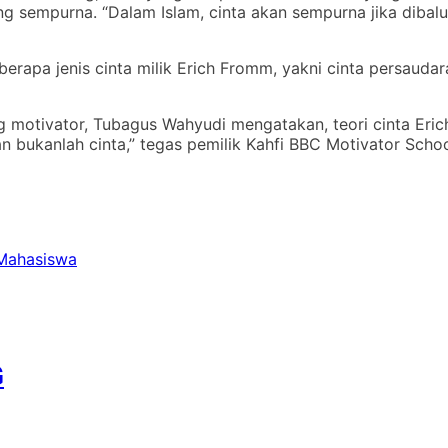
ng sempurna. “Dalam Islam, cinta akan sempurna jika dibal
apa jenis cinta milik Erich Fromm, yakni cinta persaudaraa
g motivator, Tubagus Wahyudi mengatakan, teori cinta Eri
 bukanlah cinta,” tegas pemilik Kahfi BBC Motivator Schoo
 Mahasiswa
G