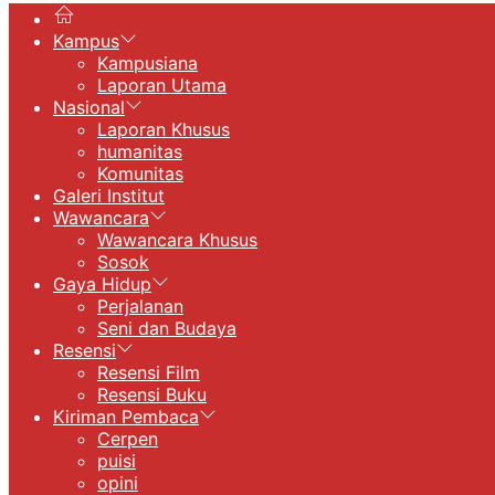
Kampus
Kampusiana
Laporan Utama
Nasional
Laporan Khusus
humanitas
Komunitas
Galeri Institut
Wawancara
Wawancara Khusus
Sosok
Gaya Hidup
Perjalanan
Seni dan Budaya
Resensi
Resensi Film
Resensi Buku
Kiriman Pembaca
Cerpen
puisi
opini