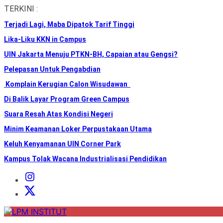
Skip
TERKINI :
to
Terjadi Lagi, Maba Dipatok Tarif Tinggi
the
content
Lika-Liku KKN in Campus
UIN Jakarta Menuju PTKN-BH, Capaian atau Gengsi?
Pelepasan Untuk Pengabdian
Komplain Kerugian Calon Wisudawan
Di Balik Layar Program Green Campus
Suara Resah Atas Kondisi Negeri
Minim Keamanan Loker Perpustakaan Utama
Keluh Kenyamanan UIN Corner Park
Kampus Tolak Wacana Industrialisasi Pendidikan
Instagram
Institut
X
Institut
LPM
INSTITUT