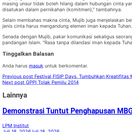
masing unsur tidak boleh hilang dalam hubungan cinta ya
disatukan dalam pernikahan (komitmen),” tambahnya.
Selain membahas makna cinta, Mujib juga menjelaskan beber
jenis cinta harus mengandung elemen iman kepada Tuhan.
Senada dengan Mujib, pakar komunikasi sekaligus seoran
pandangan Islam. “Rasa tanpa dilandasi iman kepada Tuhan
Tinggalkan Balasan
Anda harus
masuk
untuk berkomentar.
Previous post
Festival FISIP Days, Tumbuhkan Kreatifitas
Next post
GPPI Tolak Pemilu 2014
Lainnya
Demonstrasi Tuntut Penghapusan MB
LPM Institut
Juli 18, 2026
Juli 18, 2026