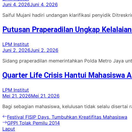
Juni 4, 2026
Juni 4, 2026
Saiful Mujani hadiri undangan klarifikasi penyidik Ditresk
Putusan Praperadilan Ungkap Kelalaian
LPM Institut
Juni 2, 2026
Juni 2, 2026
Sidang praperadilan memerintahkan Polda Metro Jaya untu
Quarter Life Crisis Hantui Mahasiswa A
LPM Institut
Mei 21, 2026
Mei 21, 2026
Bagi sebagian mahasiswa, kelulusan tidak selalu disertai
Navigasi
Previous
Festival FISIP Days, Tumbuhkan Kreatifitas Mahasiswa
post:
Next
GPPI Tolak Pemilu 2014
pos
post:
Laput