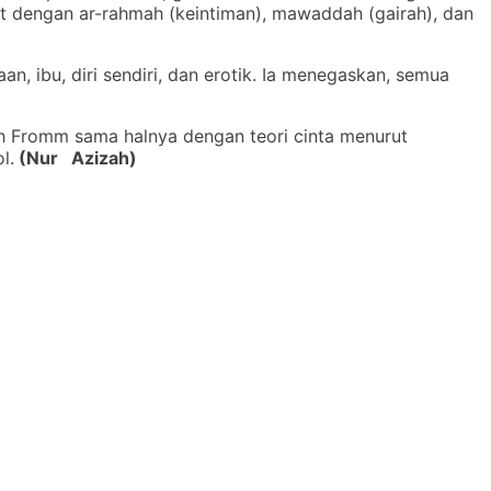
ut dengan ar-rahmah (keintiman), mawaddah (gairah), dan
n, ibu, diri sendiri, dan erotik. Ia menegaskan, semua
ch Fromm sama halnya dengan teori cinta menurut
l.
(Nur Azizah)