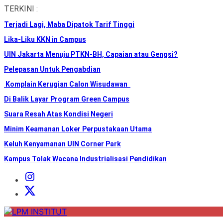
Skip
TERKINI :
to
Terjadi Lagi, Maba Dipatok Tarif Tinggi
the
content
Lika-Liku KKN in Campus
UIN Jakarta Menuju PTKN-BH, Capaian atau Gengsi?
Pelepasan Untuk Pengabdian
Komplain Kerugian Calon Wisudawan
Di Balik Layar Program Green Campus
Suara Resah Atas Kondisi Negeri
Minim Keamanan Loker Perpustakaan Utama
Keluh Kenyamanan UIN Corner Park
Kampus Tolak Wacana Industrialisasi Pendidikan
Instagram
Institut
X
Institut
LPM
INSTITUT