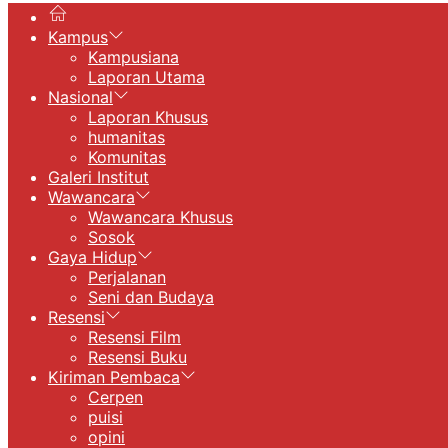
Kampus
Kampusiana
Laporan Utama
Nasional
Laporan Khusus
humanitas
Komunitas
Galeri Institut
Wawancara
Wawancara Khusus
Sosok
Gaya Hidup
Perjalanan
Seni dan Budaya
Resensi
Resensi Film
Resensi Buku
Kiriman Pembaca
Cerpen
puisi
opini