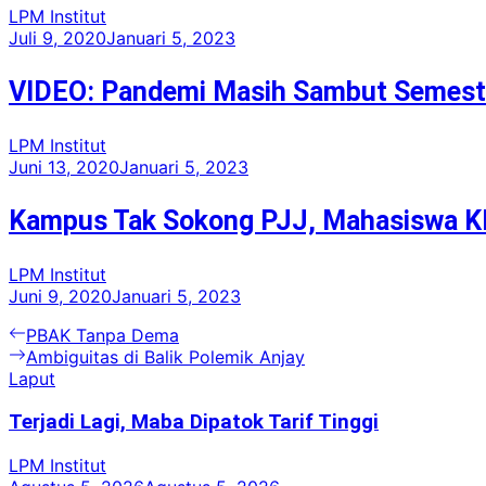
LPM Institut
Juli 9, 2020
Januari 5, 2023
VIDEO: Pandemi Masih Sambut Semest
LPM Institut
Juni 13, 2020
Januari 5, 2023
Kampus Tak Sokong PJJ, Mahasiswa KP
LPM Institut
Juni 9, 2020
Januari 5, 2023
Navigasi
Previous
PBAK Tanpa Dema
post:
Next
Ambiguitas di Balik Polemik Anjay
pos
post:
Laput
Terjadi Lagi, Maba Dipatok Tarif Tinggi
LPM Institut