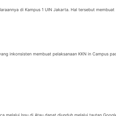
daraannya di Kampus 1 UIN Jakarta. Hal tersebut membuat 
yang inkonsisten membuat pelaksanaan KKN in Campus pad
ca melalui Issu di Atau dapat diunduh melalui tautan Goog