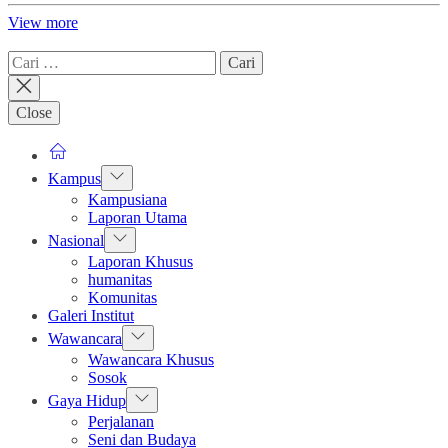
View more
Cari
untuk:
Close
Show
Kampus
sub
Kampusiana
menu
Laporan Utama
Show
Nasional
sub
Laporan Khusus
menu
humanitas
Komunitas
Galeri Institut
Show
Wawancara
sub
Wawancara Khusus
menu
Sosok
Show
Gaya Hidup
sub
Perjalanan
menu
Seni dan Budaya