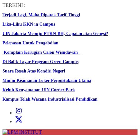
Skip
TERKINI :
to
Terjadi Lagi, Maba Dipatok Tarif Tinggi
the
content
Lika-Liku KKN in Campus
UIN Jakarta Menuju PTKN-BH, Capaian atau Gengsi?
Pelepasan Untuk Pengabdian
Komplain Kerugian Calon Wisudawan
Di Balik Layar Program Green Campus
Suara Resah Atas Kondisi Negeri
Minim Keamanan Loker Perpustakaan Utama
Keluh Kenyamanan UIN Corner Park
Kampus Tolak Wacana Industrialisasi Pendidikan
Instagram
Institut
X
Institut
LPM
INSTITUT