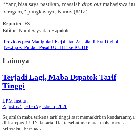
“Yang bisa saya pastikan, masalah 
drop out
 mahasiswa itu 
beragam,” pungkasnya, Kamis (8/12). 
Reporter
: FS
Editor
: Nurul Sayyidah Hapidoh
Previous post
Manipulasi Kejahatan Asusila di Era Digital
Next post
Pindah Pasal UU ITE ke KUHP
Lainnya
Terjadi Lagi, Maba Dipatok Tarif
Tinggi
LPM Institut
Agustus 5, 2026
Agustus 5, 2026
Sejumlah maba terkena tarif tinggi saat memarkirkan kendaraannya
di Kampus 1 UIN Jakarta. Hal tersebut membuat maba merasa
keberatan, karena...