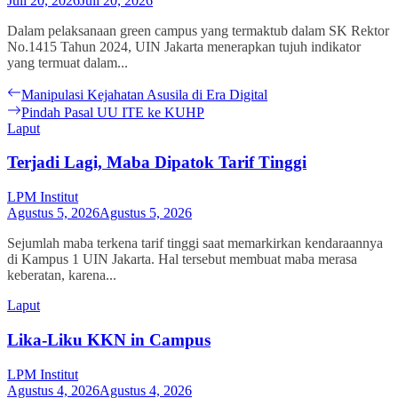
Juli 20, 2026
Juli 20, 2026
Dalam pelaksanaan green campus yang termaktub dalam SK Rektor
No.1415 Tahun 2024, UIN Jakarta menerapkan tujuh indikator
yang termuat dalam...
Navigasi
Previous
Manipulasi Kejahatan Asusila di Era Digital
post:
Next
Pindah Pasal UU ITE ke KUHP
pos
post:
Laput
Terjadi Lagi, Maba Dipatok Tarif Tinggi
LPM Institut
Agustus 5, 2026
Agustus 5, 2026
Sejumlah maba terkena tarif tinggi saat memarkirkan kendaraannya
di Kampus 1 UIN Jakarta. Hal tersebut membuat maba merasa
keberatan, karena...
Laput
Lika-Liku KKN in Campus
LPM Institut
Agustus 4, 2026
Agustus 4, 2026