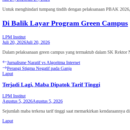
Untuk menghindari tumpang tindih dengan pelaksanaan PBAK 2026,
Di Balik Layar Program Green Campus
LPM Institut
Juli 20, 2026
Juli 20, 2026
Dalam pelaksanaan green campus yang termaktub dalam SK Rektor No
Navigasi
Previous
Jurnalisme Naratif vs Algoritma Internet
post:
Next
Perangi Stigma Negatif pada Ganja
pos
post:
Laput
Terjadi Lagi, Maba Dipatok Tarif Tinggi
LPM Institut
Agustus 5, 2026
Agustus 5, 2026
Sejumlah maba terkena tarif tinggi saat memarkirkan kendaraannya d
Laput