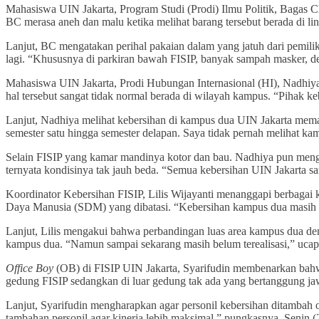
Mahasiswa UIN Jakarta, Program Studi (Prodi) Ilmu Politik, Bagas 
BC merasa aneh dan malu ketika melihat barang tersebut berada di 
Lanjut, BC mengatakan perihal pakaian dalam yang jatuh dari pemilik
lagi. “Khususnya di parkiran bawah FISIP, banyak sampah masker, 
Mahasiswa UIN Jakarta, Prodi Hubungan Internasional (HI), Nadhiya
hal tersebut sangat tidak normal berada di wilayah kampus. “Pihak k
Lanjut, Nadhiya melihat kebersihan di kampus dua UIN Jakarta mema
semester satu hingga semester delapan. Saya tidak pernah melihat kam
Selain FISIP yang kamar mandinya kotor dan bau. Nadhiya pun meng
ternyata kondisinya tak jauh beda. “Semua kebersihan UIN Jakarta sa
Koordinator Kebersihan FISIP, Lilis Wijayanti menanggapi berbaga
Daya Manusia (SDM) yang dibatasi. “Kebersihan kampus dua masih ku
Lanjut, Lilis mengakui bahwa perbandingan luas area kampus dua de
kampus dua. “Namun sampai sekarang masih belum terealisasi,” ucapn
Office Boy
(OB) di FISIP UIN Jakarta, Syarifudin membenarkan bahw
gedung FISIP sedangkan di luar gedung tak ada yang bertanggung ja
Lanjut, Syarifudin mengharapkan agar personil kebersihan ditambah 
tambahan personil agar kinerja lebih maksimal,” pungkasnya, Senin (