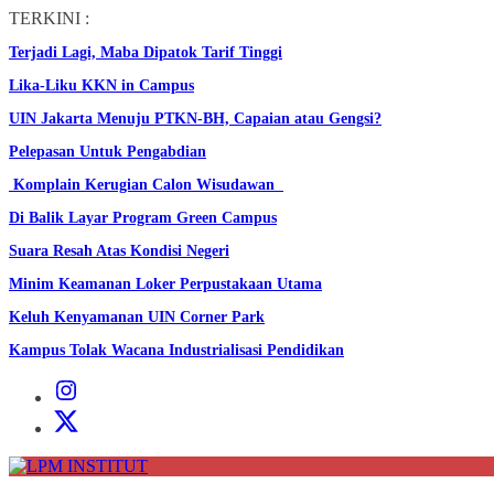
Skip
TERKINI :
to
Terjadi Lagi, Maba Dipatok Tarif Tinggi
the
content
Lika-Liku KKN in Campus
UIN Jakarta Menuju PTKN-BH, Capaian atau Gengsi?
Pelepasan Untuk Pengabdian
Komplain Kerugian Calon Wisudawan
Di Balik Layar Program Green Campus
Suara Resah Atas Kondisi Negeri
Minim Keamanan Loker Perpustakaan Utama
Keluh Kenyamanan UIN Corner Park
Kampus Tolak Wacana Industrialisasi Pendidikan
Instagram
Institut
X
Institut
LPM
INSTITUT