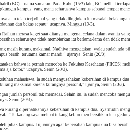
Chairil (BC)—nama samaran. Pada Rabu (15/3) lalu, BC melihat terdapa
lingkungan kampus, yang mana seharusnya kampus sebagai tempat menca
nya atau telah terjadi hal yang tidak diinginkan itu masalah belakan
dedaunan dan bekas sepatu” ucapnya, Minggu (19/3).
 Raihan merasa kaget saat ditanya mengenai celana dalam wanita yang
ebersihan seharusnya tidak membiarkan itu berlama-lama dan tidak memb
ng masih kurang maksimal. Nadhiya mengatakan, walau sudah ada piha
pus bersih, terutama kamar mandi,” ujarnya, Senin (20/3).
atakan bahwa ia pernah mencoba ke Fakultas Kesehatan (FIKES) meli
ma aja kotor,” ucapnya, Senin (20/3).
i keluhan mahasiswa, Ia sudah mengusahakan kebersihan di kampus d
rang maksimal karena kurangnya personil,” ujarnya, Senin (20/3).
ngan jumlah personil tak memadai. Selain itu, ia sudah mencoba meng
ya, Senin (20/3).
a kurang diperhatikannya kebersihan di kampus dua. Syarifudin meng
wab. “Terkadang saya melihat tukang kebun membersihkan luar gedung 
oleh pihak kampus. Tujuannya agar kebersihan kampus dua bisa bersih 
20/3).