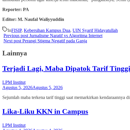
Reporter: PA
Editor: M. Naufal Waliyyuddin
In
FISIP
,
Kebersihan Kampus Dua
,
UIN Syarif Hidayatullah
Previous post
Jurnalisme Naratif vs Algoritma Internet
Next post
Perangi Stigma Negatif pada Ganja
Lainnya
Terjadi Lagi, Maba Dipatok Tarif Tingg
LPM Institut
Agustus 5, 2026
Agustus 5, 2026
Sejumlah maba terkena tarif tinggi saat memarkirkan kendaraannya d
Lika-Liku KKN in Campus
LPM Institut