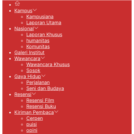
Kampus
Kampusiana
Laporan Utama
Nasional
Laporan Khusus
humanitas
Komunitas
Galeri Institut
Wawancara
Wawancara Khusus
Sosok
Gaya Hidup
Perjalanan
Seni dan Budaya
Resensi
Resensi Film
Resensi Buku
Kiriman Pembaca
Cerpen
puisi
opini