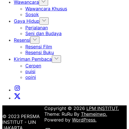
Show
Wawancara
sub
Wawancara Khusus
menu
Sosok
Show
Gaya Hidup
sub
Perjalanan
menu
Seni dan Budaya
Show
Resensi
sub
Resensi Film
menu
Resensi Buku
Show
Kiriman Pembaca
sub
Cerpen
menu
puisi
opini
Instagram
Institut
X
Institut
Copyright © 2026
LPM INSTITUT.
Theme: RuRu By
Themeinwp.
© 2023 PERSMA
Powered by
WordPress.
INSTITUT - UIN
JAKARTA