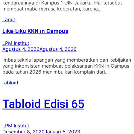
kendaraannya di Kampus 1 UIN Jakarta. Hal tersebut
membuat maba merasa keberatan, karena...
Laput
Lika-Liku KKN in Campus
LPM Institut
Agustus 4, 2026
Agustus 4, 2026
Imbas teknis lapangan yang memberatkan dan kebijakan
yang inkonsisten membuat pelaksanaan KKN in Campus
pada tahun 2026 menimbulkan komplain dari...
tabloid
tabloid
tabloid
tabloid
tabloid
Tabloid Edisi 65
Tabloid Edisi 64
Tabloid Edisi 63
Tabloid Edisi 62
Tabloid Edisi 61
LPM Institut
LPM Institut
LPM Institut
LPM Institut
LPM Institut
Desember 8, 2020
Oktober 26, 2020
Oktober 23, 2019
Oktober 23, 2019
Mei 23, 2019
Januari 5, 2023
Januari 5, 2023
Januari 5, 2023
Januari 5, 2023
Januari 5, 2023