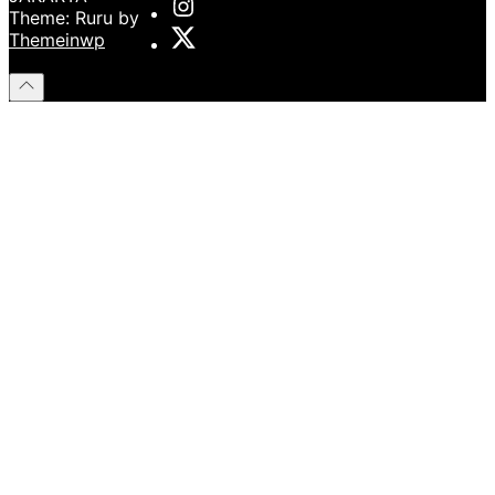
Instagram
Theme: Ruru by
Institut
X
Themeinwp
Institut