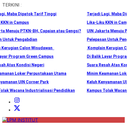
Skip
TERKINI :
to
i, Maba Dipatok Tarif Tinggi
Terjadi Lagi, Maba Dipa
the
content
KKN in Campus
Lika-Liku KKN in Camp
a Menuju PTKN-BH, Capaian atau Gengsi?
UIN Jakarta Menuju PT
Untuk Pengabdian
Pelepasan Untuk Peng
erugian Calon Wisudawan
Komplain Kerugian Ca
ayar Program Green Campus
Di Balik Layar Progra
h Atas Kondisi Negeri
Suara Resah Atas Kondi
anan Loker Perpustakaan Utama
Minim Keamanan Loker
amanan UIN Corner Park
Keluh Kenyamanan UIN 
ak Wacana Industrialisasi Pendidikan
Kampus Tolak Wacana I
Instagram
Institut
X
Institut
LPM
INSTITUT