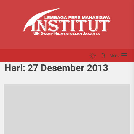
Skip
LP
to
INS
the
content
Menu
Hari:
27 Desember 2013