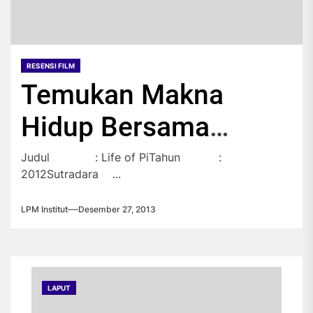
RESENSI FILM
Temukan Makna
Hidup Bersama
Seekor Harimau
Judul : Life of PiTahun :
2012Sutradara ...
LPM Institut
Desember 27, 2013
LAPUT