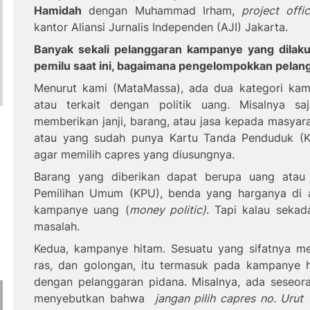
Hamidah
dengan Muhammad Irham,
project offic
kantor Aliansi Jurnalis Independen (AJI) Jakarta
.
Banyak sekali pelanggaran kampanye yang dilak
pemilu saat ini, bagaimana pengelompokkan pelan
Menurut kami (Mata
M
assa), ada dua kategori kam
atau terkait dengan politik uang. Misalnya
saj
memberikan janji, barang, atau jasa kepada masyara
atau yang sudah punya Kartu Tanda Penduduk (K
agar memilih capres yang diusungnya.
Barang yang diberikan dapat berupa uang atau 
Pemilihan Umum (KPU), benda yang harganya di a
kampanye uang (
money politic)
. Tapi kalau sekad
masalah.
Kedua, kampanye hitam. Sesuatu yang sifatnya me
ras, dan golongan, itu termasuk pada kampanye 
dengan pelanggaran pidana. Misalnya, ada seseora
menyebutkan bahwa
jangan pilih capres no. Urut