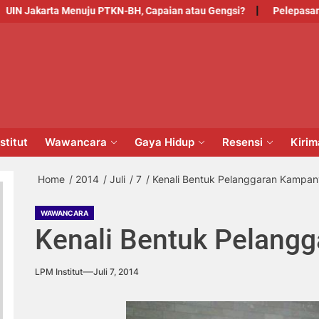
akarta Menuju PTKN-BH, Capaian atau Gengsi?
Pelepasan Untuk
PM
NSTITUT
stitut
Wawancara
Gaya Hidup
Resensi
Kiri
Home
2014
Juli
7
Kenali Bentuk Pelanggaran Kampa
WAWANCARA
Kenali Bentuk Pelang
LPM Institut
Juli 7, 2014