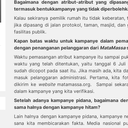
Bagaimana dengan atribut-atribut yang dipasa
termasuk
bentuk
kampanye yang tidak diperboleh
Kalau sekiranya pemilik rumah itu tidak keberatan, 
jika dipasang di jalan protokol, taman, masjid, da
fasilitas publik.
Kapan batas waktu untuk kampanye dalam pemas
dengan penanganan pelanggaran dari
Mata
M
assa
s
Waktu pemasangan atribut kampanye itu sampai puku
waktu yang telah ditentukan, yaitu tanggal 6 Jul
sudah dicopot pada saat itu. Jika masih ada, kita
masuk pelanggaran administrasi. Pertama, kita fot
dikirim ke
website
matamassa.org
.
Sampai sekar
dalam kampanye yang kita verifikasi.
Setelah adanya kampanye pidana, bagaimana de
sama
halnya dengan kampanye hitam?
Lain halnya dengan kampanye pidana, kampanye neg
sana kita membicarakan fakta. Media nasional 