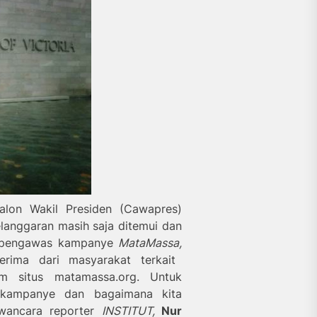
lon Wakil Presiden (Cawapres)
elanggaran masih saja ditemui dan
aga pengawas kampanye
Mata
M
assa,
erima dari masyarakat terkait
m situs matamassa.org
. Untuk
n kampanye dan bagaimana kita
awancara reporter
INSTITUT,
Nur