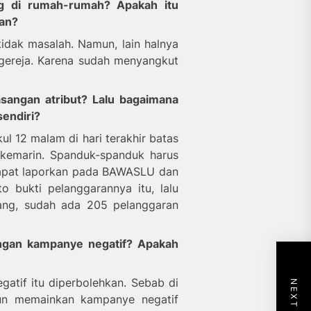
ng di rumah
-rumah
? Apakah itu
kan?
tidak masalah. Namun, lain halnya
n gereja. Karena sudah menyangkut
angan atribut? Lalu bagaimana
endiri?
l 12 malam di hari terakhir batas
i kemarin. Spanduk-spanduk harus
 dapat laporkan pada BAWASLU dan
o bukti pelanggarannya itu, lalu
ang, sudah ada 205 pelanggaran
ngan kampanye negatif? Apakah
atif itu diperbolehkan. Sebab di
pun memainkan kampanye negatif