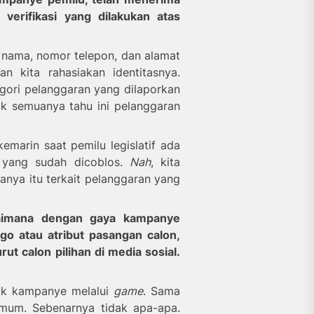
verifikasi yang dilakukan atas
a nama, nomor telepon, dan alamat
n kita rahasiakan identitasnya.
ategori pelanggaran yang dilaporkan
k semuanya tahu ini pelanggaran
 kemarin
saat pemilu legislatif
ada
 yang sudah dicoblos.
Nah
, kita
anya itu terkait pelanggaran yang
gaimana dengan
gaya
kampanye
ogo atau atribut pasangan calon,
rut calon pilihan
di media sosial
.
uk kampanye melalui
game
. Sama
mum. Sebenarnya tidak apa-apa.