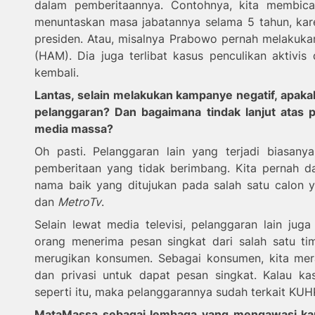
dalam pemberitaannya. Contohnya, kita membica
menuntaskan masa jabatannya selama 5 tahun, kare
presiden. Atau, misalnya Prabowo pernah melakuka
(HAM). Dia juga terlibat kasus penculikan aktivi
kembali.
Lantas, selain melakukan kampanye negatif, apaka
pelanggaran?
Dan
b
agaimana tindak lanjut atas 
media massa?
Oh pasti. Pelanggaran lain yang terjadi biasany
pemberitaan yang tidak berimbang. Kita pernah 
nama baik yang ditujukan pada salah satu calon 
dan
MetroTv
.
Selain lewat media televisi, pelanggaran lain jug
orang menerima pesan singkat dari salah satu tim
merugikan konsumen. Sebagai konsumen, kita me
dan privasi untuk dapat pesan singkat. Kalau ka
seperti itu, maka pelanggarannya sudah terkait KUH
MataMassa sebagai lembaga yang mengawasi ka