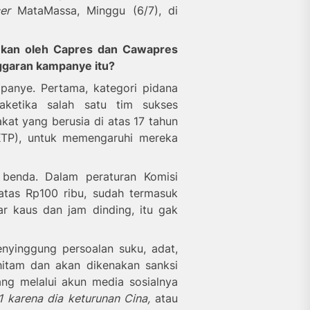
er
Mata
M
assa, Minggu (6/7)
, di
ukan oleh Capres dan Cawapres
ggaran kampanye itu?
panye. Pertama, kategori pidana
a
ketika salah satu tim sukses
kat yang berusia di atas 17 tahun
TP), untuk memengaruhi mereka
benda. Dalam peraturan Komisi
tas Rp100 ribu, sudah termasuk
ar kaus dan jam dinding, itu gak
nyinggung persoalan suku, adat,
hitam dan akan dikenakan sanksi
ng melalui akun media sosialnya
 1 karena dia keturunan Cina,
atau