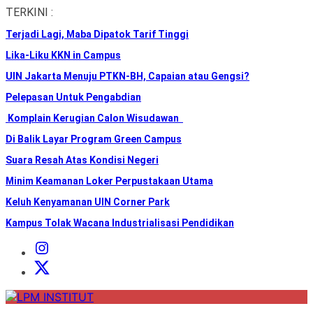
Skip
TERKINI :
to
Terjadi Lagi, Maba Dipatok Tarif Tinggi
the
content
Lika-Liku KKN in Campus
UIN Jakarta Menuju PTKN-BH, Capaian atau Gengsi?
Pelepasan Untuk Pengabdian
Komplain Kerugian Calon Wisudawan
Di Balik Layar Program Green Campus
Suara Resah Atas Kondisi Negeri
Minim Keamanan Loker Perpustakaan Utama
Keluh Kenyamanan UIN Corner Park
Kampus Tolak Wacana Industrialisasi Pendidikan
Instagram
Institut
X
Institut
LPM
INSTITUT