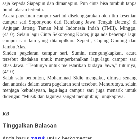
saja kepada Siapapun dan dimanapun. Pun cinta bisa tumbuh tanpa
butuh alasan tertentu.
Acara pagelaran campur sari ini diselenggarakan oleh tim kesenian
campur sari Soponyono dari Rembang Jawa Tengah (Jateng) di
Anjugan Jateng Taman Mini Indonesia Indah (TMII), Minggu,
(4/10). Selain lagu Cinta Sekonyong Koder, juga ada beberapa lagu
campur sari lain yang ditampilkan. Seperti, Caping Gunung dan
Jambu Alas.
Sinden pagelaran campur sari, Sumini mengungkapkan, acara
tersebut diadakan untuk memperkenalkan lagu-lagu campur sari
khas Jawa. “Tentunya untuk melestarikan budaya Jawa,” tuturnya,
(4/10).
Salah satu penonton, Mohammad Sidiq mengaku, dirinya senang
dan antusias dalam acara pagelaran seni tersebut. Menurutnya, selain
menjaga kebudayaan, lagu-lagu campur sari juga menarik untuk
didengar. “Musik dan lagunya sangat menghibur,” ungkapnya.
KB
Tinggalkan Balasan
Anda harus
masuk
untuk berkomentar.