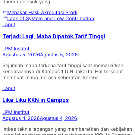
daerah pelosok yang...
Navigasi
Previous
Menakar Hasil Akreditasi Prodi
post:
Next
Lack of System and Low Contribution
pos
post:
Laput
Terjadi Lagi, Maba Dipatok Tarif Tinggi
LPM Institut
Agustus 5, 2026
Agustus 5, 2026
Sejumlah maba terkena tarif tinggi saat memarkirkan
kendaraannya di Kampus 1 UIN Jakarta. Hal tersebut
membuat maba merasa keberatan, karena...
Laput
Lika-Liku KKN in Campus
LPM Institut
Agustus 4, 2026
Agustus 4, 2026
Imbas teknis lapangan yang memberatkan dan kebijakan
yang inkonsisten membuat pelaksanaan KKN in Campus