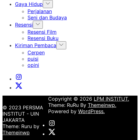
Show
Gaya Hidup
sub
Perjalanan
menu
Seni dan Budaya
Show
Resensi
sub
Resensi Film
menu
Resensi Buku
Show
Kiriman Pembaca
sub
Cerpen
menu
puisi
opini
Instagram
Institut
X
Institut
Copyright © 2026
LPM INSTITUT.
Theme: RuRu By
Themeinwp.
© 2023 PERSMA
Powered by
WordPress.
INSTITUT - UIN
JAKARTA
Instagram
Theme: Ruru by
Institut
X
Themeinwp
Institut