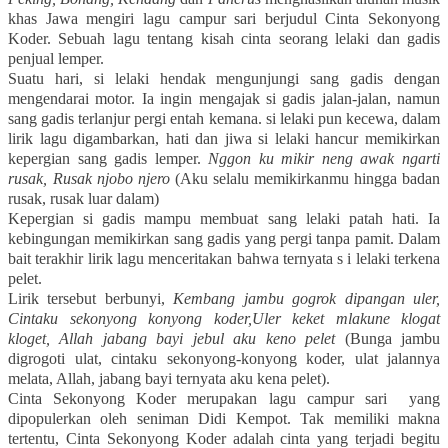
khas Jawa mengiri lagu campur sari berjudul Cinta Sekonyong
Koder. Sebuah lagu tentang kisah cinta seorang lelaki dan gadis
penjual lemper.
Suatu hari, si lelaki hendak mengunjungi sang gadis dengan
mengendarai motor. Ia ingin mengajak si gadis jalan-jalan, namun
sang gadis terlanjur pergi entah kemana. si lelaki pun kecewa, dalam
lirik lagu digambarkan, hati dan jiwa si lelaki hancur memikirkan
kepergian sang gadis lemper.
Nggon ku mikir neng awak ngarti
rusak,
Rusak njobo njero
(Aku selalu memikirkanmu hingga badan
rusak, rusak luar dalam)
Kepergian si gadis mampu membuat sang lelaki patah hati. Ia
kebingungan memikirkan sang gadis yang pergi tanpa pamit. Dalam
bait terakhir lirik lagu menceritakan bahwa ternyata s i lelaki terkena
pelet.
Lirik tersebut berbunyi,
Kembang jambu gogrok dipangan uler,
Cintaku sekonyong konyong koder,Uler keket mlakune klogat
kloget, Allah jabang bayi jebul aku keno pelet
(Bunga jambu
digrogoti ulat, cintaku sekonyong-konyong koder, ulat jalannya
melata, Allah, jabang bayi ternyata aku kena pelet).
Cinta Sekonyong Koder merupakan lagu campur sari yang
dipopulerkan oleh seniman Didi Kempot. Tak memiliki makna
tertentu, Cinta Sekonyong Koder adalah cinta yang terjadi begitu