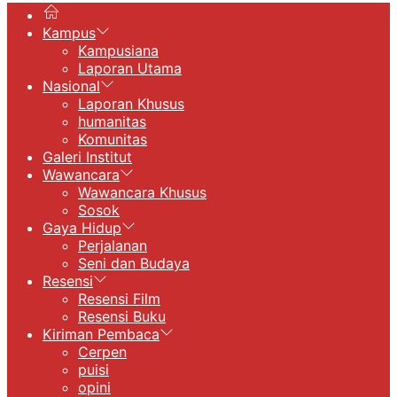
Kampus
Kampusiana
Laporan Utama
Nasional
Laporan Khusus
humanitas
Komunitas
Galeri Institut
Wawancara
Wawancara Khusus
Sosok
Gaya Hidup
Perjalanan
Seni dan Budaya
Resensi
Resensi Film
Resensi Buku
Kiriman Pembaca
Cerpen
puisi
opini