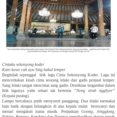
Cintaku sekonyong koder
Karo kowe cah ayu Sing bakul lemper
Begitulah sepenggal lirik lagu Cinta Sekonyong Koder. Lagu ini
menceritakan kisah cinta seorang lelaki dan gadis penjual lemper.
Sang lelaki sangat mencintai sang gadis. Demikian tergambar dalam
lirik lagunya yaitu sehari tak bertemu
“Neng sirah nggliyer”
(Kepala pusing).
Lampu bercahaya putih menyoroti panggung. Dua lelaki memakai
baju batik dengan belangkon di atas kepala mulai bernyanyi dan
menari mengikuti irama musik. Perpaduan
Goong, Jengglong,
Peking, Bonang, Kendang
dan
Panerus
menghasilkan alunan musik