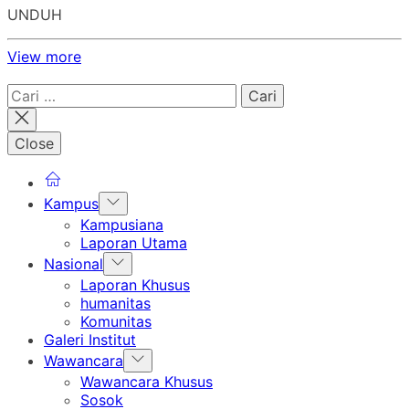
UNDUH
View more
Cari
untuk:
Close
Show
Kampus
sub
Kampusiana
menu
Laporan Utama
Show
Nasional
sub
Laporan Khusus
menu
humanitas
Komunitas
Galeri Institut
Show
Wawancara
sub
Wawancara Khusus
menu
Sosok