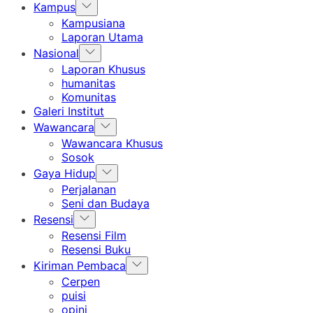
Show
Kampus
sub
Kampusiana
menu
Laporan Utama
Show
Nasional
sub
Laporan Khusus
menu
humanitas
Komunitas
Galeri Institut
Show
Wawancara
sub
Wawancara Khusus
menu
Sosok
Show
Gaya Hidup
sub
Perjalanan
menu
Seni dan Budaya
Show
Resensi
sub
Resensi Film
menu
Resensi Buku
Show
Kiriman Pembaca
sub
Cerpen
menu
puisi
opini