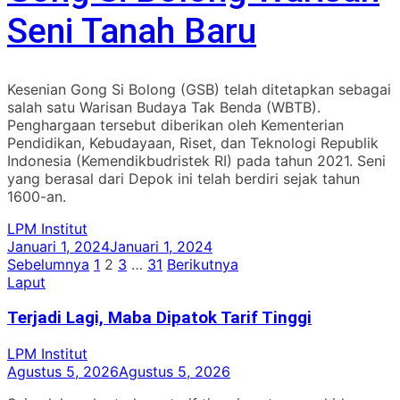
Seni Tanah Baru
Kesenian Gong Si Bolong (GSB) telah ditetapkan sebagai
salah satu Warisan Budaya Tak Benda (WBTB).
Penghargaan tersebut diberikan oleh Kementerian
Pendidikan, Kebudayaan, Riset, dan Teknologi Republik
Indonesia (Kemendikbudristek RI) pada tahun 2021. Seni
yang berasal dari Depok ini telah berdiri sejak tahun
1600-an.
LPM Institut
Januari 1, 2024
Januari 1, 2024
Paginasi
Sebelumnya
1
2
3
…
31
Berikutnya
Laput
pos
Terjadi Lagi, Maba Dipatok Tarif Tinggi
LPM Institut
Agustus 5, 2026
Agustus 5, 2026