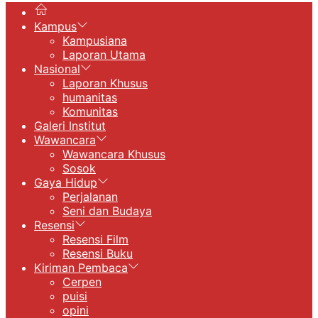
Kampus
Kampusiana
Laporan Utama
Nasional
Laporan Khusus
humanitas
Komunitas
Galeri Institut
Wawancara
Wawancara Khusus
Sosok
Gaya Hidup
Perjalanan
Seni dan Budaya
Resensi
Resensi Film
Resensi Buku
Kiriman Pembaca
Cerpen
puisi
opini