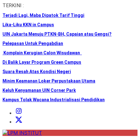
Skip
TERKINI :
to
Terjadi Lagi, Maba Dipatok Tarif Tinggi
the
content
Lika-Liku KKN in Campus
UIN Jakarta Menuju PTKN-BH, Capaian atau Gengsi?
Pelepasan Untuk Pengabdian
Komplain Kerugian Calon Wisudawan
Di Balik Layar Program Green Campus
Suara Resah Atas Kondisi Negeri
Minim Keamanan Loker Perpustakaan Utama
Keluh Kenyamanan UIN Corner Park
Kampus Tolak Wacana Industrialisasi Pendidikan
Instagram
Institut
X
Institut
LPM
INSTITUT