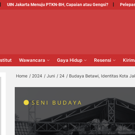
akarta Menuju PTKN-BH, Capaian atau Gengsi?
Pelepasan Untuk
PM
NSTITUT
stitut
Wawancara
Gaya Hidup
Resensi
Kiri
Home
2024
Juni
24
Budaya Betawi, Identitas Kota Ja