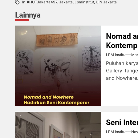
In
#HUTJakarta497
,
Jakarta
,
Lpminstitut
,
UIN Jakarta
Lainnya
Nomad an
Kontemp
LPM Institut
Mar
Puluhan kary
Gallery Tang
and Nowhere.
Seni Inte
LPM Institut
Nov