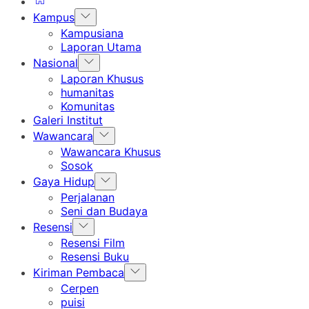
Show
Kampus
sub
Kampusiana
menu
Laporan Utama
Show
Nasional
sub
Laporan Khusus
menu
humanitas
Komunitas
Galeri Institut
Show
Wawancara
sub
Wawancara Khusus
menu
Sosok
Show
Gaya Hidup
sub
Perjalanan
menu
Seni dan Budaya
Show
Resensi
sub
Resensi Film
menu
Resensi Buku
Show
Kiriman Pembaca
sub
Cerpen
menu
puisi