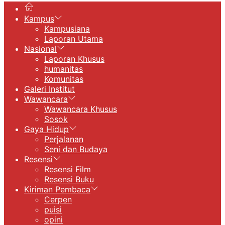
Kampus
Kampusiana
Laporan Utama
Nasional
Laporan Khusus
humanitas
Komunitas
Galeri Institut
Wawancara
Wawancara Khusus
Sosok
Gaya Hidup
Perjalanan
Seni dan Budaya
Resensi
Resensi Film
Resensi Buku
Kiriman Pembaca
Cerpen
puisi
opini