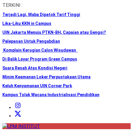
Skip
TERKINI :
to
Terjadi Lagi, Maba Dipatok Tarif Tinggi
the
content
Lika-Liku KKN in Campus
UIN Jakarta Menuju PTKN-BH, Capaian atau Gengsi?
Pelepasan Untuk Pengabdian
Komplain Kerugian Calon Wisudawan
Di Balik Layar Program Green Campus
Suara Resah Atas Kondisi Negeri
Minim Keamanan Loker Perpustakaan Utama
Keluh Kenyamanan UIN Corner Park
Kampus Tolak Wacana Industrialisasi Pendidikan
Instagram
Institut
X
Institut
LPM
INSTITUT