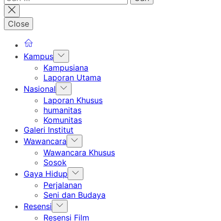
untuk:
Close
Show
Kampus
sub
Kampusiana
menu
Laporan Utama
Show
Nasional
sub
Laporan Khusus
menu
humanitas
Komunitas
Galeri Institut
Show
Wawancara
sub
Wawancara Khusus
menu
Sosok
Show
Gaya Hidup
sub
Perjalanan
menu
Seni dan Budaya
Show
Resensi
sub
Resensi Film