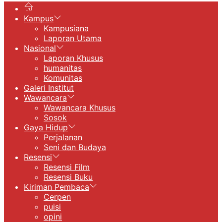
Kampus
Kampusiana
Laporan Utama
Nasional
Laporan Khusus
humanitas
Komunitas
Galeri Institut
Wawancara
Wawancara Khusus
Sosok
Gaya Hidup
Perjalanan
Seni dan Budaya
Resensi
Resensi Film
Resensi Buku
Kiriman Pembaca
Cerpen
puisi
opini