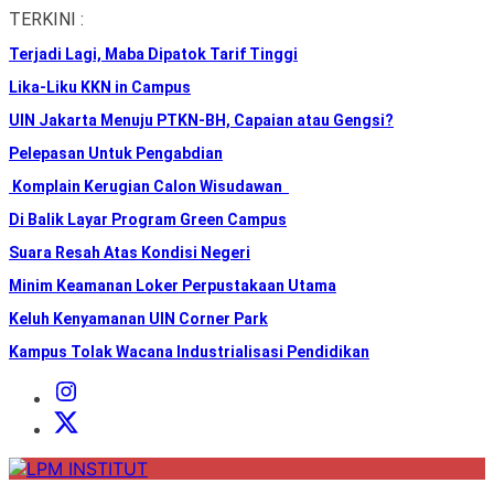
Skip
TERKINI :
to
Terjadi Lagi, Maba Dipatok Tarif Tinggi
the
content
Lika-Liku KKN in Campus
UIN Jakarta Menuju PTKN-BH, Capaian atau Gengsi?
Pelepasan Untuk Pengabdian
Komplain Kerugian Calon Wisudawan
Di Balik Layar Program Green Campus
Suara Resah Atas Kondisi Negeri
Minim Keamanan Loker Perpustakaan Utama
Keluh Kenyamanan UIN Corner Park
Kampus Tolak Wacana Industrialisasi Pendidikan
Instagram
Institut
X
Institut
LPM
INSTITUT