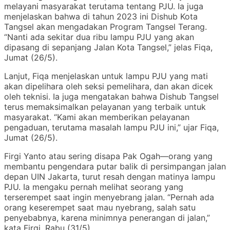
melayani masyarakat terutama tentang PJU. Ia juga
menjelaskan bahwa di tahun 2023 ini Dishub Kota
Tangsel akan mengadakan Program Tangsel Terang.
“Nanti ada sekitar dua ribu lampu PJU yang akan
dipasang di sepanjang Jalan Kota Tangsel,” jelas Fiqa,
Jumat (26/5).
Lanjut, Fiqa menjelaskan untuk lampu PJU yang mati
akan dipelihara oleh seksi pemelihara, dan akan dicek
oleh teknisi. Ia juga mengatakan bahwa Dishub Tangsel
terus memaksimalkan pelayanan yang terbaik untuk
masyarakat. “Kami akan memberikan pelayanan
pengaduan, terutama masalah lampu PJU ini,” ujar Fiqa,
Jumat (26/5).
Firgi Yanto atau sering disapa Pak Ogah—orang yang
membantu pengendara putar balik di persimpangan jalan
depan UIN Jakarta, turut resah dengan matinya lampu
PJU. Ia mengaku pernah melihat seorang yang
terserempet saat ingin menyebrang jalan. “Pernah ada
orang keserempet saat mau nyebrang, salah satu
penyebabnya, karena minimnya penerangan di jalan,”
kata Firgi, Rabu (31/5).