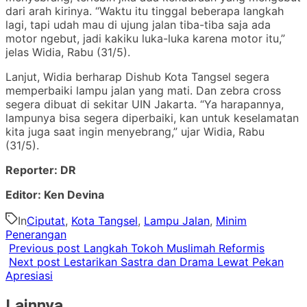
dari arah kirinya. “Waktu itu tinggal beberapa langkah
lagi, tapi udah mau di ujung jalan tiba-tiba saja ada
motor ngebut, jadi kakiku luka-luka karena motor itu,”
jelas Widia, Rabu (31/5).
Lanjut, Widia berharap Dishub Kota Tangsel segera
memperbaiki lampu jalan yang mati. Dan zebra cross
segera dibuat di sekitar UIN Jakarta. “Ya harapannya,
lampunya bisa segera diperbaiki, kan untuk keselamatan
kita juga saat ingin menyebrang,” ujar Widia, Rabu
(31/5).
Reporter: DR
Editor: Ken Devina
In
Ciputat
,
Kota Tangsel
,
Lampu Jalan
,
Minim
Penerangan
Previous post
Langkah Tokoh Muslimah Reformis
Next post
Lestarikan Sastra dan Drama Lewat Pekan
Apresiasi
Lainnya