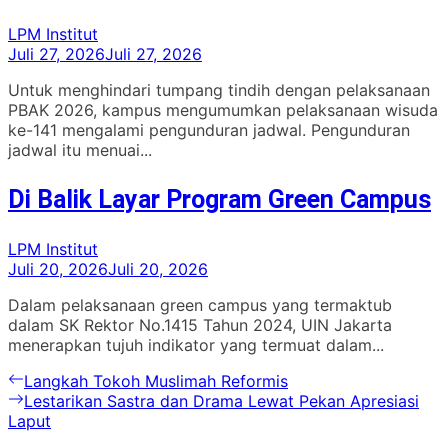
LPM Institut
Juli 27, 2026
Juli 27, 2026
Untuk menghindari tumpang tindih dengan pelaksanaan
PBAK 2026, kampus mengumumkan pelaksanaan wisuda
ke-141 mengalami pengunduran jadwal. Pengunduran
jadwal itu menuai...
Di Balik Layar Program Green Campus
LPM Institut
Juli 20, 2026
Juli 20, 2026
Dalam pelaksanaan green campus yang termaktub
dalam SK Rektor No.1415 Tahun 2024, UIN Jakarta
menerapkan tujuh indikator yang termuat dalam...
Navigasi
Previous
Langkah Tokoh Muslimah Reformis
post:
Next
Lestarikan Sastra dan Drama Lewat Pekan Apresiasi
pos
post:
Laput