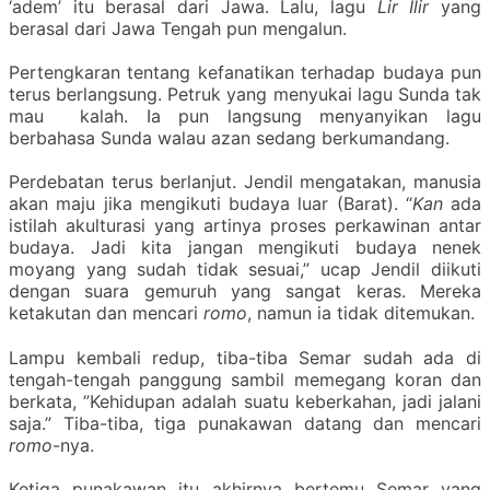
‘adem’ itu berasal dari Jawa. Lalu, lagu
Lir Ilir
yang
berasal dari Jawa Tengah pun mengalun.
Pertengkaran tentang kefanatikan terhadap budaya pun
terus berlangsung. Petruk yang menyukai lagu Sunda tak
mau kalah. Ia pun langsung menyanyikan lagu
berbahasa Sunda walau azan sedang berkumandang.
Perdebatan terus berlanjut. Jendil mengatakan, manusia
akan maju jika mengikuti budaya luar (Barat). “
Kan
ada
istilah akulturasi yang artinya proses perkawinan antar
budaya. Jadi kita jangan mengikuti budaya nenek
moyang yang sudah tidak sesuai,” ucap Jendil diikuti
dengan suara gemuruh yang sangat keras. Mereka
ketakutan dan mencari
romo
, namun ia tidak ditemukan.
Lampu kembali redup, tiba-tiba Semar sudah ada di
tengah-tengah panggung sambil memegang koran dan
berkata, ”Kehidupan adalah suatu keberkahan, jadi jalani
saja.” Tiba-tiba, tiga punakawan datang dan mencari
romo
-nya.
Ketiga punakawan itu akhirnya bertemu Semar yang