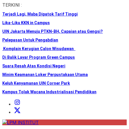
Skip
TERKINI :
to
Terjadi Lagi, Maba Dipatok Tarif Tinggi
the
content
Lika-Liku KKN in Campus
UIN Jakarta Menuju PTKN-BH, Capaian atau Gengsi?
Pelepasan Untuk Pengabdian
Komplain Kerugian Calon Wisudawan
Di Balik Layar Program Green Campus
Suara Resah Atas Kondisi Negeri
Minim Keamanan Loker Perpustakaan Utama
Keluh Kenyamanan UIN Corner Park
Kampus Tolak Wacana Industrialisasi Pendidikan
Instagram
Institut
X
Institut
LPM
INSTITUT