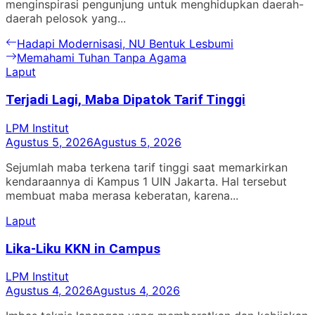
menginspirasi pengunjung untuk menghidupkan daerah-
daerah pelosok yang...
Navigasi
Previous
Hadapi Modernisasi, NU Bentuk Lesbumi
post:
Next
Memahami Tuhan Tanpa Agama
pos
post:
Laput
Terjadi Lagi, Maba Dipatok Tarif Tinggi
LPM Institut
Agustus 5, 2026
Agustus 5, 2026
Sejumlah maba terkena tarif tinggi saat memarkirkan
kendaraannya di Kampus 1 UIN Jakarta. Hal tersebut
membuat maba merasa keberatan, karena...
Laput
Lika-Liku KKN in Campus
LPM Institut
Agustus 4, 2026
Agustus 4, 2026