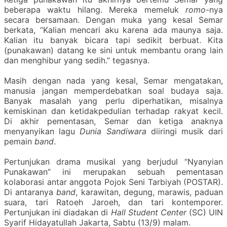
beberapa waktu hilang. Mereka memeluk
romo
-nya
secara bersamaan. Dengan muka yang kesal Semar
berkata, “Kalian mencari aku karena ada maunya saja.
Kalian itu banyak bicara tapi sedikit berbuat. Kita
(punakawan) datang ke sini untuk membantu orang lain
dan menghibur yang sedih.” tegasnya.
Masih dengan nada yang kesal, Semar mengatakan,
manusia jangan memperdebatkan soal budaya saja.
Banyak masalah yang perlu diperhatikan, misalnya
kemiskinan dan ketidakpedulian terhadap rakyat kecil.
Di akhir pementasan, Semar dan ketiga anaknya
menyanyikan lagu
Dunia Sandiwara
diiringi musik dari
pemain
band
.
Pertunjukan drama musikal yang berjudul “Nyanyian
Punakawan” ini merupakan sebuah pementasan
kolaborasi antar anggota Pojok Seni Tarbiyah (POSTAR).
Di antaranya
band
, karawitan, degung, marawis, paduan
suara, tari Ratoeh Jaroeh, dan tari kontemporer.
Pertunjukan ini diadakan di
Hall Student Center
(SC) UIN
Syarif Hidayatullah Jakarta, Sabtu (13/9) malam.