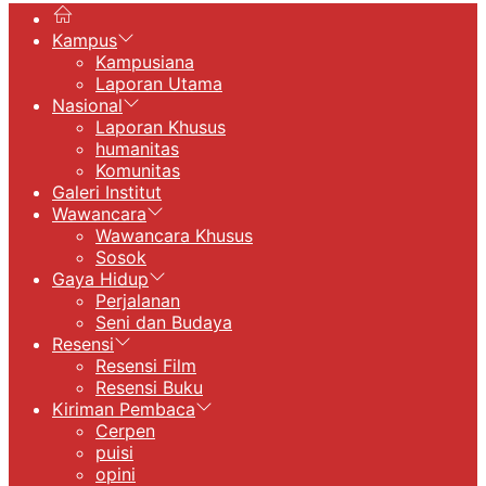
Kampus
Kampusiana
Laporan Utama
Nasional
Laporan Khusus
humanitas
Komunitas
Galeri Institut
Wawancara
Wawancara Khusus
Sosok
Gaya Hidup
Perjalanan
Seni dan Budaya
Resensi
Resensi Film
Resensi Buku
Kiriman Pembaca
Cerpen
puisi
opini