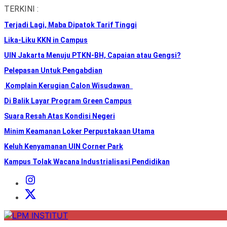
Skip
TERKINI :
to
Terjadi Lagi, Maba Dipatok Tarif Tinggi
the
content
Lika-Liku KKN in Campus
UIN Jakarta Menuju PTKN-BH, Capaian atau Gengsi?
Pelepasan Untuk Pengabdian
Komplain Kerugian Calon Wisudawan
Di Balik Layar Program Green Campus
Suara Resah Atas Kondisi Negeri
Minim Keamanan Loker Perpustakaan Utama
Keluh Kenyamanan UIN Corner Park
Kampus Tolak Wacana Industrialisasi Pendidikan
Instagram
Institut
X
Institut
LPM
INSTITUT