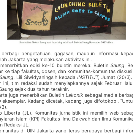
berbagi pengetahuan, gagasan, maupun informasi kepada
lah Jakarta yang melakukan aktivitas ini.
 menerbitkan edisi ke-10 buletin mereka: Buletin
Saung
. B
r ke tiap fakultas, dosen, dan komunitas-komunitas diskusi 
Saung
, Lili Siwidyaningsih kepada
INSTITUT,
Jumat (20/3).
 ini, tim redaksi sudah menyiapkannya sejak Februari la
aung sejak dua tahun terakhir.
karta juga menerbitkan Buletin
Lakonik
sebagai media berba
 eksemplar. Kadang dicetak, kadang juga difotokopi. “Unt
/3).
iberta (JL). Komunitas jurnalistik ini memilih web seba
nyiaran Islam (KPI) Fakultas Ilmu Dakwah dan Ilmu Komunika
in Redaksi JL.
omunitas di UIN Jakarta yang terus berupaya berbagi info