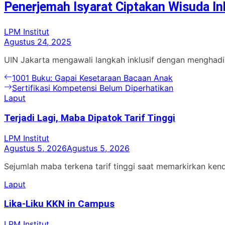
Penerjemah Isyarat Ciptakan Wisuda In
LPM Institut
Agustus 24, 2025
UIN Jakarta mengawali langkah inklusif dengan menghadirk
Navigasi
Previous
1001 Buku: Gapai Kesetaraan Bacaan Anak
post:
Next
Sertifikasi Kompetensi Belum Diperhatikan
pos
post:
Laput
Terjadi Lagi, Maba Dipatok Tarif Tinggi
LPM Institut
Agustus 5, 2026
Agustus 5, 2026
Sejumlah maba terkena tarif tinggi saat memarkirkan ken
Laput
Lika-Liku KKN in Campus
LPM Institut