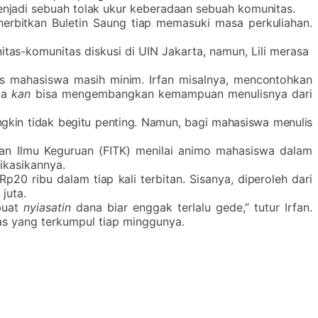
enjadi sebuah tolak ukur keberadaan sebuah komunitas.
nerbitkan Buletin Saung tiap memasuki masa perkuliahan.
tas-komunitas diskusi di UIN Jakarta, namun, Lili merasa
is mahasiswa masih minim. Irfan misalnya, mencontohkan
ya
kan
bisa mengembangkan kemampuan menulisnya dari
ungkin tidak begitu penting. Namun, bagi mahasiswa menulis
dan Ilmu Keguruan (FITK) menilai animo mahasiswa dalam
ikasikannya.
0 ribu dalam tiap kali terbitan. Sisanya, diperoleh dari
juta.
buat
nyiasatin
dana biar enggak terlalu gede,” tutur Irfan.
as yang terkumpul tiap minggunya.