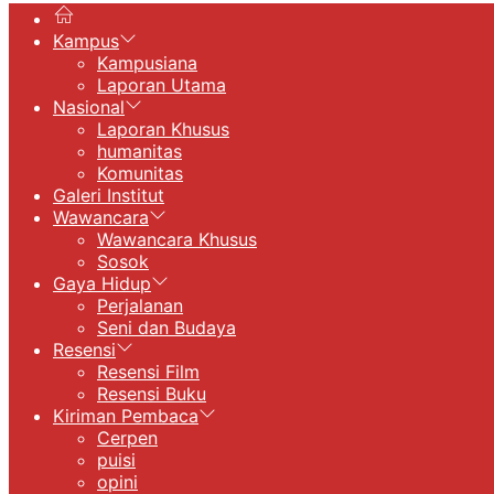
Kampus
Kampusiana
Laporan Utama
Nasional
Laporan Khusus
humanitas
Komunitas
Galeri Institut
Wawancara
Wawancara Khusus
Sosok
Gaya Hidup
Perjalanan
Seni dan Budaya
Resensi
Resensi Film
Resensi Buku
Kiriman Pembaca
Cerpen
puisi
opini