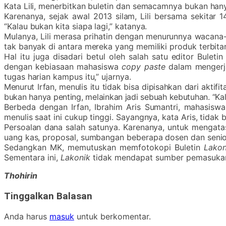
Kata Lili, menerbitkan buletin dan semacamnya bukan ha
Karenanya, sejak awal 2013 silam, Lili bersama sekitar 
“Kalau bukan kita siapa lagi,” katanya.
Mulanya, Lili merasa prihatin dengan menurunnya wacana-
tak banyak di antara mereka yang memiliki produk terbita
Hal itu juga disadari betul oleh salah satu editor Buleti
dengan kebiasaan mahasiswa
copy paste
dalam mengerja
tugas harian kampus itu,” ujarnya.
Menurut Irfan, menulis itu tidak bisa dipisahkan dari akt
bukan hanya penting, melainkan jadi sebuah kebutuhan. “Kala
Berbeda dengan Irfan, Ibrahim Aris Sumantri, mahasisw
menulis saat ini cukup tinggi. Sayangnya, kata Aris, tida
Persoalan dana salah satunya. Karenanya, untuk mengatas
uang kas, proposal, sumbangan beberapa dosen dan senior.
Sedangkan MK, memutuskan memfotokopi Buletin
Lakon
Sementara ini,
Lakonik
tidak mendapat sumber pemasukan 
Thohirin
Tinggalkan Balasan
Anda harus
masuk
untuk berkomentar.