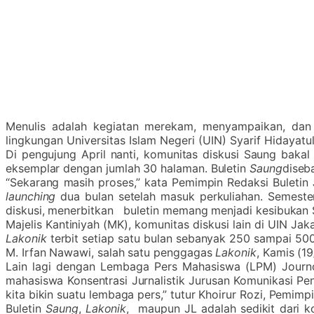
Menulis adalah kegiatan merekam, menyampaikan, dan 
lingkungan Universitas Islam Negeri (UIN) Syarif Hidayatul
Di pengujung April nanti, komunitas diskusi Saung bakal
eksemplar dengan jumlah 30 halaman. Buletin
Saung
diseba
“Sekarang masih proses,” kata Pemimpin Redaksi Buletin
launching
dua bulan setelah masuk perkuliahan. Semester
diskusi, menerbitkan buletin memang menjadi kesibukan S
Majelis Kantiniyah (MK), komunitas diskusi lain di UIN Ja
Lakonik
terbit setiap satu bulan sebanyak 250 sampai 500
M. Irfan Nawawi, salah satu penggagas
Lakonik
, Kamis (19
Lain lagi dengan Lembaga Pers Mahasiswa (LPM) Journo L
mahasiswa Konsentrasi Jurnalistik Jurusan Komunikasi Pe
kita bikin suatu lembaga pers,” tutur Khoirur Rozi, Pemimp
Buletin
Saung
,
Lakonik
, maupun JL adalah sedikit dari k