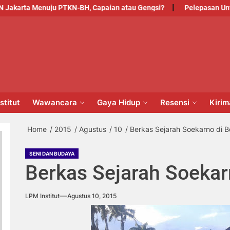
ta Menuju PTKN-BH, Capaian atau Gengsi?
Pelepasan Untuk Pen
PM
NSTITUT
stitut
Wawancara
Gaya Hidup
Resensi
Kiri
Home
2015
Agustus
10
Berkas Sejarah Soekarno di 
SENI DAN BUDAYA
Berkas Sejarah Soekar
LPM Institut
Agustus 10, 2015