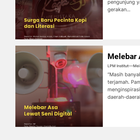
pengunjung y
gerakan...
Melebar 
LPM Institut
Mei
“Masih banyak
terjamah. Pam
menginspiras
daerah-daerah