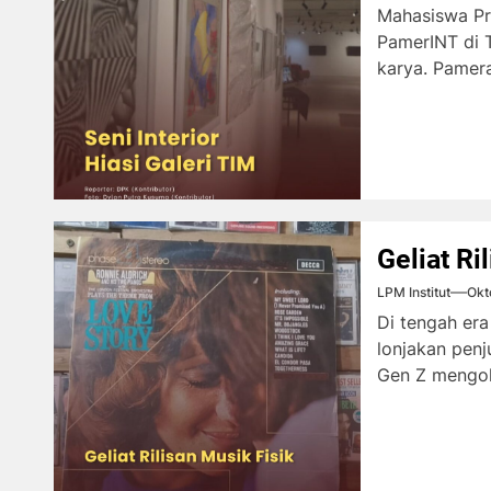
Mahasiswa Pr
PamerINT di T
karya. Pamera
Geliat Ri
LPM Institut
Okt
Di tengah era 
lonjakan penj
Gen Z mengole