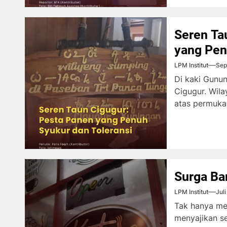
Seren Ta
yang Pen
LPM Institut
Sep
Di kaki Gunu
Cigugur. Wila
atas permukaan
Surga Bar
LPM Institut
Jul
Tak hanya me
menyajikan s