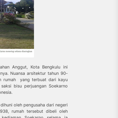
urahan Anggut, Kota Bengkulu ini
nya. Nuansa arsitektur tahun 90
-
am rumah yang
terbuat dari kayu
i saksi bisu perjuangan Soekarno
nesia.
dihuni oleh pengusaha dari negeri
38, rumah tersebut dibeli oleh
h kediaman Soekarno selama ia