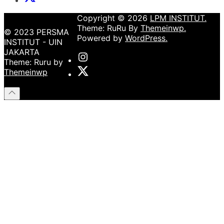
Institut
Copyright © 2026
LPM INSTITUT.
Theme: RuRu By
Themeinwp.
© 2023 PERSMA
Powered by
WordPress.
INSTITUT - UIN
JAKARTA
Instagram
Theme: Ruru by
Institut
X
Themeinwp
Institut