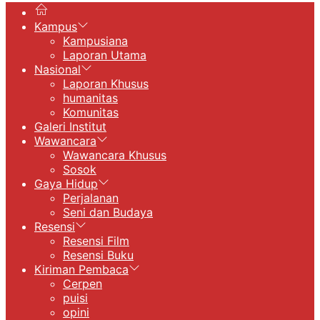
Kampus
Kampusiana
Laporan Utama
Nasional
Laporan Khusus
humanitas
Komunitas
Galeri Institut
Wawancara
Wawancara Khusus
Sosok
Gaya Hidup
Perjalanan
Seni dan Budaya
Resensi
Resensi Film
Resensi Buku
Kiriman Pembaca
Cerpen
puisi
opini