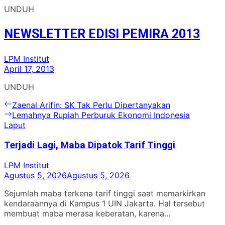
UNDUH
NEWSLETTER EDISI PEMIRA 2013
LPM Institut
April 17, 2013
UNDUH
Navigasi
Previous
Zaenal Arifin: SK Tak Perlu Dipertanyakan
post:
Next
Lemahnya Rupiah Perburuk Ekonomi Indonesia
pos
post:
Laput
Terjadi Lagi, Maba Dipatok Tarif Tinggi
LPM Institut
Agustus 5, 2026
Agustus 5, 2026
Sejumlah maba terkena tarif tinggi saat memarkirkan
kendaraannya di Kampus 1 UIN Jakarta. Hal tersebut
membuat maba merasa keberatan, karena...