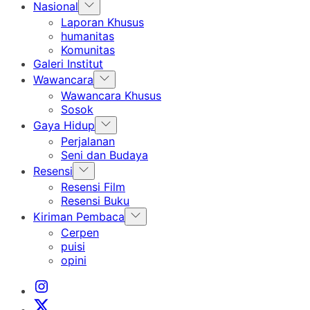
Show
Nasional
sub
Laporan Khusus
menu
humanitas
Komunitas
Galeri Institut
Show
Wawancara
sub
Wawancara Khusus
menu
Sosok
Show
Gaya Hidup
sub
Perjalanan
menu
Seni dan Budaya
Show
Resensi
sub
Resensi Film
menu
Resensi Buku
Show
Kiriman Pembaca
sub
Cerpen
menu
puisi
opini
Instagram
Institut
X