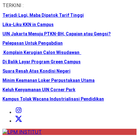
Skip
TERKINI :
to
Terjadi Lagi, Maba Dipatok Tarif Tinggi
the
content
Lika-Liku KKN in Campus
UIN Jakarta Menuju PTKN-BH, Capaian atau Gengsi?
Pelepasan Untuk Pengabdian
Komplain Kerugian Calon Wisudawan
Di Balik Layar Program Green Campus
Suara Resah Atas Kondisi Negeri
Minim Keamanan Loker Perpustakaan Utama
Keluh Kenyamanan UIN Corner Park
Kampus Tolak Wacana Industrialisasi Pendidikan
Instagram
Institut
X
Institut
LPM
INSTITUT