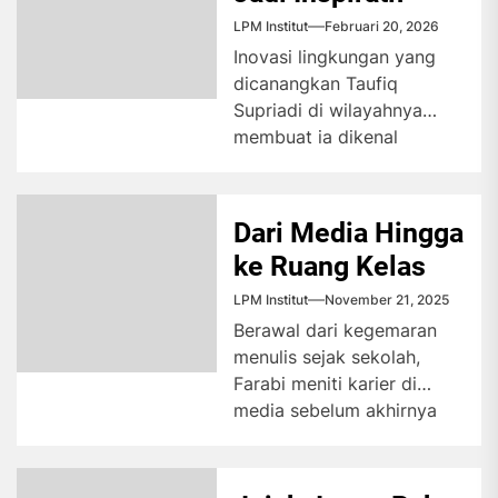
LPM Institut
Februari 20, 2026
Inovasi lingkungan yang
dicanangkan Taufiq
Supriadi di wilayahnya
membuat ia dikenal
sebagai Ketua RT Inovatif.
Prestasinya tersebut
mendapatkan berbagai
Dari Media Hingga
penghargaan...
ke Ruang Kelas
LPM Institut
November 21, 2025
Berawal dari kegemaran
menulis sejak sekolah,
Farabi meniti karier di
media sebelum akhirnya
melanjutkan studi di
Inggris dengan beasiswa.
Kini,...