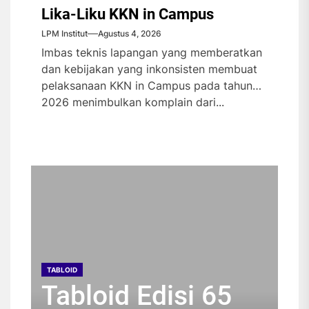
Lika-Liku KKN in Campus
LPM Institut
Agustus 4, 2026
Imbas teknis lapangan yang memberatkan
dan kebijakan yang inkonsisten membuat
pelaksanaan KKN in Campus pada tahun
2026 menimbulkan komplain dari...
TABLOID
TABLOID
TABLOID
TABLOID
Tabloid Edisi 65
Tabloid Edisi 64
Tabloid Edisi 63
Tabloid Edisi 62
TABLOID