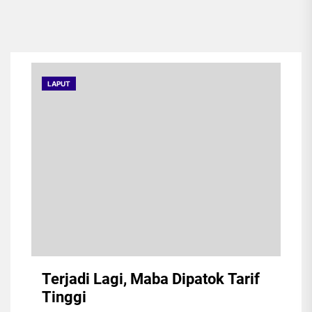
sejak berada di bangku
Sekolah Menengah Atas
(SMA). Kala itu, ia menulis
pada majalah dinding dan
naskah pidato.
LAPUT
Terjadi Lagi, Maba Dipatok Tarif
Tinggi