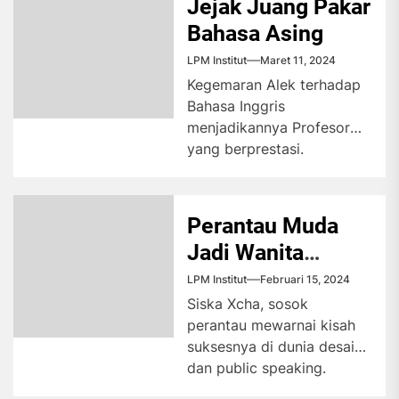
Jejak Juang Pakar
Bahasa Asing
LPM Institut
Maret 11, 2024
Kegemaran Alek terhadap
Bahasa Inggris
menjadikannya Profesor
yang berprestasi.
Pengalaman dan
keahliannya dapat
memotivasi pelajar untuk
Perantau Muda
menguasai bahasa asing.
Jadi Wanita
Alek...
Bertalenta
LPM Institut
Februari 15, 2024
Siska Xcha, sosok
perantau mewarnai kisah
suksesnya di dunia desain
dan public speaking.
Dibalik gemerlapnya