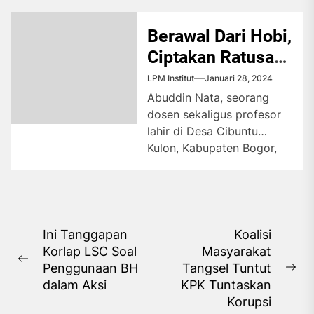
prestasi Siska, tersimpan
cerita perjuangan yang
Berawal Dari Hobi,
menginspirasi. Dari korban
Ciptakan Ratusan
perundungan hingga
Buku
pendiri lembaga pelatihan.
LPM Institut
Januari 28, 2024
Abuddin Nata, seorang
dosen sekaligus profesor
lahir di Desa Cibuntu
Kulon, Kabupaten Bogor,
Jawa Barat, pada 2
Agustus 1954. Ia bergelar
Sarjana Muda (B.A.)
Jurusan Pendidikan Agama
Islam pada tahun 1978 di
Navigasi
Ini Tanggapan
Koalisi
Institut Agama Islam
Korlap LSC Soal
Masyarakat
pos
Negeri (IAIN) Syarif
Previous
Penggunaan BH
Tangsel Tuntut
Ne
Hidayatullah Jakarta.
post:
dalam Aksi
KPK Tuntaskan
pos
Abuddin senang menulis
Korupsi