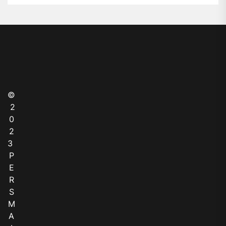
©
2
0
2
3
P
E
R
S
M
A