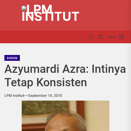
Skip
LP
to
INS
the
content
Menu
SOSOK
Azyumardi Azra: Intinya
Tetap Konsisten
LPM Institut
September 14, 2015