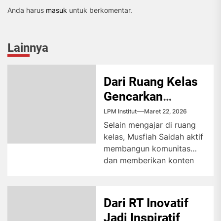
Anda harus
masuk
untuk berkomentar.
Lainnya
Dari Ruang Kelas
Gencarkan
Edukasi Digital
LPM Institut
Maret 22, 2026
Selain mengajar di ruang
kelas, Musfiah Saidah aktif
membangun komunitas
dan memberikan konten
edukatif seputar dunia
kampus di media sosial....
Dari RT Inovatif
Jadi Inspiratif