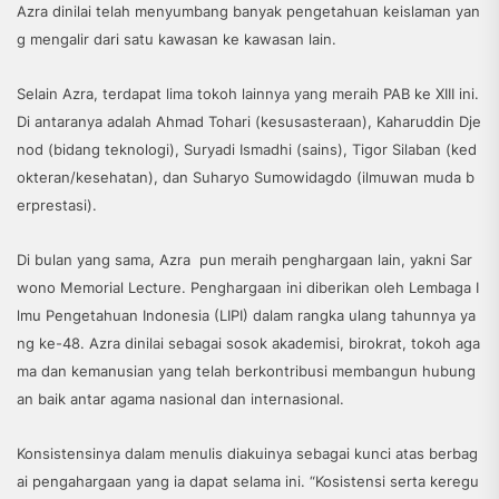
Azra dinilai telah menyumbang banyak pengetahuan keislaman yan
g mengalir dari satu kawasan ke kawasan lain.
Selain Azra, terdapat lima tokoh lainnya yang meraih PAB ke XIII ini.
Di antaranya adalah Ahmad Tohari (kesusasteraan), Kaharuddin Dje
nod (bidang teknologi), Suryadi Ismadhi (sains), Tigor Silaban (ked
okteran/kesehatan), dan Suharyo Sumowidagdo (ilmuwan muda b
erprestasi).
Di bulan yang sama, Azra pun meraih penghargaan lain, yakni Sar
wono Memorial Lecture. Penghargaan ini diberikan oleh Lembaga I
lmu Pengetahuan Indonesia (LIPI) dalam rangka ulang tahunnya ya
ng ke-48. Azra dinilai sebagai sosok akademisi, birokrat, tokoh aga
ma dan kemanusian yang telah berkontribusi membangun hubung
an baik antar agama nasional dan internasional.
Konsistensinya dalam menulis diakuinya sebagai kunci atas berbag
ai pengahargaan yang ia dapat selama ini. “Kosistensi serta keregu