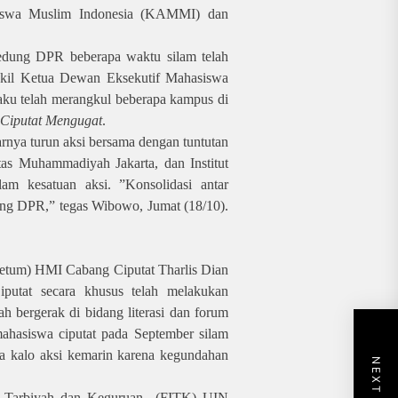
iswa Muslim Indonesia (KAMMI) dan
Gedung DPR beberapa waktu silam telah
akil Ketua Dewan Eksekutif Mahasiswa
ku telah merangkul beberapa kampus di
Ciputat Mengugat
.
arnya turun aksi bersama dengan tuntutan
as Muhammadiyah Jakarta, dan Institut
m kesatuan aksi. ”Konsolidasi antar
dung DPR,” tegas Wibowo, Jumat (18/10).
Ketum) HMI Cabang Ciputat Tharlis Dian
putat secara khusus telah melakukan
lah bergerak di bidang literasi dan forum
mahasiswa ciputat pada September silam
ya kalo aksi kemarin karena kegundahan
 Tarbiyah dan Keguruan
(FITK) UIN