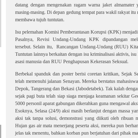
datang dengan mengenakan ragam warna jaket almamater y
masing-masing. Di depan gedung tempat para wakil rakyat it
membawa tujuh tuntutan.
Isu pelemahan Komisi Pemberantasan Korupsi (KPK) menjadi t
Pasalnya, Revisi Undang-Undang KPK dipandangan mel
tersebut. Selain itu,
Rancangan Undang-Undang (RUU) Kitab 
Tuntutan lainnya berkaitan dengan isu kriminalisasi aktivis, i
asasi manusia dan RUU Penghapusan Kekerasan Seksual.
Berbekal spanduk dan poster berisi coretan kritikan, Sejak S
telah memenuhi jalanan Senayan. Mereka berstatus mahasiswa 
Depok, Tangerang dan Bekasi (Jabodetabek). Tak kalah denga
sejak pagi buta telah siap siaga menjaga keamanan sekitar 
5000 personil aparat gabungan dikerahkan guna mengawal aksi
Esoknya, Selasa (24/9) aksi masih berlanjut dengan massa yan
aksi tak tanpa solusi, demonstrasi yang diikuti oleh ribuan 
Hujan gas air mata menerjang peserta aksi, mereka pun berham
jelas tak menentu, bahkan korban pun berjatuhan dari pihak m