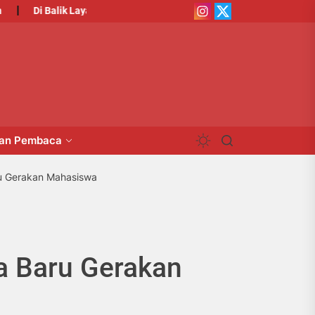
Instagram
X
Di Balik Layar Program Green Campus
Suara Resah Atas Kondisi
Institut
Institut
man Pembaca
ru Gerakan Mahasiswa
a Baru Gerakan