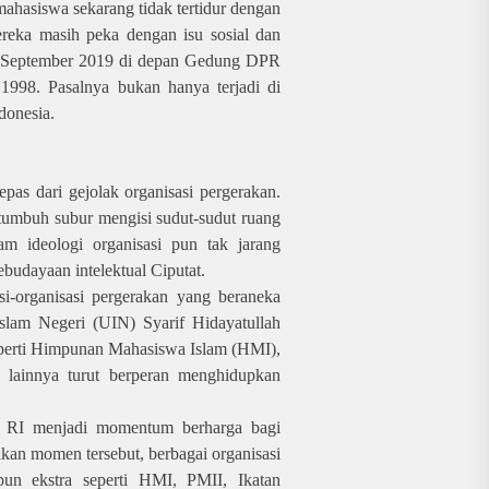
ahasiswa sekarang tidak tertidur dengan
reka masih peka dengan isu sosial dan
24 September 2019 di depan Gedung DPR
1998. Pasalnya bukan hanya terjadi di
ndonesia.
lepas dari gejolak organisasi pergerakan.
 tumbuh subur mengisi sudut-sudut ruang
am ideologi organisasi pun tak jarang
budayaan intelektual Ciputat.
asi-organisasi pergerakan yang beraneka
Islam Negeri (UIN) Syarif Hidayatullah
seperti Himpunan Mahasiswa Islam (HMI),
 lainnya turut berperan menghidupkan
 RI menjadi momentum berharga bagi
akan momen tersebut, berbagai organisasi
pun ekstra seperti HMI, PMII, Ikatan