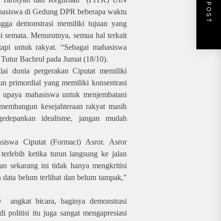
NEXT POST
ahasiswa di Gedung DPR beberapa waktu
ngga demonstrasi memiliki tujuan yang
i semata. Menurutnya, semua hal terkait
tapi untuk rakyat. “Sebagai mahasiswa
” Tutur Bachrul pada Jumat (18/10).
ai dunia pergerakan Ciputat memiliki
pun primordial yang memiliki konsentrasi
an upaya mahasiswa untuk menjembatani
 membangun kesejahteraan rakyat masih
ngedepankan idealisme, jangan mudah
swa Ciputat (Formaci) Asror. Asror
erlebih ketika turun langsung ke jalan
n sekarang ini tidak hanya mengkritisi
n data belum terlihat dan belum tampak,”
ly
angkat bicara, baginya demonstrasi
politisi itu juga sangat mengapresiasi