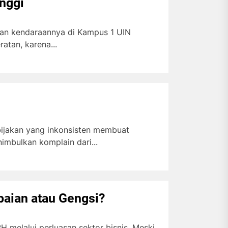
inggi
rkan kendaraannya di Kampus 1 UIN
tan, karena...
ijakan yang inkonsisten membuat
mbulkan komplain dari...
aian atau Gengsi?
 melalui perluasan sektor bisnis. Meski