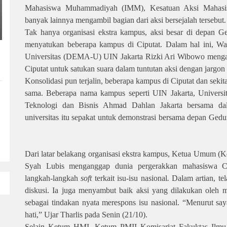
Mahasiswa Muhammadiyah (IMM), Kesatuan Aksi Mahas
banyak lainnya mengambil bagian dari aksi bersejalah tersebut.
Tak hanya organisasi ekstra kampus, aksi besar di depan 
menyatukan beberapa kampus di Ciputat. Dalam hal ini, W
Universitas (DEMA-U) UIN Jakarta Rizki Ari Wibowo menga
Ciputat untuk satukan suara dalam tuntutan aksi dengan jargon
Konsolidasi pun terjalin, beberapa kampus di Ciputat dan sekit
sama. Beberapa nama kampus seperti UIN Jakarta, Universit
Teknologi dan Bisnis Ahmad Dahlan Jakarta bersama dala
universitas itu sepakat untuk demonstrasi bersama depan Ge
Dari latar belakang organisasi ekstra kampus, Ketua Umum (
Syah Lubis menganggap dunia pergerakkan mahasiswa Ci
langkah-langkah
soft
terkait isu-isu nasional
.
Dalam artian, te
diskusi. Ia juga menyambut baik aksi yang dilakukan oleh 
sebagai tindakan nyata merespons isu nasional. “Menurut sa
hati,” Ujar Tharlis pada Senin (21/10).
Selain Ketum HMI, Ketum PMII Komisariat Fakuktas Ilmu