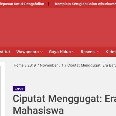
n Untuk Pengabdian
Komplain Kerugian Calon Wisudawan
PM
NSTITUT
stitut
Wawancara
Gaya Hidup
Resensi
Kiri
Home
2019
November
1
Ciputat Menggugat: Era Ba
LAPUT
Ciputat Menggugat: Er
Mahasiswa