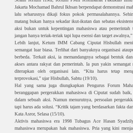
Jakarta Mochamad Bahrul Ikhsan berpendapat demonstrasi m
lalu seharusnya dikaji fokus pokok permasalahannya. Sehi
matang bukan hanya sekadar ikut-ikutan dan sebatas eksistens
aksi bukan untuk kepentingan mahasiswa atau pemerintah 
jangan hanya teriak-teriak tapi lupa esensi dan target awalnya,
Lebih lanjut, Ketum IMM Cabang Ciputat Hisbullah menil
semangat luar biasa. Terlihat dari banyaknya organisasi atau
berbeda. Terkait aksi, ia memandangnya sebagai bentuk d
akses antara rakyat dan pemerintah. Ia pun yakin semangat
diterapkan oleh organisasi lain. “Kita harus tetap me
terprovokasi,” ujar Hisbullah, Sabtu (19/10).
Hal yang sama juga diungkapkan Pengurus Forum Mahasi
beranggapan pergerakkan mahasiswa di Ciputat sudah baik, t
dalam sebuah aksi. Namun menurutnya, persoalan pergerakka
tapi harus ada solusi. “Kritik tajam yang berdasarkan fakta da
Kata Asror, Selasa (15/10).
Aktivis mahasiswa era 1998 Tubagus Ace Hasan Syadzi
mahasiswa merupakan hak mahasiswa. Pria yang kini menjadi 