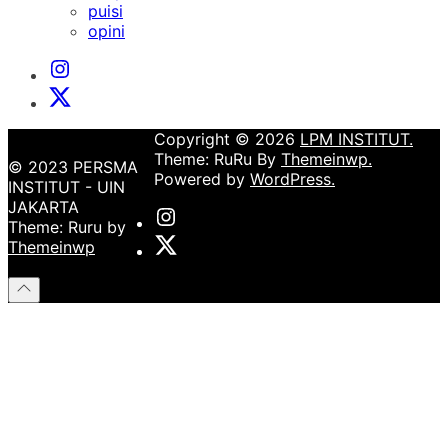
menu
puisi
opini
Instagram
Institut
X
Institut
Copyright © 2026
LPM INSTITUT.
Theme: RuRu By
Themeinwp.
© 2023 PERSMA
Powered by
WordPress.
INSTITUT - UIN
JAKARTA
Instagram
Theme: Ruru by
Institut
X
Themeinwp
Institut