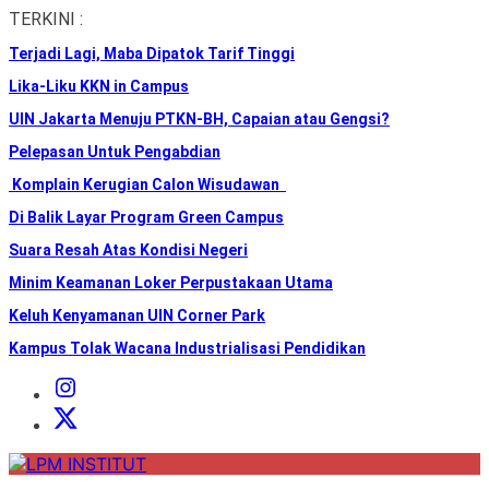
Skip
TERKINI :
to
Terjadi Lagi, Maba Dipatok Tarif Tinggi
the
content
Lika-Liku KKN in Campus
UIN Jakarta Menuju PTKN-BH, Capaian atau Gengsi?
Pelepasan Untuk Pengabdian
Komplain Kerugian Calon Wisudawan
Di Balik Layar Program Green Campus
Suara Resah Atas Kondisi Negeri
Minim Keamanan Loker Perpustakaan Utama
Keluh Kenyamanan UIN Corner Park
Kampus Tolak Wacana Industrialisasi Pendidikan
Instagram
Institut
X
Institut
LPM
INSTITUT