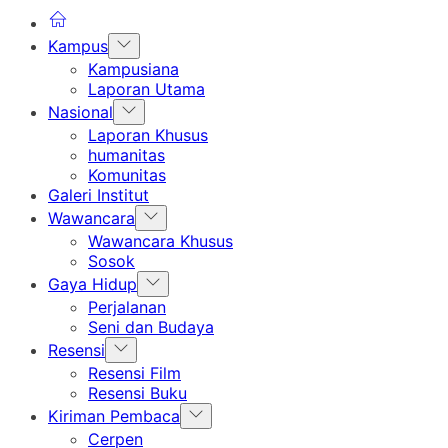
Show
Kampus
sub
Kampusiana
menu
Laporan Utama
Show
Nasional
sub
Laporan Khusus
menu
humanitas
Komunitas
Galeri Institut
Show
Wawancara
sub
Wawancara Khusus
menu
Sosok
Show
Gaya Hidup
sub
Perjalanan
menu
Seni dan Budaya
Show
Resensi
sub
Resensi Film
menu
Resensi Buku
Show
Kiriman Pembaca
sub
Cerpen