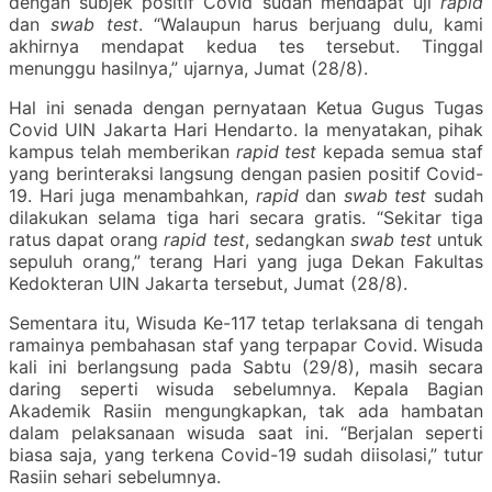
dengan subjek positif Covid sudah mendapat uji
rapid
dan
swab test
. “Walaupun harus berjuang dulu, kami
akhirnya mendapat kedua tes tersebut. Tinggal
menunggu hasilnya,” ujarnya, Jumat (28/8).
Hal ini senada dengan pernyataan Ketua Gugus Tugas
Covid UIN Jakarta Hari Hendarto. Ia menyatakan, pihak
kampus telah memberikan
rapid test
kepada semua staf
yang berinteraksi langsung dengan pasien positif Covid-
19. Hari juga menambahkan,
rapid
dan
swab test
sudah
dilakukan selama tiga hari secara gratis. “Sekitar tiga
ratus dapat orang
rapid test
, sedangkan
swab test
untuk
sepuluh orang,” terang Hari yang juga Dekan Fakultas
Kedokteran UIN Jakarta tersebut, Jumat (28/8).
Sementara itu, Wisuda Ke-117 tetap terlaksana di tengah
ramainya pembahasan staf yang terpapar Covid. Wisuda
kali ini berlangsung pada Sabtu (29/8), masih secara
daring seperti wisuda sebelumnya. Kepala Bagian
Akademik Rasiin mengungkapkan, tak ada hambatan
dalam pelaksanaan wisuda saat ini. “Berjalan seperti
biasa saja, yang terkena Covid-19 sudah diisolasi,” tutur
Rasiin sehari sebelumnya.