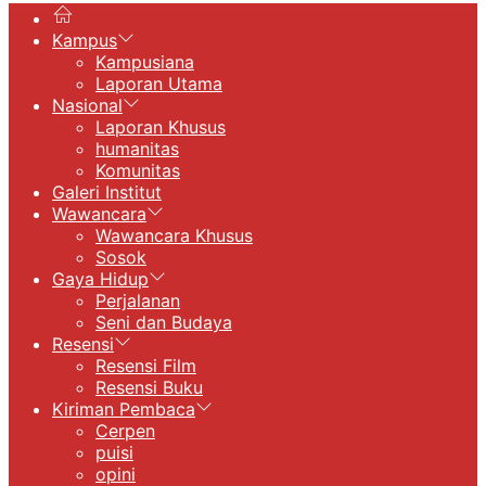
Kampus
Kampusiana
Laporan Utama
Nasional
Laporan Khusus
humanitas
Komunitas
Galeri Institut
Wawancara
Wawancara Khusus
Sosok
Gaya Hidup
Perjalanan
Seni dan Budaya
Resensi
Resensi Film
Resensi Buku
Kiriman Pembaca
Cerpen
puisi
opini