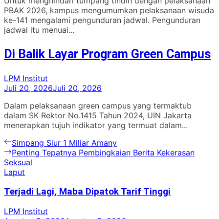
Untuk menghindari tumpang tindih dengan pelaksanaan
PBAK 2026, kampus mengumumkan pelaksanaan wisuda
ke-141 mengalami pengunduran jadwal. Pengunduran
jadwal itu menuai...
Di Balik Layar Program Green Campus
LPM Institut
Juli 20, 2026
Juli 20, 2026
Dalam pelaksanaan green campus yang termaktub
dalam SK Rektor No.1415 Tahun 2024, UIN Jakarta
menerapkan tujuh indikator yang termuat dalam...
Navigasi
Previous
Simpang Siur 1 Miliar Amany
post:
Next
Penting Tepatnya Pembingkaian Berita Kekerasan
pos
post:
Seksual
Laput
Terjadi Lagi, Maba Dipatok Tarif Tinggi
LPM Institut