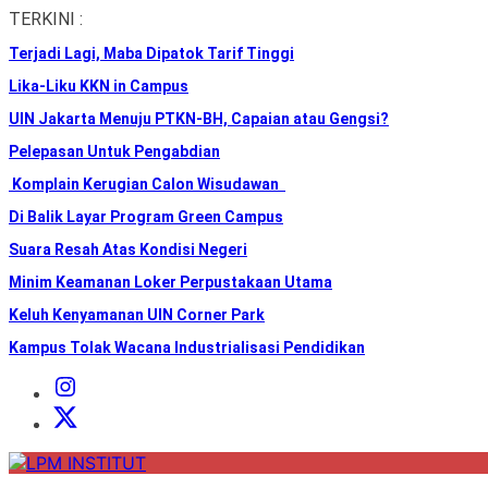
Skip
TERKINI :
to
Terjadi Lagi, Maba Dipatok Tarif Tinggi
the
content
Lika-Liku KKN in Campus
UIN Jakarta Menuju PTKN-BH, Capaian atau Gengsi?
Pelepasan Untuk Pengabdian
Komplain Kerugian Calon Wisudawan
Di Balik Layar Program Green Campus
Suara Resah Atas Kondisi Negeri
Minim Keamanan Loker Perpustakaan Utama
Keluh Kenyamanan UIN Corner Park
Kampus Tolak Wacana Industrialisasi Pendidikan
Instagram
Institut
X
Institut
LPM
INSTITUT