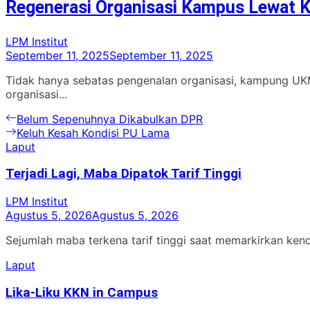
Regenerasi Organisasi Kampus Lewat
LPM Institut
September 11, 2025
September 11, 2025
Tidak hanya sebatas pengenalan organisasi, kampung UK
organisasi...
Navigasi
Previous
Belum Sepenuhnya Dikabulkan DPR
post:
Next
Keluh Kesah Kondisi PU Lama
pos
post:
Laput
Terjadi Lagi, Maba Dipatok Tarif Tinggi
LPM Institut
Agustus 5, 2026
Agustus 5, 2026
Sejumlah maba terkena tarif tinggi saat memarkirkan ken
Laput
Lika-Liku KKN in Campus