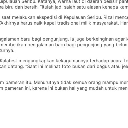
Kepulauan Seribu. Katanya, warna laut di daerah pesisir pan
 biru dan bersih. “Itulah jadi salah satu alasan kenapa kami
ri saat melakukan ekspedisi di Kepulauan Seribu. Rizal men
khirnya harus naik kapal tradisional milik masyarakat. Har
alaman baru bagi pengunjung. Ia juga berkeinginan agar keg
a memberikan pengalaman baru bagi pengunjung yang belum 
turnya.
 Kalafest mengungkapkan kekagumannya terhadap acara ter
datang. “Saat ini melihat foto bukan dari bagus atau jele
alam pameran itu. Menurutnya tidak semua orang mampu men
m pameran ini, karena ini bukan hal yang mudah untuk men