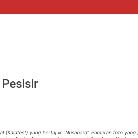
Pesisir
l (Kalafest) yang bertajuk “Nusanara”. Pameran foto yang 