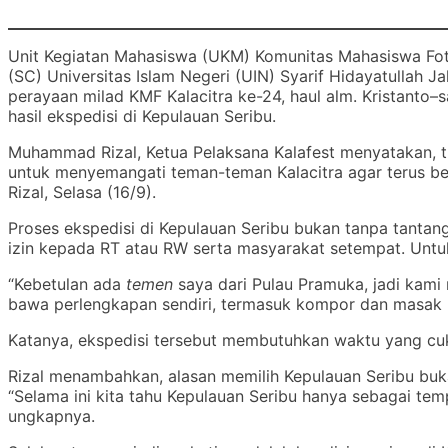
Unit Kegiatan Mahasiswa (UKM) Komunitas Mahasiswa Fotog
(SC) Universitas Islam Negeri (UIN) Syarif Hidayatullah J
perayaan milad KMF Kalacitra ke-24, haul alm. Kristanto–
hasil ekspedisi di Kepulauan Seribu.
Muhammad Rizal, Ketua Pelaksana Kalafest menyatakan, t
untuk menyemangati teman-teman Kalacitra agar terus be
Rizal, Selasa (16/9).
Proses ekspedisi di Kepulauan Seribu bukan tanpa tantan
izin kepada RT atau RW serta masyarakat setempat. Untuk
“Kebetulan ada
temen
saya dari Pulau Pramuka, jadi kami 
bawa perlengkapan sendiri, termasuk kompor dan masak b
Katanya, ekspedisi tersebut membutuhkan waktu yang cuku
Rizal menambahkan, alasan memilih Kepulauan Seribu bukan
“Selama ini kita tahu Kepulauan Seribu hanya sebagai tem
ungkapnya.