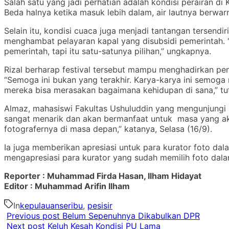
Salah satu yang jadi perhatian adalah kondisi perairan di 
Beda halnya ketika masuk lebih dalam, air lautnya berwarna
Selain itu, kondisi cuaca juga menjadi tantangan tersendi
menghambat pelayaran kapal yang disubsidi pemerintah. “A
pemerintah, tapi itu satu-satunya pilihan,” ungkapnya.
Rizal berharap festival tersebut mampu menghadirkan peng
“Semoga ini bukan yang terakhir. Karya-karya ini semog
mereka bisa merasakan bagaimana kehidupan di sana,” tu
Almaz, mahasiswi Fakultas Ushuluddin yang mengunjungi
sangat menarik dan akan bermanfaat untuk masa yang akan 
fotografernya di masa depan,” katanya, Selasa (16/9).
Ia juga memberikan apresiasi untuk para kurator foto d
mengapresiasi para kurator yang sudah memilih foto dala
Reporter : Muhammad Firda Hasan, Ilham Hidayat
Editor : Muhammad Arifin Ilham
In
kepulauanseribu
,
pesisir
Previous post
Belum Sepenuhnya Dikabulkan DPR
Next post
Keluh Kesah Kondisi PU Lama