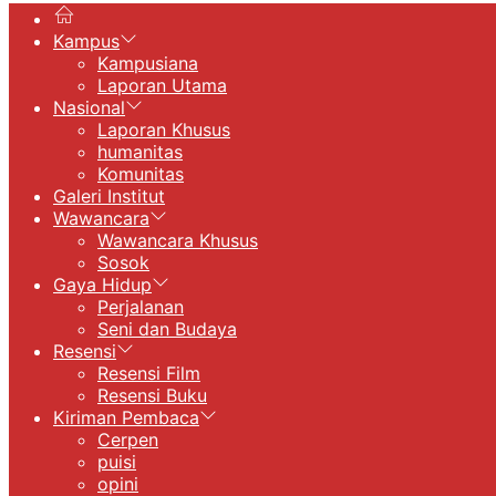
Kampus
Kampusiana
Laporan Utama
Nasional
Laporan Khusus
humanitas
Komunitas
Galeri Institut
Wawancara
Wawancara Khusus
Sosok
Gaya Hidup
Perjalanan
Seni dan Budaya
Resensi
Resensi Film
Resensi Buku
Kiriman Pembaca
Cerpen
puisi
opini