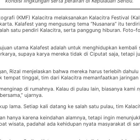
kondisi lingkungan serta perairan di Kepulauan Seribu.
rafi (KMF) Kalacitra melaksanakan Kalacitra Festival (Ka
akarta. Kalafest yang mengusung tema “Nusanara” itu terdiri
salah satu pendiri Kalacitra, serta panggung hiburan. Fot
ujuan utama Kalafest adalah untuk menghidupkan kembali 
rkarya, supaya karya mereka tidak di Ciputat saja, tetap
gan, Rizal menjelaskan bahwa mereka harus terlebih dahul
 tempat tinggal, tim dari Kalacitra memanfaatkan jaringa
menginap di rumahnya. Kalau di pulau lain, biasanya kami
n
ersama,” ujarnya.
p lama. Setiap kali datang ke salah satu pulau, tim Kalac
 hanya karena keindahan alamnya, tetapi ingin menunjukkan
pat wisata, padahal ada kehidupan nyata masyarakat di san