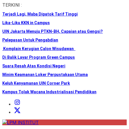
Skip
TERKINI :
to
Terjadi Lagi, Maba Dipatok Tarif Tinggi
the
content
Lika-Liku KKN in Campus
UIN Jakarta Menuju PTKN-BH, Capaian atau Gengsi?
Pelepasan Untuk Pengabdian
Komplain Kerugian Calon Wisudawan
Di Balik Layar Program Green Campus
Suara Resah Atas Kondisi Negeri
Minim Keamanan Loker Perpustakaan Utama
Keluh Kenyamanan UIN Corner Park
Kampus Tolak Wacana Industrialisasi Pendidikan
Instagram
Institut
X
Institut
LPM
INSTITUT