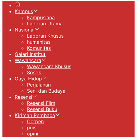
Kampus
Kampusiana
Laporan Utama
Nasional
Laporan Khusus
humanitas
Komunitas
Galeri Institut
Wawancara
Wawancara Khusus
Sosok
Gaya Hidup
Perjalanan
Seni dan Budaya
Resensi
Resensi Film
Resensi Buku
Kiriman Pembaca
Cerpen
puisi
opini