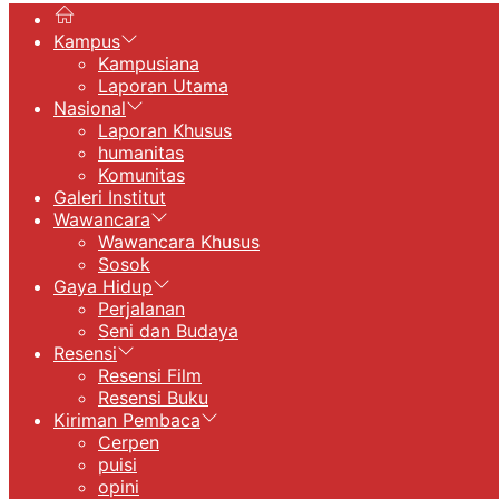
Kampus
Kampusiana
Laporan Utama
Nasional
Laporan Khusus
humanitas
Komunitas
Galeri Institut
Wawancara
Wawancara Khusus
Sosok
Gaya Hidup
Perjalanan
Seni dan Budaya
Resensi
Resensi Film
Resensi Buku
Kiriman Pembaca
Cerpen
puisi
opini