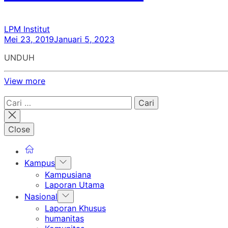
LPM Institut
Mei 23, 2019
Januari 5, 2023
UNDUH
View more
Cari
untuk:
Close
Show
Kampus
sub
Kampusiana
menu
Laporan Utama
Show
Nasional
sub
Laporan Khusus
menu
humanitas