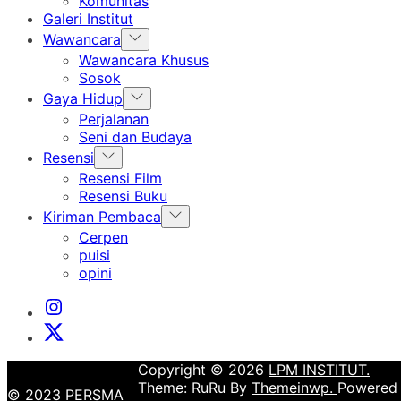
Komunitas
Galeri Institut
Show
Wawancara
sub
Wawancara Khusus
menu
Sosok
Show
Gaya Hidup
sub
Perjalanan
menu
Seni dan Budaya
Show
Resensi
sub
Resensi Film
menu
Resensi Buku
Show
Kiriman Pembaca
sub
Cerpen
menu
puisi
opini
Instagram
Institut
X
Institut
Copyright © 2026
LPM INSTITUT.
Theme: RuRu By
Themeinwp.
Powered
© 2023 PERSMA