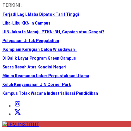
Skip
TERKINI :
to
Terjadi Lagi, Maba Dipatok Tarif Tinggi
the
content
Lika-Liku KKN in Campus
UIN Jakarta Menuju PTKN-BH, Capaian atau Gengsi?
Pelepasan Untuk Pengabdian
Komplain Kerugian Calon Wisudawan
Di Balik Layar Program Green Campus
Suara Resah Atas Kondisi Negeri
Minim Keamanan Loker Perpustakaan Utama
Keluh Kenyamanan UIN Corner Park
Kampus Tolak Wacana Industrialisasi Pendidikan
Instagram
Institut
X
Institut
LPM
INSTITUT