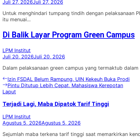
Juli 27, 2026
Juli 27, 2026
Untuk menghindari tumpang tindih dengan pelaksanaan 
itu menuai...
Di Balik Layar Program Green Campus
LPM Institut
Juli 20, 2026
Juli 20, 2026
Dalam pelaksanaan green campus yang termaktub dalam SK
Navigasi
Previous
Izin FSDAL Belum Rampung, UIN Kekeuh Buka Prodi
post:
Next
Pintu Ditutup Lebih Cepat, Mahasiswa Kerepotan
pos
post:
Laput
Terjadi Lagi, Maba Dipatok Tarif Tinggi
LPM Institut
Agustus 5, 2026
Agustus 5, 2026
Sejumlah maba terkena tarif tinggi saat memarkirkan ken