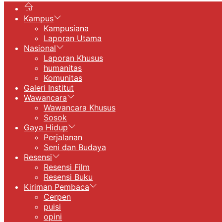
Kampus
Kampusiana
Laporan Utama
Nasional
Laporan Khusus
humanitas
Komunitas
Galeri Institut
Wawancara
Wawancara Khusus
Sosok
Gaya Hidup
Perjalanan
Seni dan Budaya
Resensi
Resensi Film
Resensi Buku
Kiriman Pembaca
Cerpen
puisi
opini