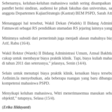
Sebenarnya, keluhan-keluhan mahasiswa sudah sering disampaikan
pamflet berisi sindiran, audiensi ke pihak fakultas dan universit
anggota Departemen KajianStrategis (Kastrat) BEM PSPD, Sarah Att
Menanggapi hal tersebut, Wakil Dekan (Wadek) II Bidang Admini
Fatmawati sebagai RS pendidikan utamadan RS jejaring lainnya ya
Minimnya subsidi dari pemerintah juga menjadi alasan mahalnya bia
Arif, Rabu (16/4).
Wakil Rektor (Warek) II Bidang Administrasi Umum, Amsal Bakhtiar
cukup untuk membayar biaya praktik klinik. Tapi, biaya kuliah mah
di tahun 2011 dan seterusnya,” jelasnya, Senin (14/4).
Selain untuk menutupi biaya praktik klinik, kenaikan biaya ter
Ardinim.Ia menyebutkan, ada beberapa ruangan yang baru dibangu
kompetensi mahasiswa PSPD.
Menyikapi keluhan mahasiswa, Witri menerimasemua masukan sebaga
objektif,” tutupnya, Selasa (15/4).
(
Erika Hidayanti
)