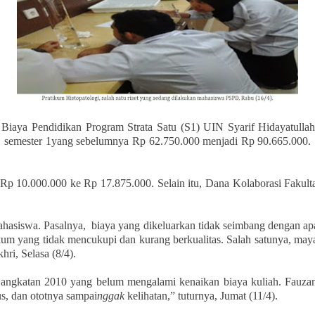
 Biaya Pendidikan Program Strata Satu (S1) UIN Syarif Hidayatull
 semester 1yang sebelumnya Rp 62.750.000 menjadi Rp 90.665.000. Se
i Rp 10.000.000 ke Rp 17.875.000. Selain itu, Dana Kolaborasi Fakul
hasiswa. Pasalnya, biaya yang dikeluarkan tidak seimbang dengan ap
m yang tidak mencukupi dan kurang berkualitas. Salah satunya, mayat
ri, Selasa (8/4).
an angkatan 2010 yang belum mengalami kenaikan biaya kuliah. Fauz
us, dan ototnya sampai
nggak
kelihatan,” tuturnya, Jumat (11/4).