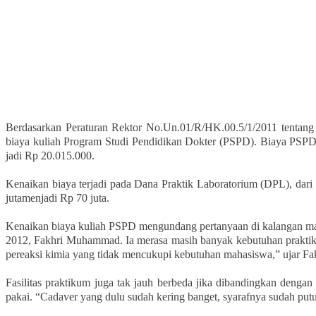
Berdasarkan Peraturan Rektor No.Un.01/R/HK.00.5/1/2011 tentang
biaya kuliah Program Studi Pendidikan Dokter (PSPD). Biaya PSPD
jadi Rp 20.015.000.
Kenaikan biaya terjadi pada Dana Praktik Laboratorium (DPL), dar
jutamenjadi Rp 70 juta.
Kenaikan biaya kuliah PSPD mengundang pertanyaan di kalangan ma
2012, Fakhri Muhammad. Ia merasa masih banyak kebutuhan praktiku
pereaksi kimia yang tidak mencukupi kebutuhan mahasiswa,” ujar Fakh
Fasilitas praktikum juga tak jauh berbeda jika dibandingkan deng
pakai. “Cadaver yang dulu sudah kering banget, syarafnya sudah put