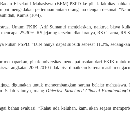
 Badan Eksekutif Mahasiswa (BEM) PSPD ke pihak fakultas bahkan u
as, sampai mengadakan pertemuan antara orang tua dengan dekanat. “Na
auhidah, Kamis (10/4).
strasi Umum FKIK, Arif Sumantri menjelaskan, naiknya biaya kulia
ng mencapai 25-30%.
RS jejaring tersebut diantaranya, RS Cisarua, RS 
ya kuliah PSPD. “UIN hanya dapat subsidi sebesar 11,2%, sedangkan P
 memaparkan, pihak universitas mendapat usulan dari FKIK untuk men
asiswa angkatan 2009-2010 tidak bisa dinaikkan karena masih mengac
sebutjuga digunakan untuk mengembangkan sarana belajar mahasiswa.
n. Salah satunya, ruang
Objective Structured Clinical Examination
(
i bahan evaluasi. “Kalau ada keluhan, kami akan segera memperbai