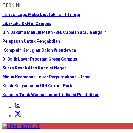
Skip
TERKINI :
to
Terjadi Lagi, Maba Dipatok Tarif Tinggi
the
content
Lika-Liku KKN in Campus
UIN Jakarta Menuju PTKN-BH, Capaian atau Gengsi?
Pelepasan Untuk Pengabdian
Komplain Kerugian Calon Wisudawan
Di Balik Layar Program Green Campus
Suara Resah Atas Kondisi Negeri
Minim Keamanan Loker Perpustakaan Utama
Keluh Kenyamanan UIN Corner Park
Kampus Tolak Wacana Industrialisasi Pendidikan
Instagram
Institut
X
Institut
LPM
INSTITUT