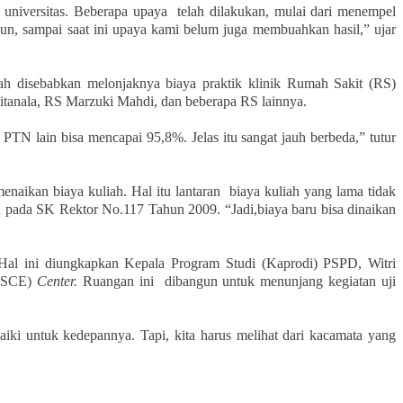
niversitas. Beberapa upaya telah dilakukan, mulai dari menempel
mun, sampai saat ini upaya kami belum juga membuahkan hasil,” ujar
h disebabkan melonjaknya biaya praktik klinik Rumah Sakit (RS)
Sitanala, RS Marzuki Mahdi, dan beberapa RS lainnya.
TN lain bisa mencapai 95,8%. Jelas itu sangat jauh berbeda,” tutur
aikan biaya kuliah. Hal itu lantaran biaya kuliah yang lama tidak
u pada SK Rektor No.117 Tahun 2009. “Jadi,biaya baru bisa dinaikan
 Hal ini diungkapkan Kepala Program Studi (Kaprodi) PSPD, Witri
OSCE)
Center.
Ruangan ini dibangun untuk menunjang kegiatan uji
ki untuk kedepannya. Tapi, kita harus melihat dari kacamata yang