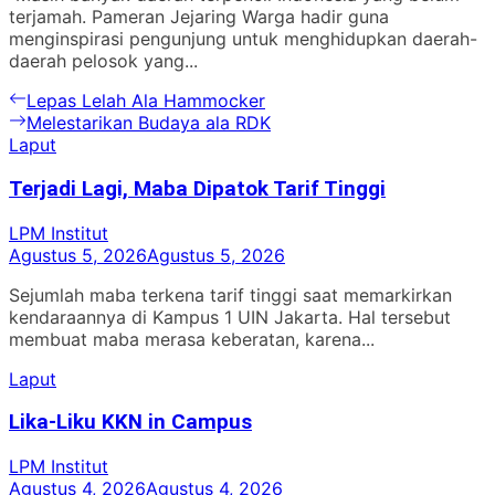
terjamah. Pameran Jejaring Warga hadir guna
menginspirasi pengunjung untuk menghidupkan daerah-
daerah pelosok yang...
Navigasi
Previous
Lepas Lelah Ala Hammocker
post:
Next
Melestarikan Budaya ala RDK
pos
post:
Laput
Terjadi Lagi, Maba Dipatok Tarif Tinggi
LPM Institut
Agustus 5, 2026
Agustus 5, 2026
Sejumlah maba terkena tarif tinggi saat memarkirkan
kendaraannya di Kampus 1 UIN Jakarta. Hal tersebut
membuat maba merasa keberatan, karena...
Laput
Lika-Liku KKN in Campus
LPM Institut
Agustus 4, 2026
Agustus 4, 2026