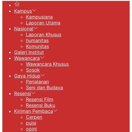
Kampus
Kampusiana
Laporan Utama
Nasional
Laporan Khusus
humanitas
Komunitas
Galeri Institut
Wawancara
Wawancara Khusus
Sosok
Gaya Hidup
Perjalanan
Seni dan Budaya
Resensi
Resensi Film
Resensi Buku
Kiriman Pembaca
Cerpen
puisi
opini