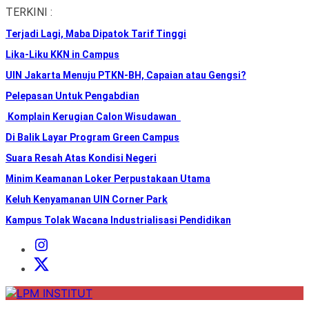
Skip
TERKINI :
to
Terjadi Lagi, Maba Dipatok Tarif Tinggi
the
content
Lika-Liku KKN in Campus
UIN Jakarta Menuju PTKN-BH, Capaian atau Gengsi?
Pelepasan Untuk Pengabdian
Komplain Kerugian Calon Wisudawan
Di Balik Layar Program Green Campus
Suara Resah Atas Kondisi Negeri
Minim Keamanan Loker Perpustakaan Utama
Keluh Kenyamanan UIN Corner Park
Kampus Tolak Wacana Industrialisasi Pendidikan
Instagram
Institut
X
Institut
LPM
INSTITUT