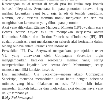
Ketenangan mulai tersirat di wajah pria itu ketika stop kontak
berhasil dilepaskan. Sementara itu, para penonton tertawa riang
melihat kepanikan yang baru saja terjadi di tengah panggung.
Namun, lelaki tersebut memilih untuk menyeduh teh dan tak
menghiraukan keramaian yang dibuat para penonton.
Aksi yang dilakukan Etienne Manceau, Minggu (18/10) dalam acara
Pentas Teater Obyek VU
ini merupakan kerjasama antara
Komunitas Salihara dan l’Institut Franchaise d’Indonesie (IFI). IFI
adalah organisasi yang melaksanakan seluruh aksi kerjasama dalam
bidang budaya antara Perancis dan Indonesia.
Perwakilan IFI, Dwi Setyowati mengatakan, pertunjukkan teater
VU yang dibawakan oleh Compagnie Sacekripa ingin
menggambarkan karakter seseorang maniak yang sering
memperhatikan kejadian kecil secara detail. Menurutnya, setiap
manusia memiliki karakter tersebut.
Dwi menuturkan, Cie Sacekripa—sapaan akrab Compagnie
Sacekripa, mencoba memadukan unsur badut dengan beberapa
rutinitas yang biasa dilakukan manusia. “Aktor lebih fokus
mengolah tingkah lakunya dan melakukan aksi dengan gaya yang
unik,” tambahnya.
Rizky Rakhmansyah