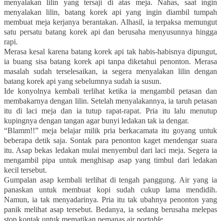
menyalakan lilin yang tersaji di atas meja. Nahas, saat ingin
menyalakan lilin, batang korek api yang ingin diambil tumpah
membuat meja kerjanya berantakan. Alhasil, ia terpaksa memungut
satu persatu batang korek api dan berusaha menyusunnya hingga
rapi.
Merasa kesal karena batang korek api tak habis-habisnya dipungut,
ia buang sisa batang korek api tanpa diketahui penonton. Merasa
masalah sudah terselesaikan, ia segera menyalakan lilin dengan
batang korek api yang sebelumnya sudah ia susun.
Ide konyolnya kembali terlihat ketika ia mengambil petasan dan
membakarnya dengan lilin. Setelah menyalakannya, ia taruh petasan
itu di laci meja dan ia tutup rapat-rapat. Pria itu lalu menutup
kupingnya dengan tangan agar bunyi ledakan tak ia dengar.
“Blamm!!” meja belajar milik pria berkacamata itu goyang untuk
beberapa detik saja. Sontak para penonton kaget mendengar suara
itu. Asap bekas ledakan mulai menyembul dari laci meja. Segera ia
mengambil pipa untuk menghisap asap yang timbul dari ledakan
kecil tersebut.
Gumpalan asap kembali terlihat di tengah panggung. Air yang ia
panaskan untuk membuat kopi sudah cukup lama mendidih.
Namun, ia tak menyadarinya. Pria itu tak ubahnya penonton yang
panik melihat asap tersebut. Bedanya, ia sedang berusaha melepas
stop kontak untuk mematikan pemanas air
portable
.