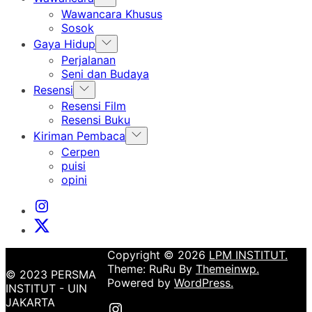
sub
Wawancara Khusus
menu
Sosok
Show
Gaya Hidup
sub
Perjalanan
menu
Seni dan Budaya
Show
Resensi
sub
Resensi Film
menu
Resensi Buku
Show
Kiriman Pembaca
sub
Cerpen
menu
puisi
opini
Instagram
Institut
X
Institut
Copyright © 2026
LPM INSTITUT.
Theme: RuRu By
Themeinwp.
© 2023 PERSMA
Powered by
WordPress.
INSTITUT - UIN
JAKARTA
Instagram