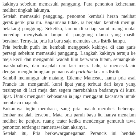
kakinya sebelum memasuki panggung. Para penonton keheranan
melihat tingkah lakunya.
Setelah memasuki panggung, penonton kembali heran melihat
gerak-gerik pria itu. Bagaimana tidak, ia berjalan kembali menuju
belakang panggung. Seketika, lampu di setiap sudut ruang mulai
meredup, menyisakan lampu di panggung utama yang masih
bersinar. Ternyata, pria itu baru saja memutus arus listrik lampu.
Pria berkulit putih itu kembali menggesek kakinya di atas garis
persegi sebelum memasuki panggung. Langkah kakinya tertuju ke
meja kecil dan mengambil wadah lilin berwarna hitam, semangkuk
marshmallow
, dan majalah dari laci meja. Lalu, ia memasak air
dengan menghubungkan pemanas air
portable
ke arus listrik.
Sambil menunggu air matang, Etienne Manceau, nama pria asal
Prancis itu, mengambil kursi lipat yang terbuat dari kayu yang
tersimpan di laci meja dan segera merebahkan badannya di kursi
lipat. Untuk mengusir kebosanan ia juga mengganti kacamata untuk
membaca majalah.
Bukannya ingin membaca, sang pria malah merobek beberapa
lembar majalah tersebut.
Mata pria paruh baya itu hanya menajam
melihat ke penjuru ruang teater ketika mendengar gemuruh tawa
penonton terdengar menertawakan aksinya.
Setelah itu, Pria berkewarganegaraan Perancis ini hendak