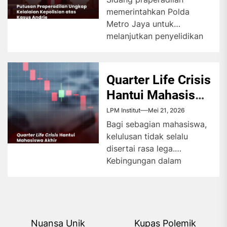
Kepolisian atas
memerintahkan Polda
Kasus Andrie
Metro Jaya untuk
melanjutkan penyelidikan
kasus penyiraman air keras
terhadap Andrie Yunus
secara tuntas. Hakim
Quarter Life Crisis
menilai...
Hantui Mahasiswa
Akhir
LPM Institut
Mei 21, 2026
Bagi sebagian mahasiswa,
kelulusan tidak selalu
disertai rasa lega.
Kebingungan dalam
menentukan arah masa
depan justru memicu
fenomena quarter life...
Navigasi
Nuansa Unik
Kupas Polemik