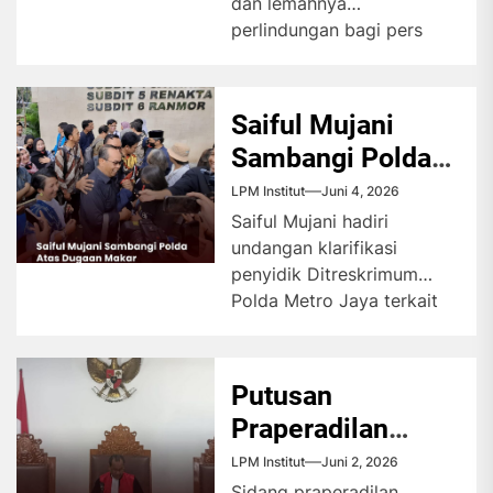
dan lemahnya
perlindungan bagi pers
mahasiswa menjadi
perhatian AJI Jakarta
untuk menggelar diskusi
Saiful Mujani
guna merefleksikan...
Sambangi Polda
Atas Dugaan
LPM Institut
Juni 4, 2026
Makar
Saiful Mujani hadiri
undangan klarifikasi
penyidik Ditreskrimum
Polda Metro Jaya terkait
dugaan tindak pidana
penghasutan. Guru Besar
Ilmu Politik Universitas...
Putusan
Praperadilan
Ungkap Kelalaian
LPM Institut
Juni 2, 2026
Sidang praperadilan