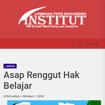
Skip
LP
to
INS
the
content
Menu
LAPSUS
Asap Renggut Hak
Belajar
LPM Institut
Oktober 1, 2019