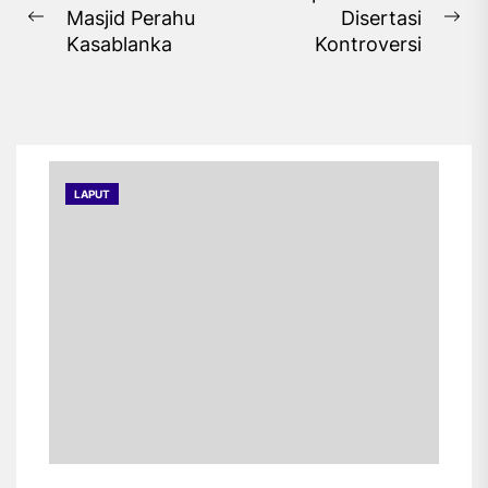
Masjid Perahu
Disertasi
pos
Previous
Ne
Kasablanka
Kontroversi
post:
pos
LAPUT