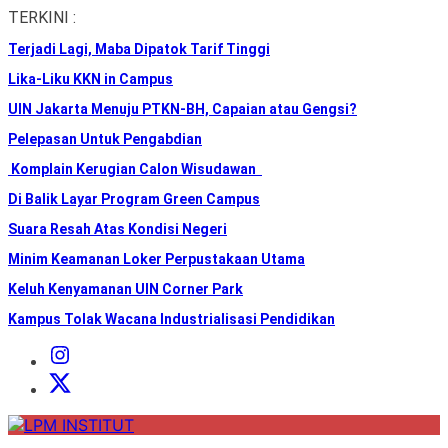
Skip
TERKINI :
to
Terjadi Lagi, Maba Dipatok Tarif Tinggi
the
content
Lika-Liku KKN in Campus
UIN Jakarta Menuju PTKN-BH, Capaian atau Gengsi?
Pelepasan Untuk Pengabdian
Komplain Kerugian Calon Wisudawan
Di Balik Layar Program Green Campus
Suara Resah Atas Kondisi Negeri
Minim Keamanan Loker Perpustakaan Utama
Keluh Kenyamanan UIN Corner Park
Kampus Tolak Wacana Industrialisasi Pendidikan
Instagram
Institut
X
Institut
LPM
INSTITUT