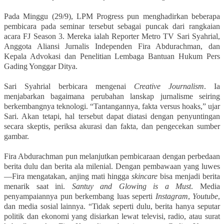
Pada Minggu (29/9), LPM Progress pun menghadirkan beberapa
pembicara pada seminar tersebut sebagai puncak dari rangkaian
acara FJ Season 3. Mereka ialah Reporter Metro TV Sari Syahrial,
Anggota Aliansi Jurnalis Independen Fira Abdurachman, dan
Kepala Advokasi dan Penelitian Lembaga Bantuan Hukum Pers
Gading Yonggar Ditya.
Sari Syahrial berbicara mengenai
Creative Journalism
. Ia
menjabarkan bagaimana perubahan lanskap jurnalisme seiring
berkembangnya teknologi. “Tantangannya, fakta versus hoaks,” ujar
Sari. Akan tetapi, hal tersebut dapat diatasi dengan penyuntingan
secara skeptis, periksa akurasi dan fakta, dan pengecekan sumber
gambar.
Fira Abdurachman pun melanjutkan pembicaraan dengan perbedaan
berita dulu dan berita ala milenial. Dengan pembawaan yang luwes
—Fira mengatakan, anjing mati hingga
skincare
bisa menjadi berita
menarik saat ini.
Santuy and Glowing is a Must
. Media
penyampaiannya pun berkembang luas seperti
Instagram
,
Youtube
,
dan media sosial lainnya. “Tidak seperti dulu, berita hanya seputar
politik dan ekonomi yang disiarkan lewat televisi, radio, atau surat