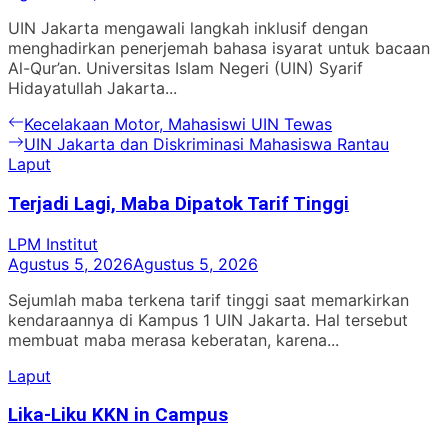
UIN Jakarta mengawali langkah inklusif dengan
menghadirkan penerjemah bahasa isyarat untuk bacaan
Al-Qur’an. Universitas Islam Negeri (UIN) Syarif
Hidayatullah Jakarta...
Navigasi
Previous
Kecelakaan Motor, Mahasiswi UIN Tewas
post:
Next
UIN Jakarta dan Diskriminasi Mahasiswa Rantau
pos
post:
Laput
Terjadi Lagi, Maba Dipatok Tarif Tinggi
LPM Institut
Agustus 5, 2026
Agustus 5, 2026
Sejumlah maba terkena tarif tinggi saat memarkirkan
kendaraannya di Kampus 1 UIN Jakarta. Hal tersebut
membuat maba merasa keberatan, karena...
Laput
Lika-Liku KKN in Campus