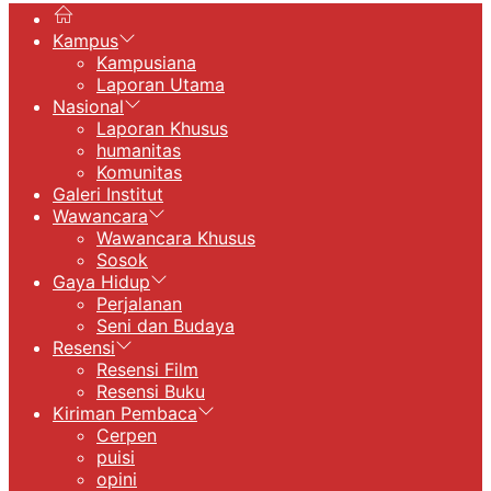
Kampus
Kampusiana
Laporan Utama
Nasional
Laporan Khusus
humanitas
Komunitas
Galeri Institut
Wawancara
Wawancara Khusus
Sosok
Gaya Hidup
Perjalanan
Seni dan Budaya
Resensi
Resensi Film
Resensi Buku
Kiriman Pembaca
Cerpen
puisi
opini