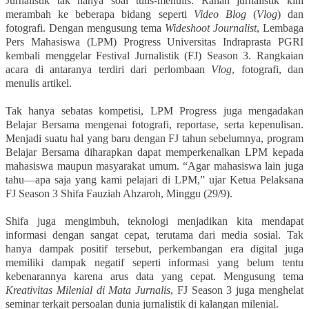
Jurnalistik tak hanya soal tulis-menulis. Ranah jurnalistik kini
merambah ke beberapa bidang seperti
Video Blog
(
Vlog
) dan
fotografi. Dengan mengusung tema
Wideshoot Journalist
, Lembaga
Pers Mahasiswa (LPM) Progress Universitas Indraprasta PGRI
kembali menggelar Festival Jurnalistik (FJ) Season 3. Rangkaian
acara di antaranya terdiri dari perlombaan
Vlog
, fotografi, dan
menulis artikel.
Tak hanya sebatas kompetisi, LPM Progress juga mengadakan
Belajar Bersama mengenai fotografi, reportase, serta kepenulisan.
Menjadi suatu hal yang baru dengan FJ tahun sebelumnya, program
Belajar Bersama diharapkan dapat memperkenalkan LPM kepada
mahasiswa maupun masyarakat umum. “Agar mahasiswa lain juga
tahu—apa saja yang kami pelajari di LPM,” ujar Ketua Pelaksana
FJ Season 3 Shifa Fauziah Ahzaroh, Minggu (29/9).
Shifa juga mengimbuh, teknologi menjadikan kita mendapat
informasi dengan sangat cepat, terutama dari media sosial. Tak
hanya dampak positif tersebut, perkembangan era digital juga
memiliki dampak negatif seperti informasi yang belum tentu
kebenarannya karena arus data yang cepat. Mengusung tema
Kreativitas Milenial di Mata Jurnalis
, FJ Season 3 juga menghelat
seminar terkait persoalan dunia jurnalistik di kalangan milenial.