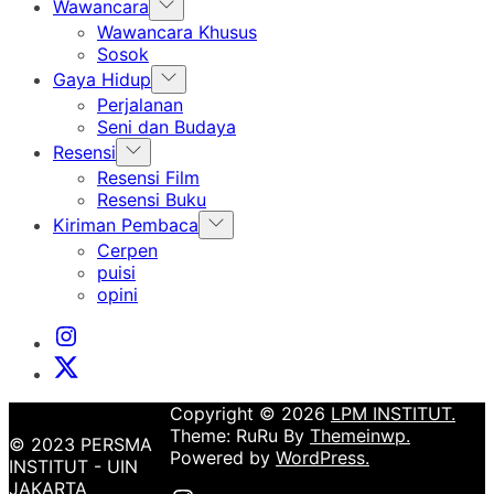
Show
Wawancara
sub
Wawancara Khusus
menu
Sosok
Show
Gaya Hidup
sub
Perjalanan
menu
Seni dan Budaya
Show
Resensi
sub
Resensi Film
menu
Resensi Buku
Show
Kiriman Pembaca
sub
Cerpen
menu
puisi
opini
Instagram
Institut
X
Institut
Copyright © 2026
LPM INSTITUT.
Theme: RuRu By
Themeinwp.
© 2023 PERSMA
Powered by
WordPress.
INSTITUT - UIN
JAKARTA