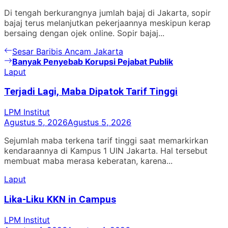
Di tengah berkurangnya jumlah bajaj di Jakarta, sopir
bajaj terus melanjutkan pekerjaannya meskipun kerap
bersaing dengan ojek online. Sopir bajaj...
Navigasi
Previous
Sesar Baribis Ancam Jakarta
post:
Next
Banyak Penyebab Korupsi Pejabat Publik
pos
post:
Laput
Terjadi Lagi, Maba Dipatok Tarif Tinggi
LPM Institut
Agustus 5, 2026
Agustus 5, 2026
Sejumlah maba terkena tarif tinggi saat memarkirkan
kendaraannya di Kampus 1 UIN Jakarta. Hal tersebut
membuat maba merasa keberatan, karena...
Laput
Lika-Liku KKN in Campus
LPM Institut