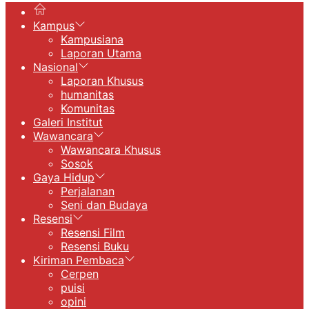
Kampus
Kampusiana
Laporan Utama
Nasional
Laporan Khusus
humanitas
Komunitas
Galeri Institut
Wawancara
Wawancara Khusus
Sosok
Gaya Hidup
Perjalanan
Seni dan Budaya
Resensi
Resensi Film
Resensi Buku
Kiriman Pembaca
Cerpen
puisi
opini