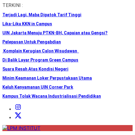
Skip
TERKINI :
to
Terjadi Lagi, Maba Dipatok Tarif Tinggi
the
content
Lika-Liku KKN in Campus
UIN Jakarta Menuju PTKN-BH, Capaian atau Gengsi?
Pelepasan Untuk Pengabdian
Komplain Kerugian Calon Wisudawan
Di Balik Layar Program Green Campus
Suara Resah Atas Kondisi Negeri
Minim Keamanan Loker Perpustakaan Utama
Keluh Kenyamanan UIN Corner Park
Kampus Tolak Wacana Industrialisasi Pendidikan
Instagram
Institut
X
Institut
LPM
INSTITUT