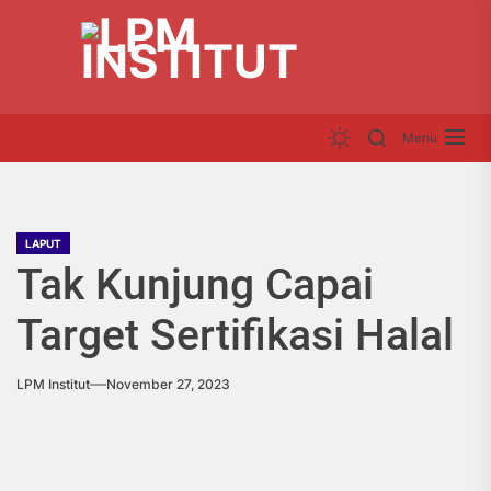
Skip
LP
to
INS
the
content
Menu
LAPUT
Tak Kunjung Capai
Target Sertifikasi Halal
LPM Institut
November 27, 2023