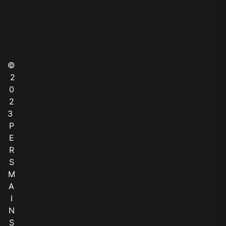
©
2
0
2
3
P
E
R
S
M
A
I
N
S