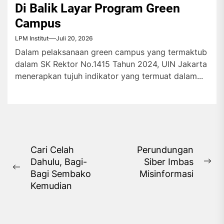
Di Balik Layar Program Green
Campus
LPM Institut
Juli 20, 2026
Dalam pelaksanaan green campus yang termaktub
dalam SK Rektor No.1415 Tahun 2024, UIN Jakarta
menerapkan tujuh indikator yang termuat dalam...
Navigasi
Cari Celah
Perundungan
Dahulu, Bagi-
Siber Imbas
pos
Ne
Previous
Bagi Sembako
Misinformasi
pos
post:
Kemudian