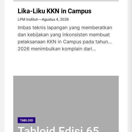
Lika-Liku KKN in Campus
LPM Institut
Agustus 4, 2026
Imbas teknis lapangan yang memberatkan
dan kebijakan yang inkonsisten membuat
pelaksanaan KKN in Campus pada tahun
2026 menimbulkan komplain dari...
TABLOID
TABLOID
TABLOID
TABLOID
Tabloid Edisi 65
Tabloid Edisi 64
Tabloid Edisi 63
Tabloid Edisi 62