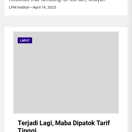
tambang menyediakan lapangan pekerjaan bagi
LPM Institut
April 14, 2023
warga setempat.
LAPUT
Terjadi Lagi, Maba Dipatok Tarif
Tinggi