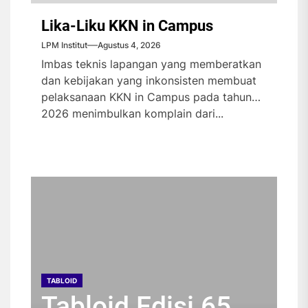
Lika-Liku KKN in Campus
LPM Institut
Agustus 4, 2026
Imbas teknis lapangan yang memberatkan
dan kebijakan yang inkonsisten membuat
pelaksanaan KKN in Campus pada tahun
2026 menimbulkan komplain dari...
TABLOID
TABLOID
TABLOID
TABLOID
Tabloid Edisi 65
Tabloid Edisi 64
Tabloid Edisi 63
Tabloid Edisi 62