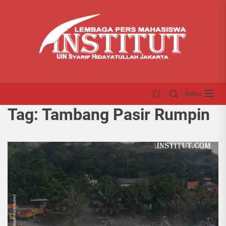
Skip
LP
to
INS
the
content
Menu
Tag:
Tambang Pasir Rumpin