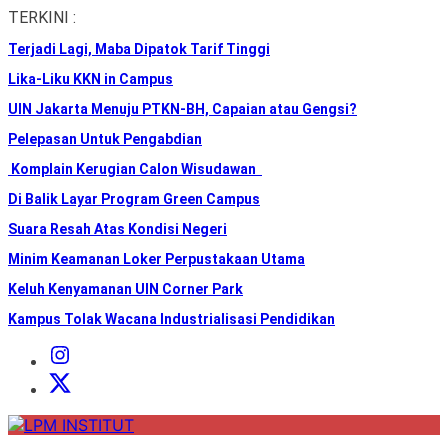
Skip
TERKINI :
to
Terjadi Lagi, Maba Dipatok Tarif Tinggi
the
content
Lika-Liku KKN in Campus
UIN Jakarta Menuju PTKN-BH, Capaian atau Gengsi?
Pelepasan Untuk Pengabdian
Komplain Kerugian Calon Wisudawan
Di Balik Layar Program Green Campus
Suara Resah Atas Kondisi Negeri
Minim Keamanan Loker Perpustakaan Utama
Keluh Kenyamanan UIN Corner Park
Kampus Tolak Wacana Industrialisasi Pendidikan
Instagram
Institut
X
Institut
LPM
INSTITUT