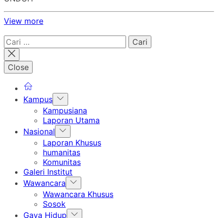
View more
Cari
untuk:
Close
Show
Kampus
sub
Kampusiana
menu
Laporan Utama
Show
Nasional
sub
Laporan Khusus
menu
humanitas
Komunitas
Galeri Institut
Show
Wawancara
sub
Wawancara Khusus
menu
Sosok
Show
Gaya Hidup