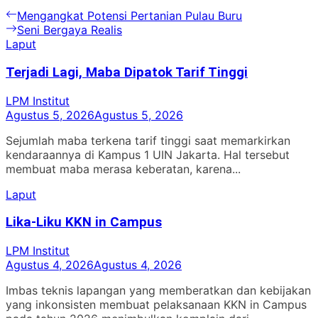
Navigasi
Previous
Mengangkat Potensi Pertanian Pulau Buru
post:
Next
Seni Bergaya Realis
pos
post:
Laput
Terjadi Lagi, Maba Dipatok Tarif Tinggi
LPM Institut
Agustus 5, 2026
Agustus 5, 2026
Sejumlah maba terkena tarif tinggi saat memarkirkan
kendaraannya di Kampus 1 UIN Jakarta. Hal tersebut
membuat maba merasa keberatan, karena...
Laput
Lika-Liku KKN in Campus
LPM Institut
Agustus 4, 2026
Agustus 4, 2026
Imbas teknis lapangan yang memberatkan dan kebijakan
yang inkonsisten membuat pelaksanaan KKN in Campus