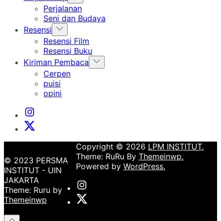
sub
Perjalanan
menu
Seni dan Budaya
Show
Resensi
sub
Resensi Film
menu
Resensi Buku
Show
Kiriman Pembaca
sub
Cerpen
menu
puisi
opini
Instagram
Institut
X
Institut
Copyright © 2026
LPM INSTITUT.
Theme: RuRu By
Themeinwp.
© 2023 PERSMA
Powered by
WordPress.
INSTITUT - UIN
JAKARTA
Instagram
Theme: Ruru by
Institut
X
Themeinwp
Institut