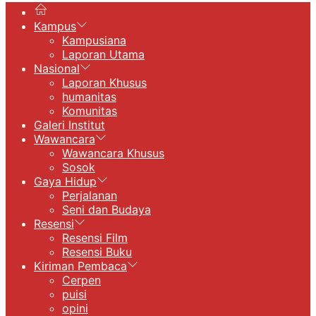
Kampus
Kampusiana
Laporan Utama
Nasional
Laporan Khusus
humanitas
Komunitas
Galeri Institut
Wawancara
Wawancara Khusus
Sosok
Gaya Hidup
Perjalanan
Seni dan Budaya
Resensi
Resensi Film
Resensi Buku
Kiriman Pembaca
Cerpen
puisi
opini