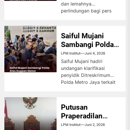
dan lemahnya
perlindungan bagi pers
mahasiswa menjadi
perhatian AJI Jakarta
untuk menggelar diskusi
Saiful Mujani
guna merefleksikan...
Sambangi Polda
Atas Dugaan
LPM Institut
Juni 4, 2026
Makar
Saiful Mujani hadiri
undangan klarifikasi
penyidik Ditreskrimum
Polda Metro Jaya terkait
dugaan tindak pidana
penghasutan. Guru Besar
Ilmu Politik Universitas...
Putusan
Praperadilan
Ungkap Kelalaian
LPM Institut
Juni 2, 2026