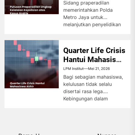
Kepolisian atas
Sidang praperadilan
memerintahkan Polda
Kasus Andrie
Metro Jaya untuk
melanjutkan penyelidikan
kasus penyiraman air keras
terhadap Andrie Yunus
secara tuntas. Hakim
Quarter Life Crisis
menilai...
Hantui Mahasiswa
Akhir
LPM Institut
Mei 21, 2026
Bagi sebagian mahasiswa,
kelulusan tidak selalu
disertai rasa lega.
Kebingungan dalam
menentukan arah masa
depan justru memicu
fenomena quarter life...