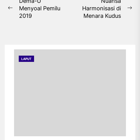
Navigasi
Dema-U
Nuansa
Menyoal Pemilu
Harmonisasi di
pos
Previous
Ne
2019
Menara Kudus
post:
pos
LAPUT