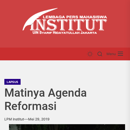
Skip
LP
to
INS
the
content
Menu
LAPSUS
Matinya Agenda
Reformasi
LPM Institut
Mei 29, 2019