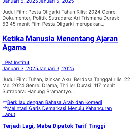
Januari 5, 2025
Januari 5, 2025
Judul Film: Pesta Oligarki Tahun Rilis: 2024 Genre:
Dokumenter, Politik Sutradara: Ari Trismana Durasi:
53:45 menit Film Pesta Oligarki merupakan...
Ketika Manusia Menentang Ajaran
Agama
LPM Institut
Januari 3, 2025
Januari 3, 2025
Judul Film: Tuhan, Izinkan Aku Berdosa Tanggal rilis: 22
Mei 2024 Genre: Drama, Thriller Durasi: 117 menit
Sutradara: Hanung Bramantyo...
Navigasi
Previous
Berkilau dengan Bahasa Arab dan Komedi
post:
Next
Melintasi Garis Demarkasi Menuju Kehancuran
pos
post:
Laput
Terjadi Lagi, Maba Dipatok Tarif Tinggi