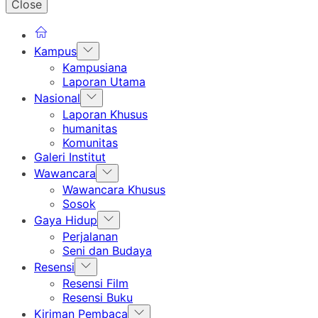
Close
Show
Kampus
sub
Kampusiana
menu
Laporan Utama
Show
Nasional
sub
Laporan Khusus
menu
humanitas
Komunitas
Galeri Institut
Show
Wawancara
sub
Wawancara Khusus
menu
Sosok
Show
Gaya Hidup
sub
Perjalanan
menu
Seni dan Budaya
Show
Resensi
sub
Resensi Film
menu
Resensi Buku
Show
Kiriman Pembaca