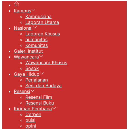
Kampus
Kampusiana
Laporan Utama
Nasional
Laporan Khusus
humanitas
Komunitas
Galeri Institut
Wawancara
Wawancara Khusus
Sosok
Gaya Hidup
Perjalanan
Seni dan Budaya
Resensi
Resensi Film
Resensi Buku
Kiriman Pembaca
Cerpen
puisi
opini