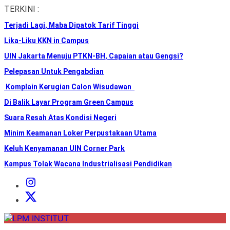
Skip
TERKINI :
to
Terjadi Lagi, Maba Dipatok Tarif Tinggi
the
content
Lika-Liku KKN in Campus
UIN Jakarta Menuju PTKN-BH, Capaian atau Gengsi?
Pelepasan Untuk Pengabdian
Komplain Kerugian Calon Wisudawan
Di Balik Layar Program Green Campus
Suara Resah Atas Kondisi Negeri
Minim Keamanan Loker Perpustakaan Utama
Keluh Kenyamanan UIN Corner Park
Kampus Tolak Wacana Industrialisasi Pendidikan
Instagram
Institut
X
Institut
LPM
INSTITUT