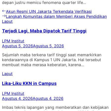
depan justru memicu fenomena quarter life...
Navigasi
Previous
Akun Resmi UIN Jakarta Terkendala Verifikasi
post:
Next
Langkah Komunitas dalam Memberi Akses Pendidikan
pos
post:
Laput
Terjadi Lagi, Maba Dipatok Tarif Tinggi
LPM Institut
Agustus 5, 2026
Agustus 5, 2026
Sejumlah maba terkena tarif tinggi saat memarkirkan
kendaraannya di Kampus 1 UIN Jakarta. Hal tersebut
membuat maba merasa keberatan, karena...
Laput
Lika-Liku KKN in Campus
LPM Institut
Agustus 4, 2026
Agustus 4, 2026
Imbas teknis lapangan yang memberatkan dan kebijakan