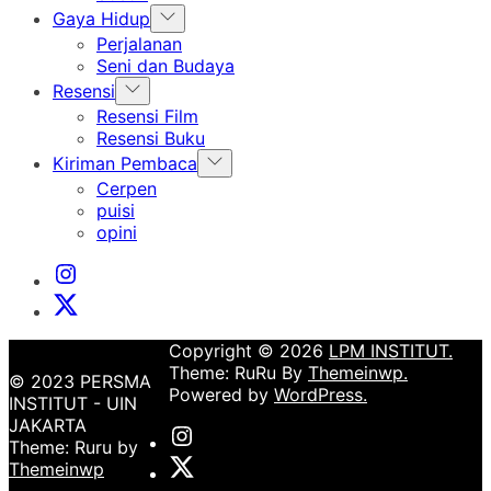
Show
Gaya Hidup
sub
Perjalanan
menu
Seni dan Budaya
Show
Resensi
sub
Resensi Film
menu
Resensi Buku
Show
Kiriman Pembaca
sub
Cerpen
menu
puisi
opini
Instagram
Institut
X
Institut
Copyright © 2026
LPM INSTITUT.
Theme: RuRu By
Themeinwp.
© 2023 PERSMA
Powered by
WordPress.
INSTITUT - UIN
JAKARTA
Instagram
Theme: Ruru by
Institut
X
Themeinwp
Institut