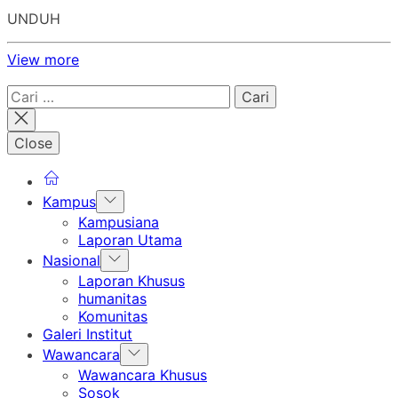
UNDUH
View more
Cari
untuk:
Close
Show
Kampus
sub
Kampusiana
menu
Laporan Utama
Show
Nasional
sub
Laporan Khusus
menu
humanitas
Komunitas
Galeri Institut
Show
Wawancara
sub
Wawancara Khusus
menu
Sosok