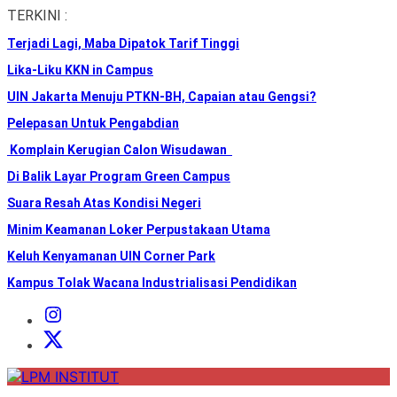
Skip
TERKINI :
to
Terjadi Lagi, Maba Dipatok Tarif Tinggi
the
content
Lika-Liku KKN in Campus
UIN Jakarta Menuju PTKN-BH, Capaian atau Gengsi?
Pelepasan Untuk Pengabdian
Komplain Kerugian Calon Wisudawan
Di Balik Layar Program Green Campus
Suara Resah Atas Kondisi Negeri
Minim Keamanan Loker Perpustakaan Utama
Keluh Kenyamanan UIN Corner Park
Kampus Tolak Wacana Industrialisasi Pendidikan
Instagram
Institut
X
Institut
LPM
INSTITUT