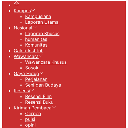
Kampus
Kampusiana
Laporan Utama
Nasional
Laporan Khusus
humanitas
Komunitas
Galeri Institut
Wawancara
Wawancara Khusus
Sosok
Gaya Hidup
Perjalanan
Seni dan Budaya
Resensi
Resensi Film
Resensi Buku
Kiriman Pembaca
Cerpen
puisi
opini