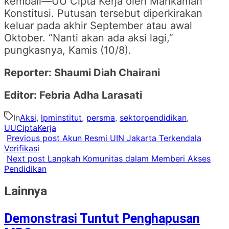
kembali
—
UU Cipta Kerja oleh Mahkamah
Konstitusi. Putusan tersebut diperkirakan
keluar pada akhir September atau awal
Oktober. “Nanti akan ada aksi lagi,”
pungkasnya, Kamis (10/8).
Reporter: Shaumi Diah Chairani
Editor: Febria Adha Larasati
In
Aksi
,
lpminstitut
,
persma
,
sektorpendidikan
,
UUCiptaKerja
Previous post
Akun Resmi UIN Jakarta Terkendala
Verifikasi
Next post
Langkah Komunitas dalam Memberi Akses
Pendidikan
Lainnya
Demonstrasi Tuntut Penghapusan