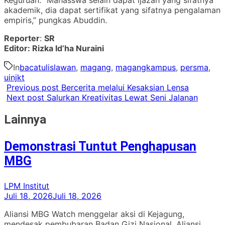
akademik, dia dapat sertifikat yang sifatnya pengalaman
empiris,” pungkas Abuddin.
Reporter
:
SR
Editor: Rizka Id’ha Nuraini
In
bacatulislawan
,
magang
,
magangkampus
,
persma
,
uinjkt
Previous post
Bercerita melalui Kesaksian Lensa
Next post
Salurkan Kreativitas Lewat Seni Jalanan
Lainnya
Demonstrasi Tuntut Penghapusan
MBG
LPM Institut
Juli 18, 2026
Juli 18, 2026
Aliansi MBG Watch menggelar aksi di Kejagung,
mendesak pembubaran Badan Gizi Nasional. Aliansi