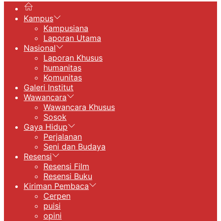
Kampus
Kampusiana
Laporan Utama
Nasional
Laporan Khusus
humanitas
Komunitas
Galeri Institut
Wawancara
Wawancara Khusus
Sosok
Gaya Hidup
Perjalanan
Seni dan Budaya
Resensi
Resensi Film
Resensi Buku
Kiriman Pembaca
Cerpen
puisi
opini