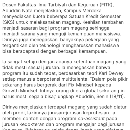
Dosen Fakultas Ilmu Tarbiyah dan Keguruan (FITK),
Abuddin Nata menjelaskan, Kampus Merdeka
menyediakan kuota beberapa Satuan Kredit Semester
(SKS) untuk melaksanakan magang. Keahlian tambahan
menjadi sasaran bagi program magang sehingga
menjadi sarana yang menguji kemampuan mahasiswa.
Dirinya juga menegaskan, banyaknya pekerjaan yang
tergantikan oleh teknologi mengharuskan mahasiswa
bisa beradaptasi dengan berbagai kemampuan.
Ia sangat setuju dengan adanya ketentuan magang yang
tidak mesti sesuai jurusan. Ia menegaskan bahwa
program itu sudah tepat, berdasarkan teori Karl Dewey
setiap manusia berpotensi multitalenta. “Dalam pola pikir
sekarang harus bergerak dari Fix Mindset kepada
Growth Mindset. Intinya orang di era global sekarang ini
harus mesti segala bisa,” ungkap Abuddin, Senin (18/11).
Dirinya menjelaskan terdapat magang yang sudah diatur
oleh prodi, lazimnya jurusan-jurusan keprofesian. Ia
memberi contoh dengan program
co-assistant
pada
jurusan Kedokteran dan program mengajar bagi jurusan
Keguruan. “Mahasswa selain dapat ijazah yang sifatnya