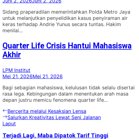
Juni 2, 2026
Juni 2, 2026
Sidang praperadilan memerintahkan Polda Metro Jaya
untuk melanjutkan penyelidikan kasus penyiraman air
keras terhadap Andrie Yunus secara tuntas. Hakim
menilai...
Quarter Life Crisis Hantui Mahasiswa
Akhir
LPM Institut
Mei 21, 2026
Mei 21, 2026
Bagi sebagian mahasiswa, kelulusan tidak selalu disertai
rasa lega. Kebingungan dalam menentukan arah masa
depan justru memicu fenomena quarter life...
Navigasi
Previous
Bercerita melalui Kesaksian Lensa
post:
Next
Salurkan Kreativitas Lewat Seni Jalanan
pos
post:
Laput
Terjadi Lagi, Maba Dipatok Tarif Tinggi