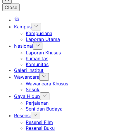
Close
Show
Kampus
sub
Kampusiana
menu
Laporan Utama
Show
Nasional
sub
Laporan Khusus
menu
humanitas
Komunitas
Galeri Institut
Show
Wawancara
sub
Wawancara Khusus
menu
Sosok
Show
Gaya Hidup
sub
Perjalanan
menu
Seni dan Budaya
Show
Resensi
sub
Resensi Film
menu
Resensi Buku