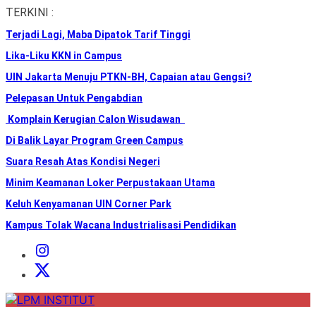
Skip
TERKINI :
to
Terjadi Lagi, Maba Dipatok Tarif Tinggi
the
content
Lika-Liku KKN in Campus
UIN Jakarta Menuju PTKN-BH, Capaian atau Gengsi?
Pelepasan Untuk Pengabdian
Komplain Kerugian Calon Wisudawan
Di Balik Layar Program Green Campus
Suara Resah Atas Kondisi Negeri
Minim Keamanan Loker Perpustakaan Utama
Keluh Kenyamanan UIN Corner Park
Kampus Tolak Wacana Industrialisasi Pendidikan
Instagram
Institut
X
Institut
LPM
INSTITUT