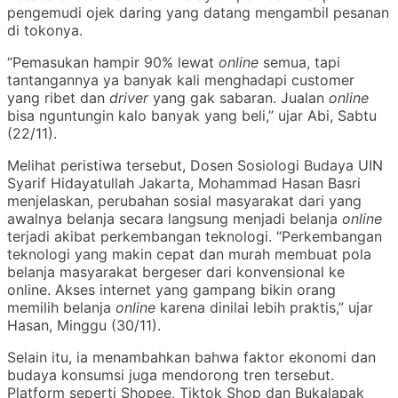
pengemudi ojek daring yang datang mengambil pesanan
di tokonya.
“Pemasukan hampir 90% lewat
online
semua, tapi
tantangannya ya banyak kali menghadapi customer
yang ribet dan
driver
yang gak sabaran. Jualan
online
bisa nguntungin kalo banyak yang beli,” ujar Abi, Sabtu
(22/11).
Melihat peristiwa tersebut, Dosen Sosiologi Budaya UIN
Syarif Hidayatullah Jakarta, Mohammad Hasan Basri
menjelaskan, perubahan sosial masyarakat dari yang
awalnya belanja secara langsung menjadi belanja
online
terjadi akibat perkembangan teknologi. “Perkembangan
teknologi yang makin cepat dan murah membuat pola
belanja masyarakat bergeser dari konvensional ke
online. Akses internet yang gampang bikin orang
memilih belanja
online
karena dinilai lebih praktis,” ujar
Hasan, Minggu (30/11).
Selain itu, ia menambahkan bahwa faktor ekonomi dan
budaya konsumsi juga mendorong tren tersebut.
Platform seperti Shopee, Tiktok Shop dan Bukalapak