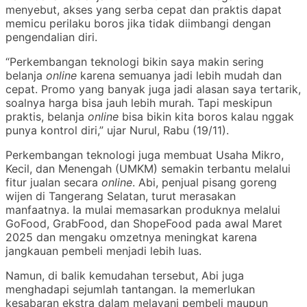
menyebut, akses yang serba cepat dan praktis dapat
memicu perilaku boros jika tidak diimbangi dengan
pengendalian diri.
“Perkembangan teknologi bikin saya makin sering
belanja
online
karena semuanya jadi lebih mudah dan
cepat. Promo yang banyak juga jadi alasan saya tertarik,
soalnya harga bisa jauh lebih murah. Tapi meskipun
praktis, belanja
online
bisa bikin kita boros kalau nggak
punya kontrol diri,” ujar Nurul, Rabu (19/11).
Perkembangan teknologi juga membuat Usaha Mikro,
Kecil, dan Menengah (UMKM) semakin terbantu melalui
fitur jualan secara
online
. Abi, penjual pisang goreng
wijen di Tangerang Selatan, turut merasakan
manfaatnya. Ia mulai memasarkan produknya melalui
GoFood, GrabFood, dan ShopeFood pada awal Maret
2025 dan mengaku omzetnya meningkat karena
jangkauan pembeli menjadi lebih luas.
Namun, di balik kemudahan tersebut, Abi juga
menghadapi sejumlah tantangan. Ia memerlukan
kesabaran ekstra dalam melayani pembeli maupun