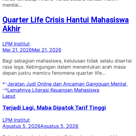
menilai...
Quarter Life Crisis Hantui Mahasiswa
Akhir
LPM Institut
Mei 21, 2026
Mei 21, 2026
Bagi sebagian mahasiswa, kelulusan tidak selalu disertai
rasa lega. Kebingungan dalam menentukan arah masa
depan justru memicu fenomena quarter life...
Navigasi
Previous
Jeratan Judi Online dan Ancaman Gangguan Mental
post:
Next
Lemahnya Literasi Keuangan Mahasiswa
pos
post:
Laput
Terjadi Lagi, Maba Dipatok Tarif Tinggi
LPM Institut
Agustus 5, 2026
Agustus 5, 2026