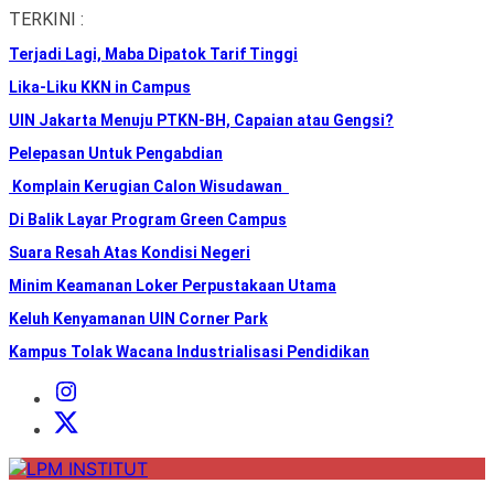
Skip
TERKINI :
to
Terjadi Lagi, Maba Dipatok Tarif Tinggi
the
content
Lika-Liku KKN in Campus
UIN Jakarta Menuju PTKN-BH, Capaian atau Gengsi?
Pelepasan Untuk Pengabdian
Komplain Kerugian Calon Wisudawan
Di Balik Layar Program Green Campus
Suara Resah Atas Kondisi Negeri
Minim Keamanan Loker Perpustakaan Utama
Keluh Kenyamanan UIN Corner Park
Kampus Tolak Wacana Industrialisasi Pendidikan
Instagram
Institut
X
Institut
LPM
INSTITUT