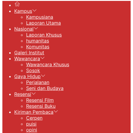
Kampus
Kampusiana
Laporan Utama
Nasional
Laporan Khusus
humanitas
Komunitas
Galeri Institut
Wawancara
Wawancara Khusus
Sosok
Gaya Hidup
Perjalanan
Seni dan Budaya
Resensi
Resensi Film
Resensi Buku
Kiriman Pembaca
Cerpen
puisi
opini