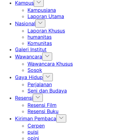
Show
Kampus
sub
Kampusiana
menu
Laporan Utama
Show
Nasional
sub
Laporan Khusus
menu
humanitas
Komunitas
Galeri Institut
Show
Wawancara
sub
Wawancara Khusus
menu
Sosok
Show
Gaya Hidup
sub
Perjalanan
menu
Seni dan Budaya
Show
Resensi
sub
Resensi Film
menu
Resensi Buku
Show
Kiriman Pembaca
sub
Cerpen
menu
puisi
opini