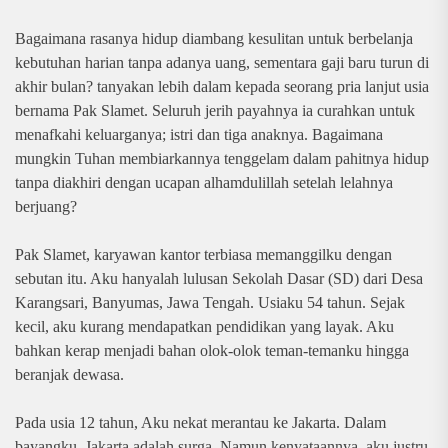
Bagaimana rasanya hidup diambang kesulitan untuk berbelanja
kebutuhan harian tanpa adanya uang, sementara gaji baru turun di
akhir bulan? tanyakan lebih dalam kepada seorang pria lanjut usia
bernama Pak Slamet. Seluruh jerih payahnya ia curahkan untuk
menafkahi keluarganya; istri dan tiga anaknya. Bagaimana
mungkin Tuhan membiarkannya tenggelam dalam pahitnya hidup
tanpa diakhiri dengan ucapan alhamdulillah setelah lelahnya
berjuang?
Pak Slamet, karyawan kantor terbiasa memanggilku dengan
sebutan itu. Aku hanyalah lulusan Sekolah Dasar (SD) dari Desa
Karangsari, Banyumas, Jawa Tengah. Usiaku 54 tahun. Sejak
kecil, aku kurang mendapatkan pendidikan yang layak. Aku
bahkan kerap menjadi bahan olok-olok teman-temanku hingga
beranjak dewasa.
Pada usia 12 tahun, Aku nekat merantau ke Jakarta. Dalam
bayangku, Jakarta adalah surga. Namun kenyataannya, aku justru