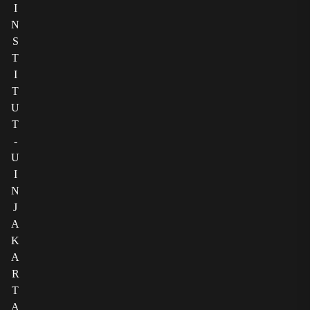
I
N
S
T
I
T
U
T
-
U
I
N
J
A
K
A
R
T
A