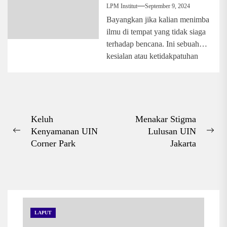
Tidak Aman
LPM Institut
September 9, 2024
Bayangkan jika kalian menimba
ilmu di tempat yang tidak siaga
terhadap bencana. Ini sebuah
kesialan atau ketidakpatuhan
pihak kampus terhadap...
Navigasi
Keluh
Menakar Stigma
Kenyamanan UIN
Lulusan UIN
pos
Previous
Nex
Corner Park
Jakarta
post:
pos
LAPUT