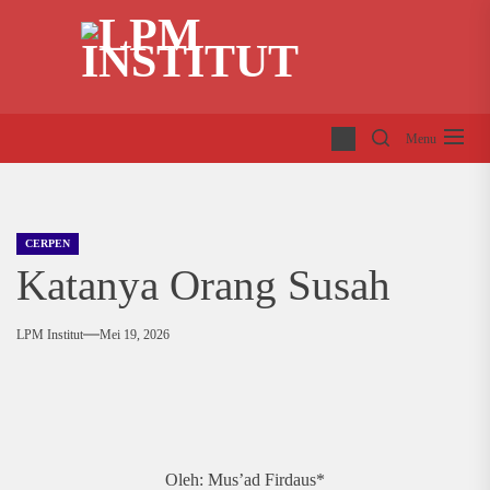
Skip
LP
to
INS
the
content
Menu
CERPEN
Katanya Orang Susah
LPM Institut
Mei 19, 2026
Oleh: Mus’ad Firdaus*