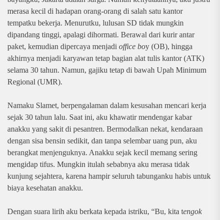
merasa kecil di hadapan orang-orang di salah satu kantor
tempatku bekerja. Menurutku, lulusan SD tidak mungkin
dipandang tinggi, apalagi dihormati. Berawal dari kurir antar
paket, kemudian dipercaya menjadi
office bo
y (OB), hingga
akhirnya menjadi karyawan tetap bagian alat tulis kantor (ATK)
selama 30 tahun. Namun, gajiku tetap di bawah Upah Minimum
Regional (UMR).
Namaku Slamet, berpengalaman dalam kesusahan mencari kerja
sejak 30 tahun lalu. Saat ini, aku khawatir mendengar kabar
anakku yang sakit di pesantren. Bermodalkan nekat, kendaraan
dengan sisa bensin sedikit, dan tanpa selembar uang pun, aku
berangkat menjenguknya. Anakku sejak kecil memang sering
mengidap tifus. Mungkin itulah sebabnya aku merasa tidak
kunjung sejahtera, karena hampir seluruh tabunganku habis untuk
biaya kesehatan anakku.
Dengan suara lirih aku berkata kepada istriku, “Bu, kita t
engok