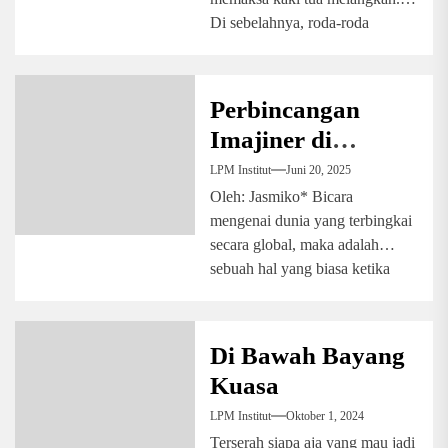
Di sebelahnya, roda-roda
kendaraan terus berputar silih
berganti. Meninggalkan...
Perbincangan
Imajiner di
Ciputat
LPM Institut
Juni 20, 2025
Oleh: Jasmiko* Bicara
mengenai dunia yang terbingkai
secara global, maka adalah
sebuah hal yang biasa ketika
melihat seorang bule duduk...
Di Bawah Bayang
Kuasa
LPM Institut
Oktober 1, 2024
Terserah siapa aja yang mau jadi