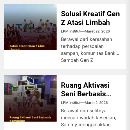
penelusuran tempat
bersejarah guna
Solusi Kreatif Gen
mendorong pelestarian
Z Atasi Limbah
sejarah...
LPM Institut
Maret 22, 2026
Berawal dari keresahan
terhadap persoalan
sampah, komunitas Bank
Sampah Gen Z
menghadirkan ruang
edukasi lingkungan bagi
masyarakat dengan
Ruang Aktivasi
mengubah limbah...
Seni Berbasis
Komunitas
LPM Institut
Maret 2, 2026
Berawal dari sulitnya
mencari wadah kesenian,
Sammy menggalakkan