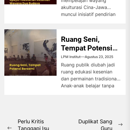
mempelajari wayang
akulturasi Cina-Jawa
muncul inisiatif pendirian
rumah Cinwa sebagai
upaya pelestarian kesenian
tradisional wayang. Rumah
Ruang Seni,
Cinta...
Tempat Potensi
Bersemi
LPM Institut
Agustus 23, 2025
Ruang publik diubah jadi
ruang edukasi kesenian
dan permainan tradisional.
Anak-anak belajar tanpa
tekanan dan menjauh dari
ketergantungan gawai.
"Sejumlah...
Navigasi
Perlu Kritis
Duplikat Sang
Ne
Tanggapi Isu
Guru