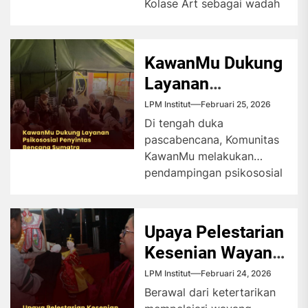
Kolase Art sebagai wadah
bagi masyarakat Tangsel
untuk menyalurkan
kreatifitas dalam
KawanMu Dukung
berbagai...
Layanan
Psikososial
LPM Institut
Februari 25, 2026
Penyintas
Di tengah duka
pascabencana, Komunitas
Bencana Sumatra
KawanMu melakukan
pendampingan psikososial
untuk membantu penyintas
bencana Sumatra
menghadapi trauma dan
Upaya Pelestarian
memulihkan kondisi
Kesenian Wayang
mental...
Dua Budaya
LPM Institut
Februari 24, 2026
Berawal dari ketertarikan