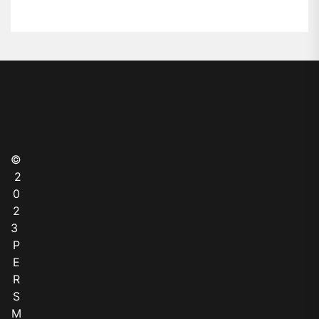
©
2
0
2
3
P
E
R
S
M