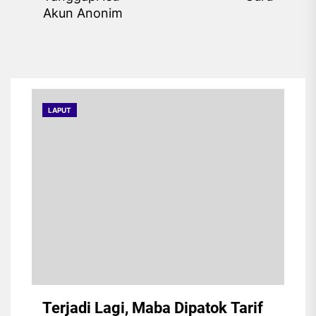
pos
Previous
pos
Akun Anonim
post:
LAPUT
Terjadi Lagi, Maba Dipatok Tarif