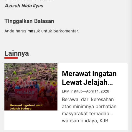
Azizah Nida Ilyas
Tinggalkan Balasan
Anda harus
masuk
untuk berkomentar.
Lainnya
Merawat Ingatan
Lewat Jelajah
Budaya
LPM Institut
April 14, 2026
Berawal dari keresahan
atas minimnya perhatian
masyarakat terhadap
warisan budaya, KJB
menginisiasikan kegiatan